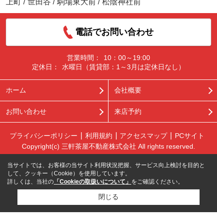
上町
/
世田谷
/
駒場東大前
/
松陰神社前
電話でお問い合わせ
営業時間：
10：00～19:00
定休日：
水曜日（賃貸部：1～3月は定休日なし）
ホーム
会社概要
お問い合わせ
来店予約
プライバシーポリシー
利用規約
アクセスマップ
PCサイト
Copyright(c) 三軒茶屋不動産株式会社 All rights reserved.
当サイトでは、お客様の当サイト利用状況把握、サービス向上検討を目的と
して、クッキー（Cookie）を使用しています。
詳しくは、当社の
「Cookieの取扱いについて」
をご確認ください。
閉じる