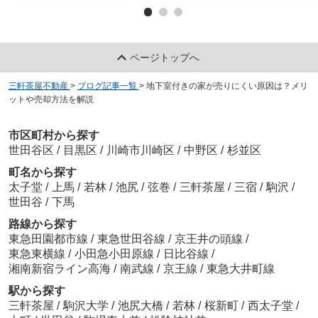
ページトップへ
三軒茶屋不動産
>
ブログ記事一覧
>
地下室付きの家が売りにくい原因は？メリ
ットや売却方法を解説
市区町村から探す
世田谷区
/
目黒区
/
川崎市川崎区
/
中野区
/
杉並区
町名から探す
太子堂
/
上馬
/
若林
/
池尻
/
弦巻
/
三軒茶屋
/
三宿
/
駒沢
/
世田谷
/
下馬
路線から探す
東急田園都市線
/
東急世田谷線
/
京王井の頭線
/
東急東横線
/
小田急小田原線
/
日比谷線
/
湘南新宿ライン高海
/
南武線
/
京王線
/
東急大井町線
駅から探す
三軒茶屋
/
駒沢大学
/
池尻大橋
/
若林
/
桜新町
/
西太子堂
/