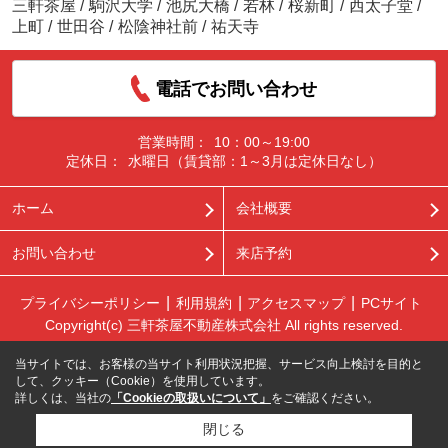
三軒茶屋
/
駒沢大学
/
池尻大橋
/
若林
/
桜新町
/
西太子堂
/
上町
/
世田谷
/
松陰神社前
/
祐天寺
電話でお問い合わせ
営業時間：
10：00～19:00
定休日：
水曜日（賃貸部：1～3月は定休日なし）
ホーム
会社概要
お問い合わせ
来店予約
プライバシーポリシー
利用規約
アクセスマップ
PCサイト
Copyright(c) 三軒茶屋不動産株式会社 All rights reserved.
当サイトでは、お客様の当サイト利用状況把握、サービス向上検討を目的と
して、クッキー（Cookie）を使用しています。
詳しくは、当社の
「Cookieの取扱いについて」
をご確認ください。
閉じる