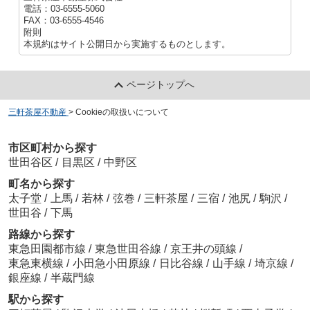
電話：03-6555-5060
FAX：03-6555-4546
附則
本規約はサイト公開日から実施するものとします。
ページトップへ
三軒茶屋不動産
>
Cookieの取扱いについて
市区町村から探す
世田谷区
/
目黒区
/
中野区
町名から探す
太子堂
/
上馬
/
若林
/
弦巻
/
三軒茶屋
/
三宿
/
池尻
/
駒沢
/
世田谷
/
下馬
路線から探す
東急田園都市線
/
東急世田谷線
/
京王井の頭線
/
東急東横線
/
小田急小田原線
/
日比谷線
/
山手線
/
埼京線
/
銀座線
/
半蔵門線
駅から探す