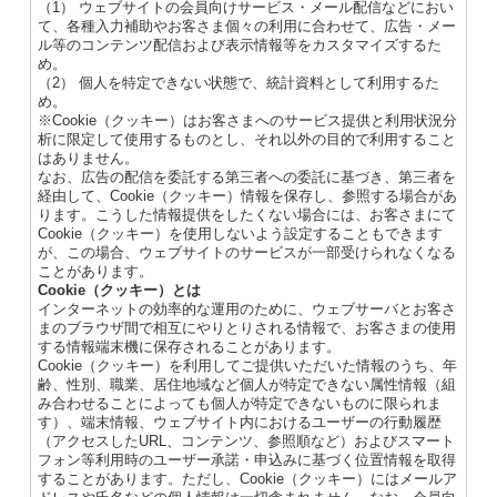
（1） ウェブサイトの会員向けサービス・メール配信などにおい
て、各種入力補助やお客さま個々の利用に合わせて、広告・メー
ル等のコンテンツ配信および表示情報等をカスタマイズするた
め。
（2） 個人を特定できない状態で、統計資料として利用するた
め。
※Cookie（クッキー）はお客さまへのサービス提供と利用状況分
析に限定して使用するものとし、それ以外の目的で利用すること
はありません。
なお、広告の配信を委託する第三者への委託に基づき、第三者を
経由して、Cookie（クッキー）情報を保存し、参照する場合があ
ります。こうした情報提供をしたくない場合には、お客さまにて
Cookie（クッキー）を使用しないよう設定することもできます
が、この場合、ウェブサイトのサービスが一部受けられなくなる
ことがあります。
Cookie（クッキー）とは
インターネットの効率的な運用のために、ウェブサーバとお客さ
まのブラウザ間で相互にやりとりされる情報で、お客さまの使用
する情報端末機に保存されることがあります。
Cookie（クッキー）を利用してご提供いただいた情報のうち、年
齢、性別、職業、居住地域など個人が特定できない属性情報（組
み合わせることによっても個人が特定できないものに限られま
す）、端末情報、ウェブサイト内におけるユーザーの行動履歴
（アクセスしたURL、コンテンツ、参照順など）およびスマート
フォン等利用時のユーザー承諾・申込みに基づく位置情報を取得
することがあります。ただし、Cookie（クッキー）にはメールア