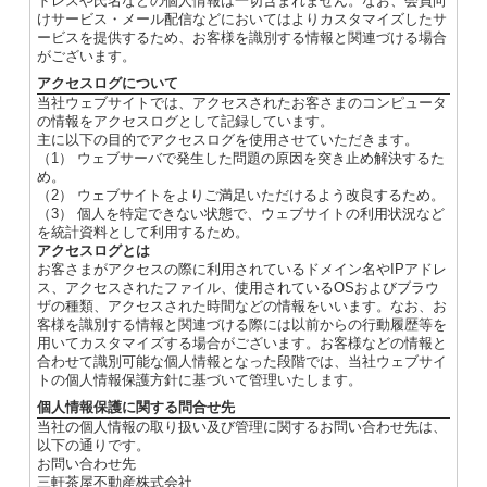
ドレスや氏名などの個人情報は一切含まれません。なお、会員向
けサービス・メール配信などにおいてはよりカスタマイズしたサ
ービスを提供するため、お客様を識別する情報と関連づける場合
がございます。
アクセスログについて
当社ウェブサイトでは、アクセスされたお客さまのコンピュータ
の情報をアクセスログとして記録しています。
主に以下の目的でアクセスログを使用させていただきます。
（1） ウェブサーバで発生した問題の原因を突き止め解決するた
め。
（2） ウェブサイトをよりご満足いただけるよう改良するため。
（3） 個人を特定できない状態で、ウェブサイトの利用状況など
を統計資料として利用するため。
アクセスログとは
お客さまがアクセスの際に利用されているドメイン名やIPアドレ
ス、アクセスされたファイル、使用されているOSおよびブラウ
ザの種類、アクセスされた時間などの情報をいいます。なお、お
客様を識別する情報と関連づける際には以前からの行動履歴等を
用いてカスタマイズする場合がございます。お客様などの情報と
合わせて識別可能な個人情報となった段階では、当社ウェブサイ
トの個人情報保護方針に基づいて管理いたします。
個人情報保護に関する問合せ先
当社の個人情報の取り扱い及び管理に関するお問い合わせ先は、
以下の通りです。
お問い合わせ先
三軒茶屋不動産株式会社