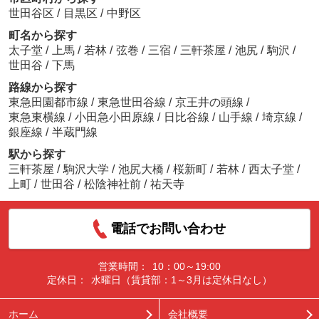
世田谷区
/
目黒区
/
中野区
町名から探す
太子堂
/
上馬
/
若林
/
弦巻
/
三宿
/
三軒茶屋
/
池尻
/
駒沢
/
世田谷
/
下馬
路線から探す
東急田園都市線
/
東急世田谷線
/
京王井の頭線
/
東急東横線
/
小田急小田原線
/
日比谷線
/
山手線
/
埼京線
/
銀座線
/
半蔵門線
駅から探す
三軒茶屋
/
駒沢大学
/
池尻大橋
/
桜新町
/
若林
/
西太子堂
/
上町
/
世田谷
/
松陰神社前
/
祐天寺
電話でお問い合わせ
営業時間：
10：00～19:00
定休日：
水曜日（賃貸部：1～3月は定休日なし）
ホーム
会社概要