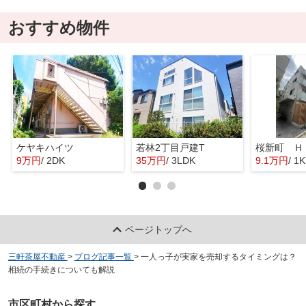
おすすめ物件
ケヤキハイツ
若林2丁目戸建T
桜新町 Ｈ
9万円
/ 2DK
35万円
/ 3LDK
9.1万円
/ 1K
ページトップへ
三軒茶屋不動産
>
ブログ記事一覧
>
一人っ子が実家を売却するタイミングは？
相続の手続きについても解説
市区町村から探す