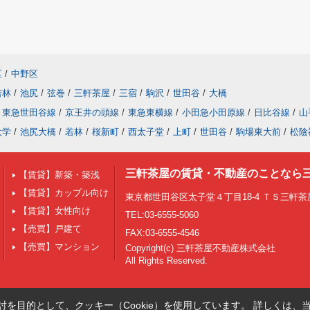
区
/
中野区
若林
/
池尻
/
弦巻
/
三軒茶屋
/
三宿
/
駒沢
/
世田谷
/
大橋
東急世田谷線
/
京王井の頭線
/
東急東横線
/
小田急小田原線
/
日比谷線
/
山
大学
/
池尻大橋
/
若林
/
桜新町
/
西太子堂
/
上町
/
世田谷
/
駒場東大前
/
松陰
三軒茶屋の賃貸・不動産のことなら
【賃貸】新築・築浅
【賃貸】カップル向け
東京都世田谷区太子堂４丁目18-4 ＴＳ三軒茶屋
【賃貸】女性向け
TEL:03-6555-5060
【売買】戸建て
FAX:03-6555-4546
【売買】マンション
Copyright(c) 三軒茶屋不動産株式会社
All Rights Reserved.
を目的として、クッキー（Cookie）を使用しています。
詳しくは、