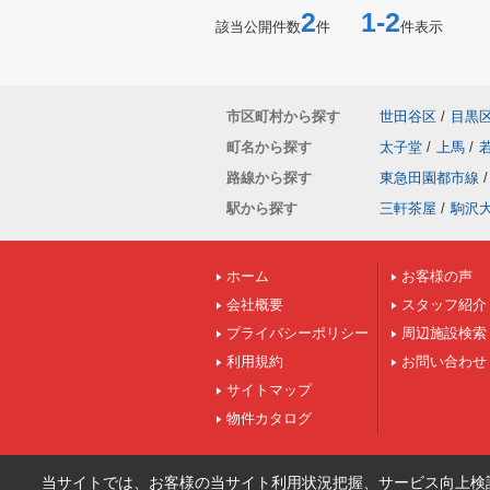
2
1-2
該当公開件数
件
件表示
市区町村から探す
世田谷区
/
目黒
町名から探す
太子堂
/
上馬
/
路線から探す
東急田園都市線
/
駅から探す
三軒茶屋
/
駒沢
ホーム
お客様の声
会社概要
スタッフ紹介
プライバシーポリシー
周辺施設検索
利用規約
お問い合わせ
サイトマップ
物件カタログ
当サイトでは、お客様の当サイト利用状況把握、サービス向上検討