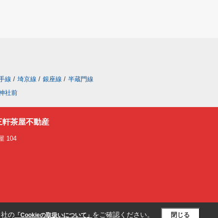
手線
/
埼京線
/
銀座線
/
半蔵門線
神社前
三軒茶屋不動産
 104
当社の
をご確認ください。
閉じる
「Cookieの取扱いについて」