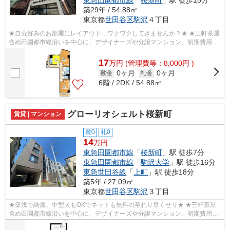
築29年 / 54.88㎡
東京都
世田谷区
駒沢
４丁目
★自分好みのお部屋にレイアウト…ワクワクしてきませんか？★ ★三軒茶屋
含め田園都市線沿いを中心に、デザイナーズや分譲マンション、初期費用を
抑えた部屋探しはぜひ当社にお任せくださ...
17
万
円
(管理費等：8,000円 )
0ヶ月
0ヶ月
敷金
礼金
6階 / 2DK / 54.88㎡
グローリオシェルト桜新町
賃貸 | マンション
敷0
礼0
14
万円
東急田園都市線
「
桜新町
」駅 徒歩7分
東急田園都市線
「
駒沢大学
」駅 徒歩16分
東急世田谷線
「
上町
」駅 徒歩18分
築5年 / 27.09㎡
東京都
世田谷区
駒沢
３丁目
★築浅で綺麗、中型犬もOKでネットも無料の至れり尽くせり★ ★三軒茶屋
含め田園都市線沿いを中心に、デザイナーズや分譲マンション、初期費用を
抑えた部屋探しはぜひ当社にお任せくださ...