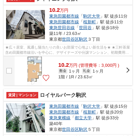
10.2
万円
東急田園都市線
「
駒沢大学
」駅 徒歩11分
東急田園都市線
「
桜新町
」駅 徒歩11分
東急世田谷線
「
世田谷
」駅 徒歩18分
築11年 / 23.63㎡
東京都
世田谷区
駒沢
３丁目
★広々居室、風通し陽当たりの良いお部屋で心地よい新生活を★ ★三軒茶屋
含め田園都市線沿いを中心に、デザイナーズや分譲マンション、初期費用を
抑えた部屋探しはぜひ当社にお任せくだ...
10.2
万
円
(管理費等：3,000円 )
1ヶ月
1ヶ月
敷金
礼金
1階 / 1R / 23.63㎡
ロイヤルパーク駒沢
賃貸 | マンション
東急田園都市線
「
駒沢大学
」駅 徒歩15分
東急田園都市線
「
桜新町
」駅 徒歩20分
東急東横線
「
都立大学
」駅 徒歩33分
築40年
東京都
世田谷区
駒沢
５丁目