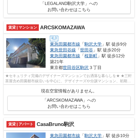
「LEGALAND駒沢大学」への
お問い合わせはこちら
ARCSKOMAZAWA
賃貸 | マンション
礼0
東急田園都市線
「
駒沢大学
」駅 徒歩9分
東急世田谷線
「
世田谷
」駅 徒歩20分
東急田園都市線
「
桜新町
」駅 徒歩12分
築21年
東京都
世田谷区
駒沢
３丁目
★セキュリティ完備のデザイナーズマンションでお洒落な暮らしを★ ★三軒
茶屋含め田園都市線沿いを中心に、デザイナーズや分譲マンション、初期費
用を抑えた部屋探しはぜひ当社にお任せ...
現在空室情報がありません。
「ARCSKOMAZAWA」への
お問い合わせはこちら
CasaBruno駒沢
賃貸 | アパート
東急田園都市線
「
駒沢大学
」駅 徒歩10分