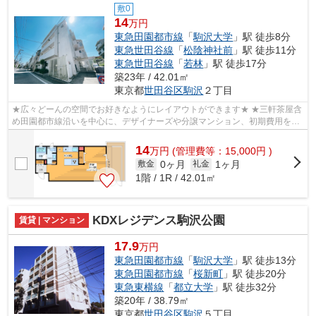
敷0
14
万円
東急田園都市線
「
駒沢大学
」駅 徒歩8分
東急世田谷線
「
松陰神社前
」駅 徒歩11分
東急世田谷線
「
若林
」駅 徒歩17分
築23年 / 42.01㎡
東京都
世田谷区
駒沢
２丁目
★広々どーんの空間でお好きなようにレイアウトができます★ ★三軒茶屋含
め田園都市線沿いを中心に、デザイナーズや分譲マンション、初期費用を抑
えた部屋探しはぜひ当社にお任せくださ...
14
万
円
(管理費等：15,000円 )
0ヶ月
1ヶ月
敷金
礼金
1階 / 1R / 42.01㎡
KDXレジデンス駒沢公園
賃貸 | マンション
17.9
万円
東急田園都市線
「
駒沢大学
」駅 徒歩13分
東急田園都市線
「
桜新町
」駅 徒歩20分
東急東横線
「
都立大学
」駅 徒歩32分
築20年 / 38.79㎡
東京都
世田谷区
駒沢
５丁目