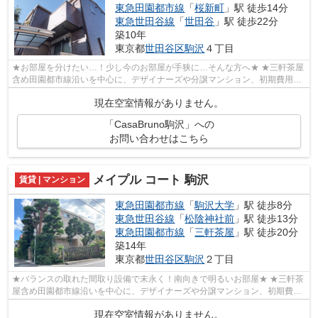
東急田園都市線
「
桜新町
」駅 徒歩14分
東急世田谷線
「
世田谷
」駅 徒歩22分
築10年
東京都
世田谷区
駒沢
４丁目
★お部屋を分けたい…！少し今のお部屋が手狭に…そんな方へ★ ★三軒茶屋
含め田園都市線沿いを中心に、デザイナーズや分譲マンション、初期費用を
抑えた部屋探しはぜひ当社にお任せくださ...
現在空室情報がありません。
「CasaBruno駒沢」への
お問い合わせはこちら
メイプル コート 駒沢
賃貸 | マンション
東急田園都市線
「
駒沢大学
」駅 徒歩8分
東急世田谷線
「
松陰神社前
」駅 徒歩13分
東急田園都市線
「
三軒茶屋
」駅 徒歩20分
築14年
東京都
世田谷区
駒沢
２丁目
★バランスの取れた間取り設備で末永く！南向きで明るいお部屋★ ★三軒茶
屋含め田園都市線沿いを中心に、デザイナーズや分譲マンション、初期費用
を抑えた部屋探しはぜひ当社にお任せく...
現在空室情報がありません。