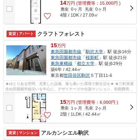
14
万
円
(管理費等：15,000円 )
0ヶ月
0ヶ月
敷金
礼金
4階 / 1DK / 27.09㎡
クラフトフォレスト
賃貸 | アパート
15
万円
東急田園都市線
「
駒沢大学
」駅 徒歩16分
東急田園都市線
「
桜新町
」駅 徒歩21分
東急東横線
「
都立大学
」駅 徒歩29分
築6年 / 42.44㎡
東京都
世田谷区
駒沢
５丁目11-6
★ゆとりある空間、充実した設備、落ち着いた環境で新生活を★ ★三軒茶屋
含め田園都市線沿いを中心に、デザイナーズや分譲マンション、初期費用を
抑えた部屋探しはぜひ当社にお任せくだ...
15
万
円
(管理費等：6,000円 )
1ヶ月
2ヶ月
敷金
礼金
2階 / 1LDK / 42.44㎡
アルカンシエル駒沢
賃貸 | マンション