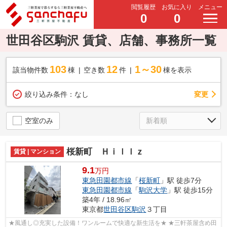
閲覧履歴
お気に入り
メニュー
0
0
世田谷区駒沢 賃貸、店舗、事務所一覧
103
12
1～30
該当物件数
棟
空き数
件
棟を表示
変更
絞り込み条件：
なし
空室のみ
桜新町 Ｈｉｌｌｚ
賃貸 | マンション
9.1
万円
東急田園都市線
「
桜新町
」駅 徒歩7分
東急田園都市線
「
駒沢大学
」駅 徒歩15分
築4年 / 18.96㎡
東京都
世田谷区
駒沢
３丁目
★風通し◎充実した設備！ワンルームで快適な新生活を★ ★三軒茶屋含め田