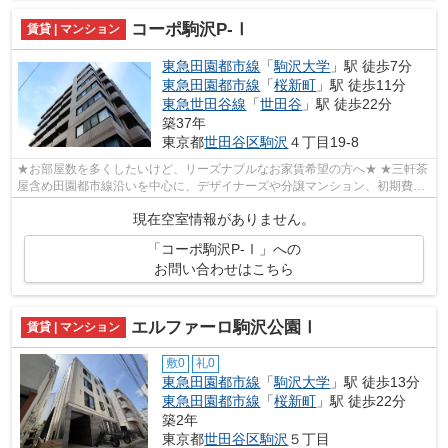
コーポ駒沢P-Ⅰ
賃貸 | マンション
東急田園都市線
「
駒沢大学
」駅 徒歩7分
東急田園都市線
「
桜新町
」駅 徒歩11分
東急世田谷線
「
世田谷
」駅 徒歩22分
築37年
東京都
世田谷区
駒沢
４丁目19-8
★お部屋数を多くしたいけど、リーズナブルなお家賃希望の方へ★ ★三軒茶
屋含め田園都市線沿いを中心に、デザイナーズや分譲マンション、初期費用
を抑えた部屋探しはぜひ当社にお任せく...
現在空室情報がありません。
「コーポ駒沢P-Ⅰ」への
お問い合わせはこちら
エルファーロ駒沢公園Ⅰ
賃貸 | マンション
敷0
礼0
東急田園都市線
「
駒沢大学
」駅 徒歩13分
東急田園都市線
「
桜新町
」駅 徒歩22分
築2年
東京都
世田谷区
駒沢
５丁目