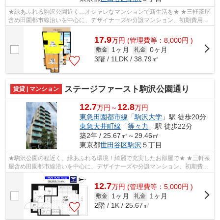
★緑あふれる駒沢公園近く…オシャレなマンションで新生活を★ ★三軒茶屋
含め田園都市線沿いを中心に、デザイナーズや分譲マンション、初期費用を
抑えた部屋探しはぜひ当社にお任せくださ...
17.9
万
円
(管理費等：8,000円 )
1ヶ月
0ヶ月
敷金
礼金
3階 / 1LDK / 38.79㎡
ステージファースト駒沢公園通り
賃貸 | マンション
12.7
12.8
万円～
万円
東急田園都市線
「
駒沢大学
」駅 徒歩20分
東急大井町線
「
等々力
」駅 徒歩22分
築2年 / 25.67㎡～29.46㎡
東京都
世田谷区
駒沢
５丁目
★駒沢公園の程近く、緑あふれる環境！綺麗で充実したお部屋で★ ★三軒茶
屋含め田園都市線沿いを中心に、デザイナーズや分譲マンション、初期費用
を抑えた部屋探しはぜひ当社にお任せく...
12.7
万
円
(管理費等：5,000円 )
1ヶ月
1ヶ月
敷金
礼金
2階 / 1K / 25.67㎡