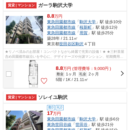
ガーラ駒沢大学
賃貸 | マンション
8.8
万円
東急田園都市線
「
駒沢大学
」駅 徒歩10分
東急田園都市線
「
桜新町
」駅 徒歩12分
東急田園都市線
「
用賀
」駅 徒歩25分
築28年 / 21.11㎡
東京都
世田谷区
駒沢
４丁目
★リノベ済みのお部屋！コンパクトながら綺麗で充実の設備！★ ★三軒茶屋
含め田園都市線沿いを中心に、デザイナーズや分譲マンション、初期費用を
抑えた部屋探しはぜひ当社にお任せくだ...
8.8
万
円
(管理費等：9,000円 )
1ヶ月
2ヶ月
敷金
礼金
5階 / 1K / 21.11㎡
ソレイユ駒沢
賃貸 | マンション
敷0
礼0
17
万円
東急田園都市線
「
駒沢大学
」駅 徒歩6分
東急世田谷線
「
世田谷
」駅 徒歩21分
東急田園都市線
「
桜新町
」駅 徒歩15分