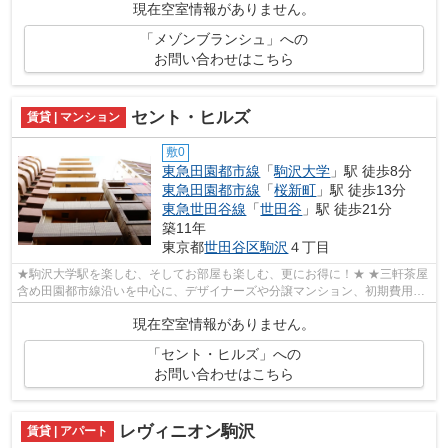
現在空室情報がありません。
「メゾンブランシュ」への
お問い合わせはこちら
セント・ヒルズ
賃貸 | マンション
敷0
東急田園都市線
「
駒沢大学
」駅 徒歩8分
東急田園都市線
「
桜新町
」駅 徒歩13分
東急世田谷線
「
世田谷
」駅 徒歩21分
築11年
東京都
世田谷区
駒沢
４丁目
★駒沢大学駅を楽しむ、そしてお部屋も楽しむ、更にお得に！★ ★三軒茶屋
含め田園都市線沿いを中心に、デザイナーズや分譲マンション、初期費用を
抑えた部屋探しはぜひ当社にお任せくだ...
現在空室情報がありません。
「セント・ヒルズ」への
お問い合わせはこちら
レヴィニオン駒沢
賃貸 | アパート