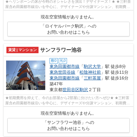
★ヘリンボーンの床が今時のオシャレさを演出！デザイナーズ！★ ★三軒茶
屋含め田園都市線沿いを中心に、デザイナーズや分譲マンション、初期費用
を抑えた部屋探しはぜひ当社にお任せく...
現在空室情報がありません。
「ロイヤルパーク駒沢」への
お問い合わせはこちら
サンフラワー池谷
賃貸 | マンション
敷0
礼0
東急田園都市線
「
駒沢大学
」駅 徒歩8分
東急世田谷線
「
松陰神社前
」駅 徒歩11分
東急田園都市線
「
三軒茶屋
」駅 徒歩16分
築47年
東京都
世田谷区
駒沢
２丁目
★初期費用を抑えて、今のお部屋から2部屋に分けたい方へぜひ★ ★三軒茶
屋含め田園都市線沿いを中心に、デザイナーズや分譲マンション、初期費用
を抑えた部屋探しはぜひ当社にお任せくだ...
現在空室情報がありません。
「サンフラワー池谷」への
お問い合わせはこちら