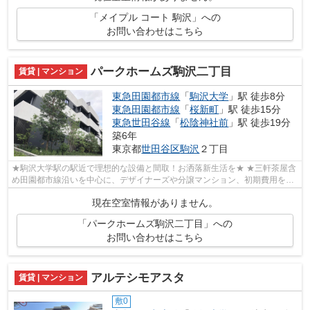
「メイプル コート 駒沢」への
お問い合わせはこちら
パークホームズ駒沢二丁目
賃貸 | マンション
東急田園都市線
「
駒沢大学
」駅 徒歩8分
東急田園都市線
「
桜新町
」駅 徒歩15分
東急世田谷線
「
松陰神社前
」駅 徒歩19分
築6年
東京都
世田谷区
駒沢
２丁目
★駒沢大学駅の駅近で理想的な設備と間取！お洒落新生活を★ ★三軒茶屋含
め田園都市線沿いを中心に、デザイナーズや分譲マンション、初期費用を抑
えた部屋探しはぜひ当社にお任せくださ...
現在空室情報がありません。
「パークホームズ駒沢二丁目」への
お問い合わせはこちら
アルテシモアスタ
賃貸 | マンション
敷0