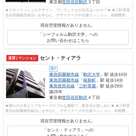
東京都
世田谷区
駒沢
３丁目
★スタイリッシュなデザイン…ワンランク上の生活はいかが？★ ★三軒茶屋
含め田園都市線沿いを中心に、デザイナーズや分譲マンション、初期費用を
抑えた部屋探しはぜひ当社にお任せくださ...
現在空室情報がありません。
「シーフォルム駒沢大学」への
お問い合わせはこちら
セント・ティアラ
賃貸 | マンション
敷0
東急田園都市線
「
駒沢大学
」駅 徒歩10分
東急田園都市線
「
桜新町
」駅 徒歩14分
東急世田谷線
「
三軒茶屋
」駅 徒歩29分
築25年
東京都
世田谷区
駒沢
４丁目
★都心の人気エリアをリーズナブルな価格で…新生活が楽しみに★ ★三軒茶
屋含め田園都市線沿いを中心に、デザイナーズや分譲マンション、初期費用
を抑えた部屋探しはぜひ当社にお任せくだ...
現在空室情報がありません。
「セント・ティアラ」への
お問い合わせはこちら