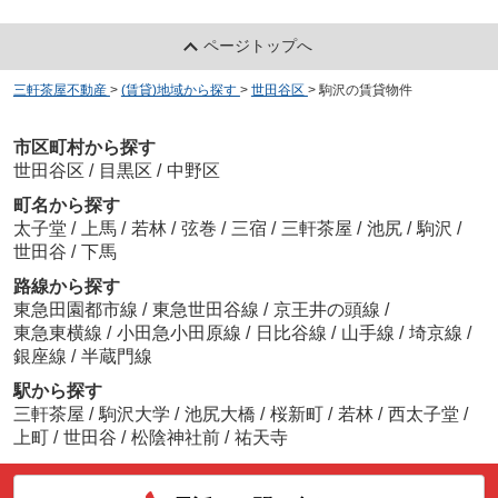
ページトップへ
三軒茶屋不動産
>
(賃貸)地域から探す
>
世田谷区
>
駒沢の賃貸物件
市区町村から探す
世田谷区
/
目黒区
/
中野区
町名から探す
太子堂
/
上馬
/
若林
/
弦巻
/
三宿
/
三軒茶屋
/
池尻
/
駒沢
/
世田谷
/
下馬
路線から探す
東急田園都市線
/
東急世田谷線
/
京王井の頭線
/
東急東横線
/
小田急小田原線
/
日比谷線
/
山手線
/
埼京線
/
銀座線
/
半蔵門線
駅から探す
三軒茶屋
/
駒沢大学
/
池尻大橋
/
桜新町
/
若林
/
西太子堂
/
上町
/
世田谷
/
松陰神社前
/
祐天寺