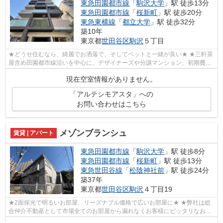
東急田園都市線
「
駒沢大学
」駅 徒歩13分
東急田園都市線
「
桜新町
」駅 徒歩20分
東急東横線
「
都立大学
」駅 徒歩32分
築10年
東京都
世田谷区
駒沢
５丁目
★どうせ住むなら、綺麗でお洒落で、そしてペットと一緒が良い★ ★三軒茶
屋含め田園都市線沿いを中心に、デザイナーズや分譲マンション、初期費用
を抑えた部屋探しはぜひ当社にお任せく...
現在空室情報がありません。
「アルテシモアスタ」への
お問い合わせはこちら
メゾンブランシュ
賃貸 | アパート
東急田園都市線
「
駒沢大学
」駅 徒歩8分
東急田園都市線
「
桜新町
」駅 徒歩13分
東急世田谷線
「
松陰神社前
」駅 徒歩24分
築37年
東京都
世田谷区
駒沢
４丁目19
★2面採光で明るいお部屋、リーズナブル価格で広いお部屋に★ ★弊社は総
合仲介不動産として市場全てのお部屋から漏れなくお客様にピッタリなお部
屋をご提案致します！非常に動きの早い１...