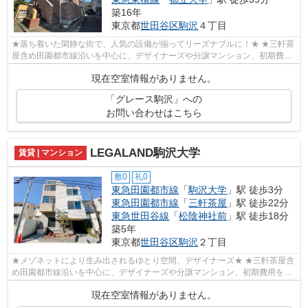
築16年
東京都
世田谷区
駒沢
４丁目
★落ち着いた閑静な街で、人気の設備が揃ってリーズナブルに！★ ★三軒茶
屋含め田園都市線沿いを中心に、デザイナーズや分譲マンション、初期費用
を抑えた部屋探しはぜひ当社にお任せく...
現在空室情報がありません。
「グレース駒沢」への
お問い合わせはこちら
LEGALAND駒沢大学
賃貸 | マンション
敷0
礼0
東急田園都市線
「
駒沢大学
」駅 徒歩3分
東急田園都市線
「
三軒茶屋
」駅 徒歩22分
東急世田谷線
「
松陰神社前
」駅 徒歩18分
築5年
東京都
世田谷区
駒沢
２丁目
★メゾネットにより生み出されるゆとり空間、デザイナーズ★ ★三軒茶屋含
め田園都市線沿いを中心に、デザイナーズや分譲マンション、初期費用を抑
えた部屋探しはぜひ当社にお任せくださ...
現在空室情報がありません。