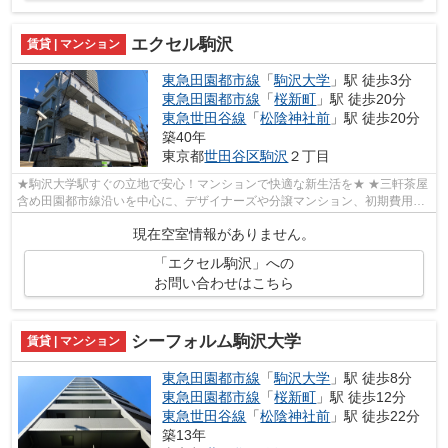
エクセル駒沢
賃貸 | マンション
東急田園都市線
「
駒沢大学
」駅 徒歩3分
東急田園都市線
「
桜新町
」駅 徒歩20分
東急世田谷線
「
松陰神社前
」駅 徒歩20分
築40年
東京都
世田谷区
駒沢
２丁目
★駒沢大学駅すぐの立地で安心！マンションで快適な新生活を★ ★三軒茶屋
含め田園都市線沿いを中心に、デザイナーズや分譲マンション、初期費用を
抑えた部屋探しはぜひ当社にお任せくだ...
現在空室情報がありません。
「エクセル駒沢」への
お問い合わせはこちら
シーフォルム駒沢大学
賃貸 | マンション
東急田園都市線
「
駒沢大学
」駅 徒歩8分
東急田園都市線
「
桜新町
」駅 徒歩12分
東急世田谷線
「
松陰神社前
」駅 徒歩22分
築13年