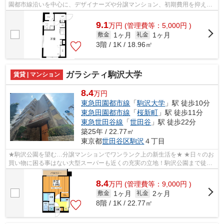
園都市線沿いを中心に、デザイナーズや分譲マンション、初期費用を抑えた
部屋探しはぜひ当社にお任せください♪よ...
9.1
万
円
(管理費等：5,000円 )
1ヶ月
1ヶ月
敷金
礼金
3階 / 1K / 18.96㎡
ガラシティ駒沢大学
賃貸 | マンション
8.4
万円
東急田園都市線
「
駒沢大学
」駅 徒歩10分
東急田園都市線
「
桜新町
」駅 徒歩11分
東急世田谷線
「
世田谷
」駅 徒歩22分
築25年 / 22.77㎡
東京都
世田谷区
駒沢
４丁目
★駒沢公園を望む…分譲マンションでワンランク上の新生活を★ ★日々のお
買い物に困る事はない大型スーパーも近くの充実の立地！駒沢公園まで徒歩
で3分程ですので休日には散歩がてら公園...
8.4
万
円
(管理費等：9,000円 )
1ヶ月
2ヶ月
敷金
礼金
8階 / 1K / 22.77㎡