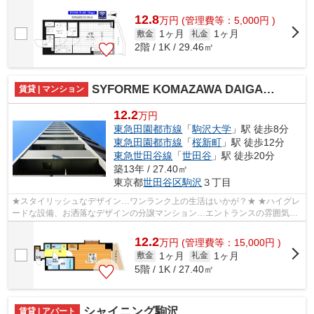
12.8
万
円
(管理費等：5,000円 )
1ヶ月
1ヶ月
敷金
礼金
2階 / 1K / 29.46㎡
SYFORME KOMAZAWA DAIGAKU
賃貸 | マンション
12.2
万円
東急田園都市線
「
駒沢大学
」駅 徒歩8分
東急田園都市線
「
桜新町
」駅 徒歩12分
東急世田谷線
「
世田谷
」駅 徒歩20分
築13年 / 27.40㎡
東京都
世田谷区
駒沢
３丁目
★スタイリッシュなデザイン…ワンランク上の生活はいかが？★ ★ハイグレ
ードな設備、お洒落なデザインの分譲マンション…エントランスの雰囲気も
さることながら、建物の造りさも感じてい...
12.2
万
円
(管理費等：15,000円 )
1ヶ月
1ヶ月
敷金
礼金
5階 / 1K / 27.40㎡
シャイニング駒沢
賃貸 | アパート