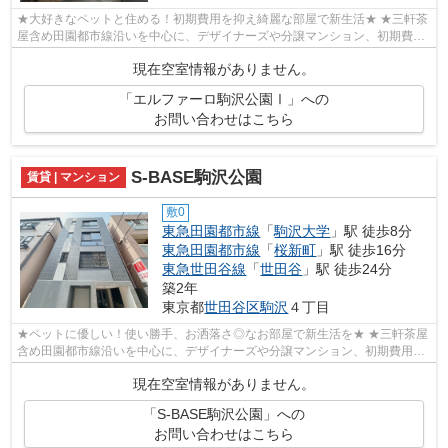
★大好きなペットと住める！初期費用を抑え綺麗な部屋で新生活★ ★三軒茶
屋含め田園都市線沿いを中心に、デザイナーズや分譲マンション、初期費用
を抑えた部屋探しはぜひ当社にお任せく...
現在空室情報がありません。
「エルファーロ駒沢公園Ⅰ」への
お問い合わせはこちら
S-BASE駒沢公園
賃貸 | マンション
敷0
東急田園都市線
「
駒沢大学
」駅 徒歩8分
東急田園都市線
「
桜新町
」駅 徒歩16分
東急世田谷線
「
世田谷
」駅 徒歩24分
築2年
東京都
世田谷区
駒沢
４丁目
★ペットに優しい！使い勝手、お洒落さ◎なお部屋で新生活を★ ★三軒茶屋
含め田園都市線沿いを中心に、デザイナーズや分譲マンション、初期費用を
抑えた部屋探しはぜひ当社にお任せくださ...
現在空室情報がありません。
「S-BASE駒沢公園」への
お問い合わせはこちら