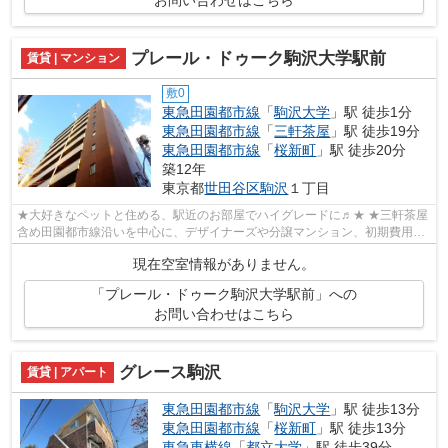
プレール・ドゥーク駒沢大学駅前
賃貸 | マンション
敷0
東急田園都市線
「
駒沢大学
」駅 徒歩1分
東急田園都市線
「
三軒茶屋
」駅 徒歩19分
東急田園都市線
「
桜新町
」駅 徒歩20分
築12年
東京都
世田谷区
駒沢
１丁目
★大好きなペットと住める、駅近のお部屋でハイグレードに♬★ ★三軒茶屋
含め田園都市線沿いを中心に、デザイナーズや分譲マンション、初期費用を
抑えた部屋探しはぜひ当社にお任せくださ...
現在空室情報がありません。
「プレール・ドゥーク駒沢大学駅前」への
お問い合わせはこちら
グレース駒沢
賃貸 | アパート
東急田園都市線
「
駒沢大学
」駅 徒歩13分
東急田園都市線
「
桜新町
」駅 徒歩13分
東急東横線
「
都立大学
」駅 徒歩39分