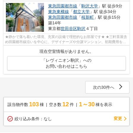
東急田園都市線
「
駒沢大学
」駅 徒歩9分
東急東横線
「
都立大学
」駅 徒歩34分
東急田園都市線
「
桜新町
」駅 徒歩15分
築14年
東京都
世田谷区
駒沢
４丁目
★静かで落ち着いた環境、充実の設備で理想的なお部屋です★ ★三軒茶屋含
め田園都市線沿いを中心に、デザイナーズや分譲マンション、初期費用を抑
えた部屋探しはぜひ当社にお任せくださ...
現在空室情報がありません。
「レヴィニオン駒沢」への
お問い合わせはこちら
次の30件へ
103
12
1～30
該当物件数
棟
空き数
件
棟を表示
変更
絞り込み条件：
なし