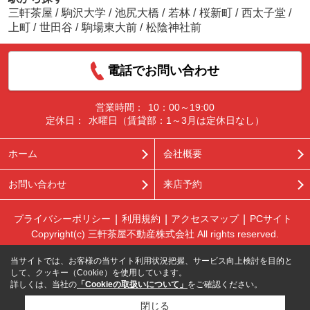
三軒茶屋
/
駒沢大学
/
池尻大橋
/
若林
/
桜新町
/
西太子堂
/
上町
/
世田谷
/
駒場東大前
/
松陰神社前
電話でお問い合わせ
営業時間：
10：00～19:00
定休日：
水曜日（賃貸部：1～3月は定休日なし）
ホーム
会社概要
お問い合わせ
来店予約
プライバシーポリシー
利用規約
アクセスマップ
PCサイト
Copyright(c) 三軒茶屋不動産株式会社 All rights reserved.
当サイトでは、お客様の当サイト利用状況把握、サービス向上検討を目的と
して、クッキー（Cookie）を使用しています。
詳しくは、当社の
「Cookieの取扱いについて」
をご確認ください。
閉じる