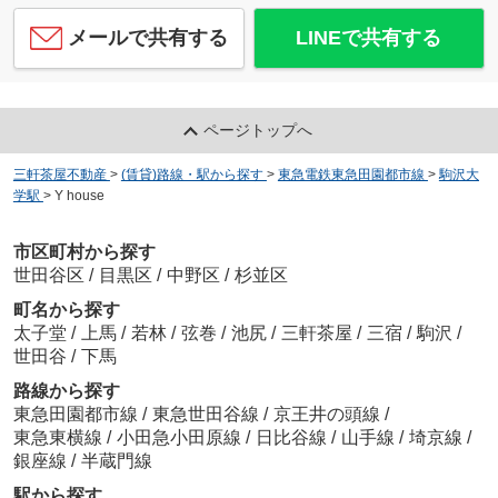
メールで共有する
LINEで共有する
ページトップへ
三軒茶屋不動産
>
(賃貸)路線・駅から探す
>
東急電鉄東急田園都市線
>
駒沢大
学駅
>
Y house
市区町村から探す
世田谷区
/
目黒区
/
中野区
/
杉並区
町名から探す
太子堂
/
上馬
/
若林
/
弦巻
/
池尻
/
三軒茶屋
/
三宿
/
駒沢
/
世田谷
/
下馬
路線から探す
東急田園都市線
/
東急世田谷線
/
京王井の頭線
/
東急東横線
/
小田急小田原線
/
日比谷線
/
山手線
/
埼京線
/
銀座線
/
半蔵門線
駅から探す