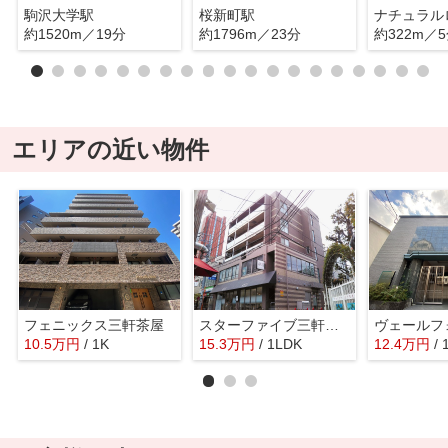
駒沢大学駅
桜新町駅
約1520m／19分
約1796m／23分
約322m／
エリアの近い物件
フェニックス三軒茶屋
スターファイブ三軒茶屋
ヴェールフ
10.5
万
円
/ 1K
15.3
万
円
/ 1LDK
12.4
万
円
/ 