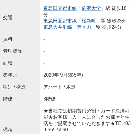
東急田園都市線
「
駒沢大学
」駅 徒歩18
分
交通
東急田園都市線
「
桜新町
」駅 徒歩23分
東急大井町線
「
等々力
」駅 徒歩24分
賃料
-
管理費等
-
面積
-
築年月
2020年 9月(築5年)
種別 / 構造
アパート / 木造
階建
3階建
★当社では初期費用分割・カード決済可
能★お客様一人一人に合ったお部屋と生
活をご提案させていただきます★TEL:03
備考
-6555-5060