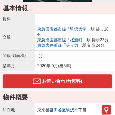
基本情報
賃料
-
東急田園都市線
「
駒沢大学
」駅 徒歩18
分
交通
東急田園都市線
「
桜新町
」駅 徒歩23分
東急大井町線
「
等々力
」駅 徒歩24分
間取り(面積)
-(-)
築年月
2020年 9月(築5年)
お問い合わせ(無料)
物件概要
所在地
東京都
世田谷区
駒沢
５丁目