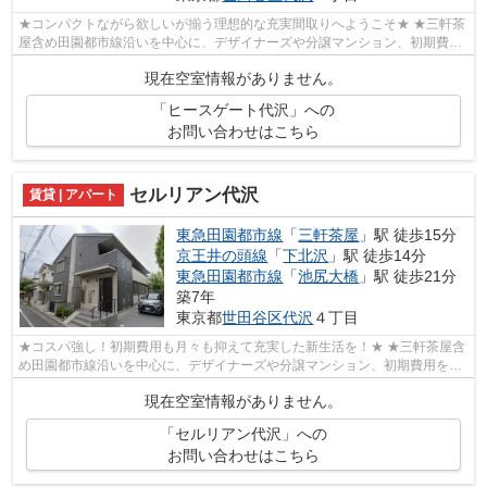
★コンパクトながら欲しいが揃う理想的な充実間取りへようこそ★ ★三軒茶
屋含め田園都市線沿いを中心に、デザイナーズや分譲マンション、初期費用
を抑えた部屋探しはぜひ当社にお任せく...
現在空室情報がありません。
「ヒースゲート代沢」への
お問い合わせはこちら
セルリアン代沢
賃貸 | アパート
東急田園都市線
「
三軒茶屋
」駅 徒歩15分
京王井の頭線
「
下北沢
」駅 徒歩14分
東急田園都市線
「
池尻大橋
」駅 徒歩21分
築7年
東京都
世田谷区
代沢
４丁目
★コスパ強し！初期費用も月々も抑えて充実した新生活を！★ ★三軒茶屋含
め田園都市線沿いを中心に、デザイナーズや分譲マンション、初期費用を抑
えた部屋探しはぜひ当社にお任せくださ...
現在空室情報がありません。
「セルリアン代沢」への
お問い合わせはこちら