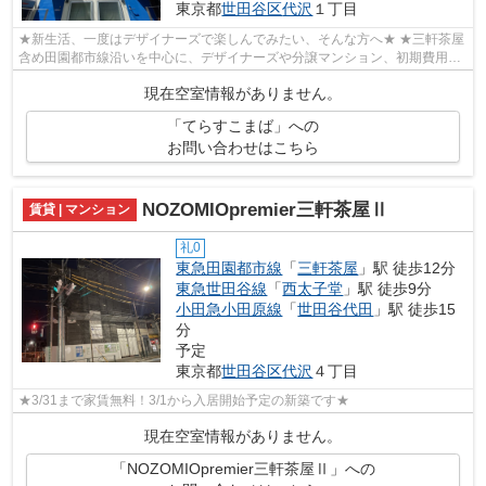
東京都
世田谷区
代沢
１丁目
★新生活、一度はデザイナーズで楽しんでみたい、そんな方へ★ ★三軒茶屋
含め田園都市線沿いを中心に、デザイナーズや分譲マンション、初期費用を
抑えた部屋探しはぜひ当社にお任せくだ...
現在空室情報がありません。
「てらすこまば」への
お問い合わせはこちら
NOZOMIOpremier三軒茶屋Ⅱ
賃貸 | マンション
礼0
東急田園都市線
「
三軒茶屋
」駅 徒歩12分
東急世田谷線
「
西太子堂
」駅 徒歩9分
小田急小田原線
「
世田谷代田
」駅 徒歩15
分
予定
東京都
世田谷区
代沢
４丁目
★3/31まで家賃無料！3/1から入居開始予定の新築です★
現在空室情報がありません。
「NOZOMIOpremier三軒茶屋Ⅱ」への