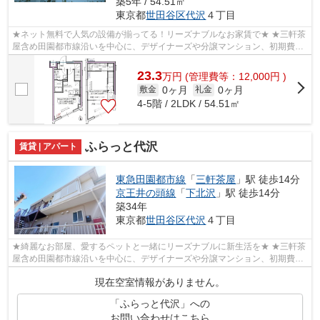
築5年 / 54.51㎡
東京都
世田谷区
代沢
４丁目
★ネット無料で人気の設備が揃ってる！リーズナブルなお家賃で★ ★三軒茶
屋含め田園都市線沿いを中心に、デザイナーズや分譲マンション、初期費用
を抑えた部屋探しはぜひ当社にお任せく...
23.3
万
円
(管理費等：12,000円 )
0ヶ月
0ヶ月
敷金
礼金
4-5階 / 2LDK / 54.51㎡
ふらっと代沢
賃貸 | アパート
東急田園都市線
「
三軒茶屋
」駅 徒歩14分
京王井の頭線
「
下北沢
」駅 徒歩14分
築34年
東京都
世田谷区
代沢
４丁目
★綺麗なお部屋、愛するペットと一緒にリーズナブルに新生活を★ ★三軒茶
屋含め田園都市線沿いを中心に、デザイナーズや分譲マンション、初期費用
を抑えた部屋探しはぜひ当社にお任せく...
現在空室情報がありません。
「ふらっと代沢」への
お問い合わせはこちら