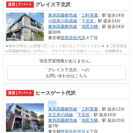
グレイス下北沢
賃貸 | アパート
東急田園都市線
「
三軒茶屋
」駅 徒歩14分
小田急小田原線
「
下北沢
」駅 徒歩14分
東急田園都市線
「
池尻大橋
」駅 徒歩24分
築30年
東京都
世田谷区
代沢
４丁目
★南向き明るいお部屋で広々と！人気のエリアでどうですか★ ★三軒茶屋含
め田園都市線沿いを中心に、デザイナーズや分譲マンション、初期費用を抑
えた部屋探しはぜひ当社にお任せくださ...
現在空室情報がありません。
「グレイス下北沢」への
お問い合わせはこちら
ヒースゲート代沢
賃貸 | アパート
礼0
東急田園都市線
「
三軒茶屋
」駅 徒歩12分
京王井の頭線
「
下北沢
」駅 徒歩15分
東急田園都市線
「
池尻大橋
」駅 徒歩23分
築7年
東京都
世田谷区
代沢
４丁目