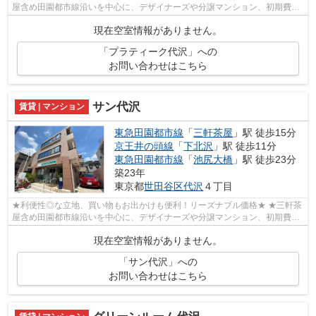
屋含め田園都市線沿いを中心に、デザイナーズや分譲マンション、初期費用
を抑えた部屋探しはぜひ当社にお任せくだ...
現在空室情報がありません。
「プラティーク代沢」への
お問い合わせはこちら
サン代沢
賃貸 | マンション
東急田園都市線
「
三軒茶屋
」駅 徒歩15分
京王井の頭線
「
下北沢
」駅 徒歩11分
東急田園都市線
「
池尻大橋
」駅 徒歩23分
築23年
東京都
世田谷区
代沢
４丁目
★利便性◎な立地、買い物もお出かけも便利！リーズナブル価格★ ★三軒茶
屋含め田園都市線沿いを中心に、デザイナーズや分譲マンション、初期費用
を抑えた部屋探しはぜひ当社にお任せくだ...
現在空室情報がありません。
「サン代沢」への
お問い合わせはこちら