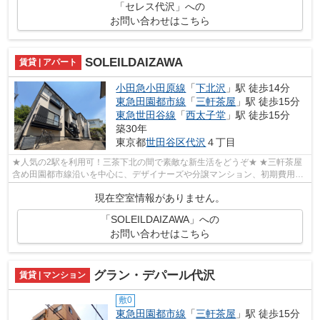
「セレス代沢」への
お問い合わせはこちら
SOLEILDAIZAWA
賃貸 | アパート
小田急小田原線
「
下北沢
」駅 徒歩14分
東急田園都市線
「
三軒茶屋
」駅 徒歩15分
東急世田谷線
「
西太子堂
」駅 徒歩15分
築30年
東京都
世田谷区
代沢
４丁目
★人気の2駅を利用可！三茶下北の間で素敵な新生活をどうぞ★ ★三軒茶屋
含め田園都市線沿いを中心に、デザイナーズや分譲マンション、初期費用を
抑えた部屋探しはぜひ当社にお任せくださ...
現在空室情報がありません。
「SOLEILDAIZAWA」への
お問い合わせはこちら
グラン・デパール代沢
賃貸 | マンション
敷0
東急田園都市線
「
三軒茶屋
」駅 徒歩15分