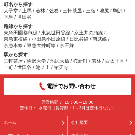
町名から探す
太子堂
/
上馬
/
若林
/
弦巻
/
三軒茶屋
/
三宿
/
池尻
/
駒沢
/
下馬
/
世田谷
路線から探す
東急田園都市線
/
東急世田谷線
/
京王井の頭線
/
東急東横線
/
小田急小田原線
/
日比谷線
/
南武線
/
京急本線
/
東急大井町線
/
京王線
駅から探す
三軒茶屋
/
駒沢大学
/
池尻大橋
/
桜新町
/
若林
/
西太子堂
/
上町
/
世田谷
/
池ノ上
/
祐天寺
電話でお問い合わせ
営業時間：
10：00～19:00
定休日：
水曜日（賃貸部：1～3月は定休日なし）
ホーム
会社概要