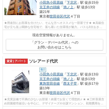
小田急小田原線
「
下北沢
」駅 徒歩15分
京王井の頭線
「
池ノ上
」駅 徒歩13分
築21年
東京都
世田谷区
代沢
４丁目
★用途別にお部屋を分けたい、そんな方へオススメな一部屋です★ ★高級住
宅が立ち並ぶ閑静な住宅地で、落ち着いた住環境が魅力。バスも6分おきに
渋谷駅行きが出ており、交通便もGOOD♪2部...
現在空室情報がありません。
「グラン・デパール代沢」への
お問い合わせはこちら
ソレアード代沢
賃貸 | アパート
敷0
小田急小田原線
「
下北沢
」駅 徒歩13分
京王井の頭線
「
池ノ上
」駅 徒歩13分
東急世田谷線
「
西太子堂
」駅 徒歩17分
築13年
東京都
世田谷区
代沢
４丁目
★充実設備で不満の少ないお部屋！綺麗でお安くて理想的♬★ ★三軒茶屋含
め田園都市線沿いを中心に、デザイナーズや分譲マンション、初期費用を抑
えた部屋探しはぜひ当社にお任せください...