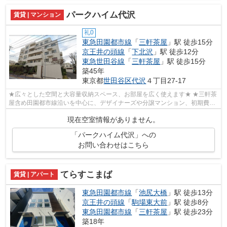
パークハイム代沢
賃貸 | マンション
礼0
東急田園都市線
「
三軒茶屋
」駅 徒歩15分
京王井の頭線
「
下北沢
」駅 徒歩12分
東急世田谷線
「
三軒茶屋
」駅 徒歩15分
築45年
東京都
世田谷区
代沢
４丁目27-17
★広々とした空間と大容量収納スペース、お部屋を広く使えます★ ★三軒茶
屋含め田園都市線沿いを中心に、デザイナーズや分譲マンション、初期費用
を抑えた部屋探しはぜひ当社にお任せく...
現在空室情報がありません。
「パークハイム代沢」への
お問い合わせはこちら
てらすこまば
賃貸 | アパート
東急田園都市線
「
池尻大橋
」駅 徒歩13分
京王井の頭線
「
駒場東大前
」駅 徒歩8分
東急田園都市線
「
三軒茶屋
」駅 徒歩23分
築18年