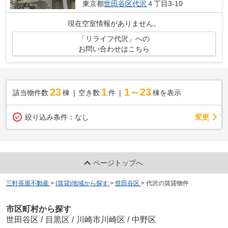
東京都
世田谷区
代沢
４丁目3-10
現在空室情報がありません。
「リライフ代沢」への
お問い合わせはこちら
23
1
1～23
該当物件数
棟
空き数
件
棟を表示
変更
絞り込み条件：
なし
ページトップへ
三軒茶屋不動産
>
(賃貸)地域から探す
>
世田谷区
>
代沢の賃貸物件
市区町村から探す
世田谷区
/
目黒区
/
川崎市川崎区
/
中野区