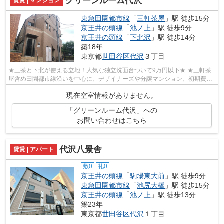
グリーンルーム代沢
賃貸 | マンション
東急田園都市線
「
三軒茶屋
」駅 徒歩15分
京王井の頭線
「
池ノ上
」駅 徒歩9分
京王井の頭線
「
下北沢
」駅 徒歩14分
築18年
東京都
世田谷区
代沢
３丁目
★三茶と下北が使える立地！人気な独立洗面台ついて9万円以下★ ★三軒茶
屋含め田園都市線沿いを中心に、デザイナーズや分譲マンション、初期費用
を抑えた部屋探しはぜひ当社にお任せくだ...
現在空室情報がありません。
「グリーンルーム代沢」への
お問い合わせはこちら
代沢八景舎
賃貸 | アパート
敷0
礼0
京王井の頭線
「
駒場東大前
」駅 徒歩9分
東急田園都市線
「
池尻大橋
」駅 徒歩15分
京王井の頭線
「
池ノ上
」駅 徒歩13分
築23年
東京都
世田谷区
代沢
１丁目