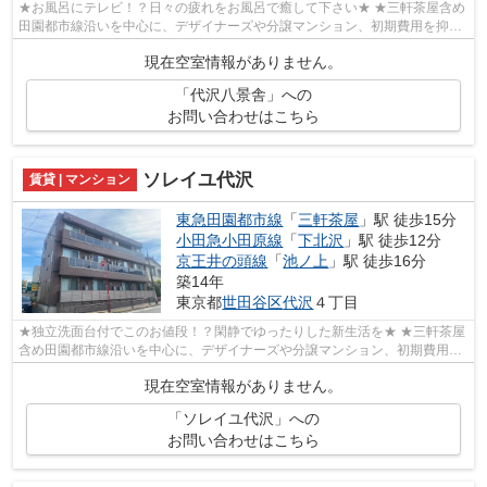
★お風呂にテレビ！？日々の疲れをお風呂で癒して下さい★ ★三軒茶屋含め
田園都市線沿いを中心に、デザイナーズや分譲マンション、初期費用を抑え
た部屋探しはぜひ当社にお任せください♪...
現在空室情報がありません。
「代沢八景舎」への
お問い合わせはこちら
ソレイユ代沢
賃貸 | マンション
東急田園都市線
「
三軒茶屋
」駅 徒歩15分
小田急小田原線
「
下北沢
」駅 徒歩12分
京王井の頭線
「
池ノ上
」駅 徒歩16分
築14年
東京都
世田谷区
代沢
４丁目
★独立洗面台付でこのお値段！？閑静でゆったりした新生活を★ ★三軒茶屋
含め田園都市線沿いを中心に、デザイナーズや分譲マンション、初期費用を
抑えた部屋探しはぜひ当社にお任せくだ...
現在空室情報がありません。
「ソレイユ代沢」への
お問い合わせはこちら