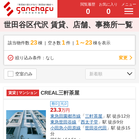
閲覧履歴
お気に入り
メニュー
0
0
世田谷区代沢 賃貸、店舗、事務所一覧
23
1
1～23
該当物件数
棟
空き数
件
棟を表示
変更
絞り込み条件：
なし
空室のみ
CREAL三軒茶屋
賃貸 | マンション
敷0
礼0
23.3
万円
東急田園都市線
「
三軒茶屋
」駅 徒歩12分
東急世田谷線
「
西太子堂
」駅 徒歩9分
小田急小田原線
「
世田谷代田
」駅 徒歩15
分