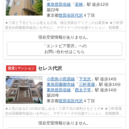
東急世田谷線
「
若林
」駅 徒歩12分
築22年
東京都
世田谷区
代沢
４丁目
★三茶と下北どちらも使える立地、独立洗面台アリでこのお家賃★ ★三軒茶
屋含め田園都市線沿いを中心に、デザイナーズや分譲マンション、初期費用
を抑えた部屋探しはぜひ当社にお任せく...
現在空室情報がありません。
「エントピア茶沢」への
お問い合わせはこちら
セレス代沢
賃貸 | マンション
小田急小田原線
「
下北沢
」駅 徒歩14分
東急田園都市線
「
三軒茶屋
」駅 徒歩14分
東急世田谷線
「
西太子堂
」駅 徒歩14分
築20年
東京都
世田谷区
代沢
４丁目
★人気のある2つの街が楽しめる！三茶下北の便利さをどうぞ★ ★三軒茶屋
含め田園都市線沿いを中心に、デザイナーズや分譲マンション、初期費用を
抑えた部屋探しはぜひ当社にお任せくださ...
現在空室情報がありません。