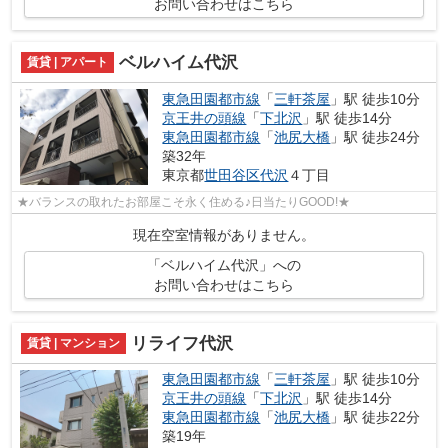
お問い合わせはこちら
ベルハイム代沢
賃貸 | アパート
東急田園都市線
「
三軒茶屋
」駅 徒歩10分
京王井の頭線
「
下北沢
」駅 徒歩14分
東急田園都市線
「
池尻大橋
」駅 徒歩24分
築32年
東京都
世田谷区
代沢
４丁目
★バランスの取れたお部屋こそ永く住める♪日当たりGOOD!★
現在空室情報がありません。
「ベルハイム代沢」への
お問い合わせはこちら
リライフ代沢
賃貸 | マンション
東急田園都市線
「
三軒茶屋
」駅 徒歩10分
京王井の頭線
「
下北沢
」駅 徒歩14分
東急田園都市線
「
池尻大橋
」駅 徒歩22分
築19年