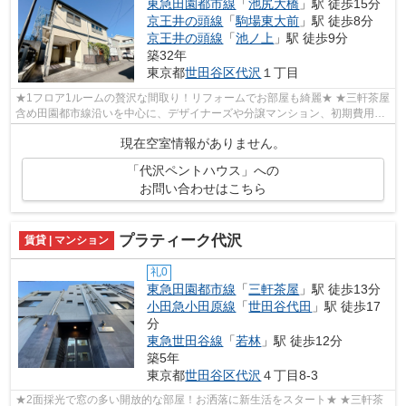
東急田園都市線
「
池尻大橋
」駅 徒歩15分
京王井の頭線
「
駒場東大前
」駅 徒歩8分
京王井の頭線
「
池ノ上
」駅 徒歩9分
築32年
東京都
世田谷区
代沢
１丁目
★1フロア1ルームの贅沢な間取り！リフォームでお部屋も綺麗★ ★三軒茶屋
含め田園都市線沿いを中心に、デザイナーズや分譲マンション、初期費用を
抑えた部屋探しはぜひ当社にお任せくだ...
現在空室情報がありません。
「代沢ペントハウス」への
お問い合わせはこちら
プラティーク代沢
賃貸 | マンション
礼0
東急田園都市線
「
三軒茶屋
」駅 徒歩13分
小田急小田原線
「
世田谷代田
」駅 徒歩17
分
東急世田谷線
「
若林
」駅 徒歩12分
築5年
東京都
世田谷区
代沢
４丁目8-3
★2面採光で窓の多い開放的な部屋！お洒落に新生活をスタート★ ★三軒茶