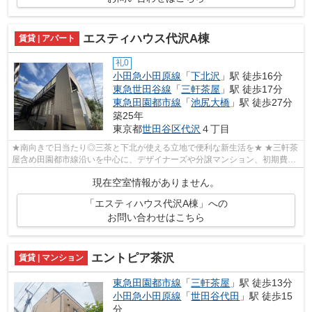
エスティハウス代沢A棟
賃貸 | アパート
礼0
小田急小田原線
「
下北沢
」駅 徒歩16分
東急世田谷線
「
三軒茶屋
」駅 徒歩17分
東急田園都市線
「
池尻大橋
」駅 徒歩27分
築25年
東京都
世田谷区
代沢
４丁目
★南向きで日当たり◎三茶と下北が使える立地で便利な新生活を★ ★三軒茶
屋含め田園都市線沿いを中心に、デザイナーズや分譲マンション、初期費用
を抑えた部屋探しはぜひ当社にお任せくだ...
現在空室情報がありません。
「エスティハウス代沢A棟」への
お問い合わせはこちら
エントピア茶沢
賃貸 | マンション
東急田園都市線
「
三軒茶屋
」駅 徒歩13分
小田急小田原線
「
世田谷代田
」駅 徒歩15
分