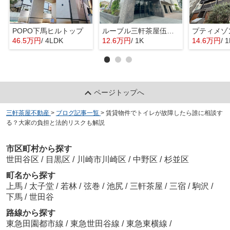
POPO下馬ヒルトップ
ルーブル三軒茶屋伍番館
プティメゾ
46.5万円
/ 4LDK
12.6万円
/ 1K
14.6万円
/ 
ページトップへ
三軒茶屋不動産
>
ブログ記事一覧
>
賃貸物件でトイレが故障したら誰に相談す
る？大家の負担と法的リスクも解説
市区町村から探す
世田谷区
/
目黒区
/
川崎市川崎区
/
中野区
/
杉並区
町名から探す
上馬
/
太子堂
/
若林
/
弦巻
/
池尻
/
三軒茶屋
/
三宿
/
駒沢
/
下馬
/
世田谷
路線から探す
東急田園都市線
/
東急世田谷線
/
東急東横線
/