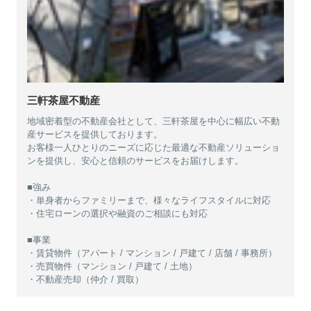
三軒茶屋不動産
地域密着型の不動産会社として、三軒茶屋を中心に幅広い不動
産サービスを提供しております。
お客様一人ひとりのニーズに応じた最適な不動産ソリューショ
ンを提供し、安心と信頼のサービスをお届けします。
■強み
・単身者からファミリーまで、様々なライフスタイルに対応
・住宅ローンの選択や融資のご相談にも対応
■事業
・賃貸物件（アパート / マンション / 戸建て / 店舗 / 事務所）
・売買物件（マンション / 戸建て / 土地）
・不動産売却（仲介 / 買取）