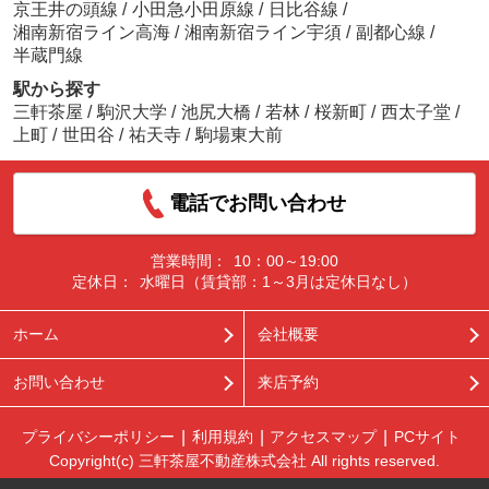
京王井の頭線
/
小田急小田原線
/
日比谷線
/
湘南新宿ライン高海
/
湘南新宿ライン宇須
/
副都心線
/
半蔵門線
駅から探す
三軒茶屋
/
駒沢大学
/
池尻大橋
/
若林
/
桜新町
/
西太子堂
/
上町
/
世田谷
/
祐天寺
/
駒場東大前
電話でお問い合わせ
営業時間：
10：00～19:00
定休日：
水曜日（賃貸部：1～3月は定休日なし）
ホーム
会社概要
お問い合わせ
来店予約
プライバシーポリシー
利用規約
アクセスマップ
PCサイト
Copyright(c) 三軒茶屋不動産株式会社 All rights reserved.