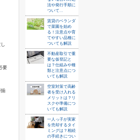
法や発行手順に
ついて...
賃貸のベランダ
で菜園を始め
る！注意点や育
てやすい品種に
ついても解説
償し
不動産取引で重
要な仮登記と
は？仕組みや種
必要
類と注意点につ
いても解説
空室対策で高齢
が揃
者を受け入れる
メリットは？リ
スクや準備につ
いても解説
一人っ子が実家
を売却するタイ
ミングは？相続
の手続きについ