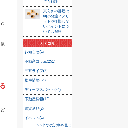
。
ても解説
東向きの部屋は
朝が快適？メリ
ットや後悔しな
こと
いポイントにつ
いても解説
カテゴリ
補償
お知らせ(4)
不動産コラム(251)
三茶ライフ(2)
物件情報(54)
る
ディープスポット(24)
不動産情報(12)
賃貸選び(2)
など
イベント(4)
>>全ての記事を見る