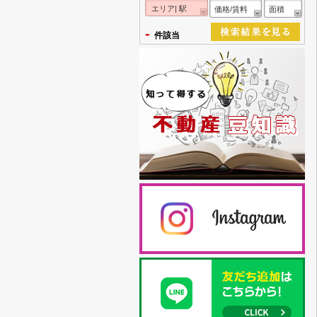
エリア| 駅
価格/賃料
面積
-
件該当