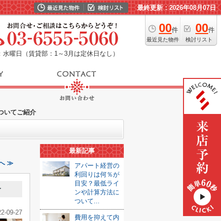
最終更新：2026年08月07日
00
00
件
件
最近見た物件
検討リスト
：水曜日（賃貸部：1～3月は定休日なし）
ついてご紹介
最新記事
へ ≫
アパート経営の
利回りは何％が
目安？最低ライ
介
ンや計算方法に
ついて...
22-09-27
費用を抑えて内