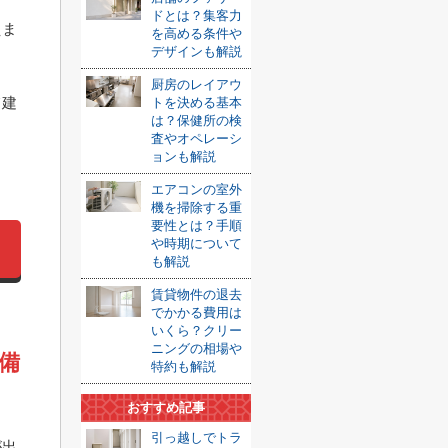
ドとは？集客力
えま
を高める条件や
デザインも解説
厨房のレイアウ
て建
トを決める基本
は？保健所の検
査やオペレーシ
ョンも解説
エアコンの室外
機を掃除する重
要性とは？手順
や時期について
も解説
賃貸物件の退去
でかかる費用は
いくら？クリー
ニングの相場や
備
特約も解説
おすすめ記事
引っ越しでトラ
が出