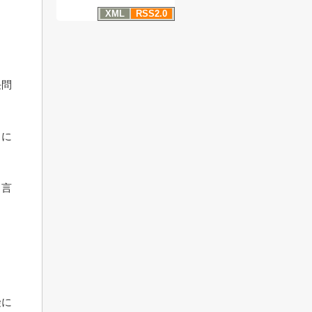
。
XML
RSS2.0
ょ
任問
きに
と言
険に