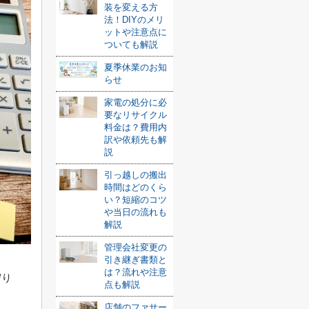
装を変える方
法！DIYのメリ
ットや注意点に
ついても解説
夏季休業のお知
らせ
家電の処分に必
要なリサイクル
料金は？費用内
訳や依頼先も解
説
引っ越しの搬出
時間はどのくら
い？短縮のコツ
や当日の流れも
解説
管理会社変更の
引き継ぎ書類と
は？流れや注意
守り
点も解説
。
店舗のファサー