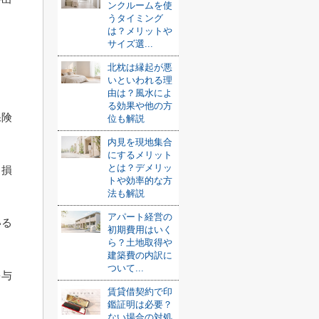
ンクルームを使
うタイミング
は？メリットや
サイズ選...
北枕は縁起が悪
いといわれる理
由は？風水によ
る効果や他の方
保険
位も解説
内見を現地集合
にするメリット
とは？デメリッ
る損
トや効率的な方
法も解説
アパート経営の
いる
初期費用はいく
ら？土地取得や
建築費の内訳に
ついて...
を与
賃貸借契約で印
鑑証明は必要？
ない場合の対処