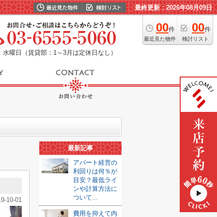
最終更新：2026年08月09日
00
00
件
件
最近見た物件
検討リスト
：水曜日（賃貸部：1～3月は定休日なし）
最新記事
アパート経営の
利回りは何％が
目安？最低ライ
ンや計算方法に
ついて...
19-10-01
費用を抑えて内