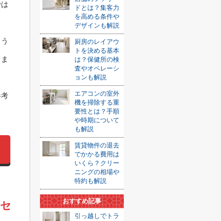
では
ドとは？集客力
を高める条件や
デザインも解説
よう
厨房のレイアウ
トを決める基本
きま
は？保健所の検
査やオペレーシ
ョンも解説
エアコンの室外
参考
機を掃除する重
要性とは？手順
や時期について
も解説
賃貸物件の退去
でかかる費用は
いくら？クリー
ニングの相場や
特約も解説
おすすめ記事
クセ
引っ越しでトラ