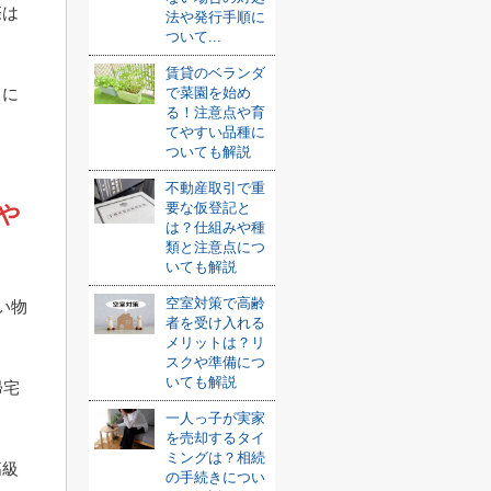
際は
法や発行手順に
ついて...
賃貸のベランダ
とに
で菜園を始め
る！注意点や育
てやすい品種に
ついても解説
不動産取引で重
要な仮登記と
や
は？仕組みや種
類と注意点につ
いても解説
空室対策で高齢
い物
者を受け入れる
メリットは？リ
スクや準備につ
いても解説
帰宅
一人っ子が実家
を売却するタイ
ミングは？相続
高級
の手続きについ