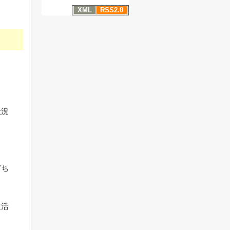
XML
RSS2.0
状況
し
どち
生活