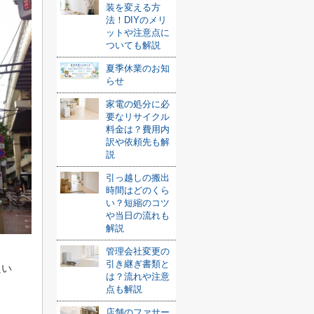
装を変える方
法！DIYのメリ
ットや注意点に
ついても解説
夏季休業のお知
らせ
家電の処分に必
要なリサイクル
料金は？費用内
訳や依頼先も解
説
引っ越しの搬出
時間はどのくら
い？短縮のコツ
や当日の流れも
解説
管理会社変更の
引き継ぎ書類と
良い
は？流れや注意
点も解説
店舗のファサー