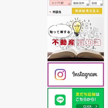
エリア| 駅
価格/賃料
面積
-
件該当