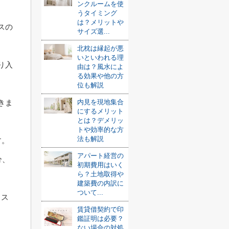
ンクルームを使
うタイミング
は？メリットや
スの
サイズ選...
北枕は縁起が悪
いといわれる理
り入
由は？風水によ
る効果や他の方
位も解説
きま
内見を現地集合
にするメリット
とは？デメリッ
トや効率的な方
法も解説
す。
アパート経営の
分、
初期費用はいく
ら？土地取得や
建築費の内訳に
ついて...
ィス
賃貸借契約で印
鑑証明は必要？
ない場合の対処