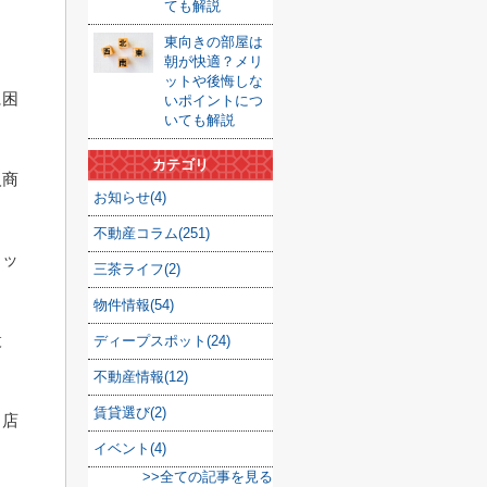
ても解説
東向きの部屋は
朝が快適？メリ
ットや後悔しな
に困
いポイントにつ
いても解説
カテゴリ
人商
お知らせ(4)
不動産コラム(251)
ロッ
三茶ライフ(2)
物件情報(54)
設
ディープスポット(24)
不動産情報(12)
賃貸選び(2)
出店
イベント(4)
>>全ての記事を見る