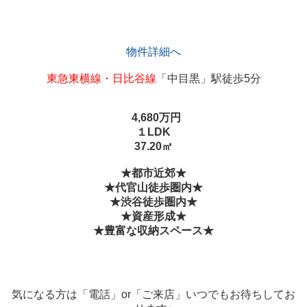
物件詳細へ
東急東横線・日比谷線
「中目黒」駅徒歩5分
4,680
万円
１LDK
37.20㎡
★
都市近郊
★
★代官山徒歩圏内
★
★渋谷徒歩圏内
★
★資産形成★
★
豊富な
収納スペース★
気になる方は「電話」or「ご来店」いつでもお待ちしてお