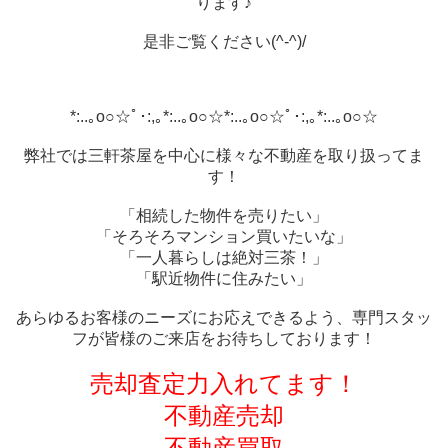
ります♪
是非ご覧ください(^-^)/
*:..｡o○☆ﾟ･:,｡*:..｡o○☆*:..｡o○☆ﾟ･:,｡*:..｡o○☆
弊社では三軒茶屋を中心に様々な不動産を取り扱ってま
す！
「相続した物件を売りたい」
「そろそろマンション買いたいな」
「一人暮らしは絶対三茶！」
「駅近物件に住みたい」
あらゆるお客様のニーズにお応えできるよう、専門スタッ
フが皆様のご来店をお待ちしております！
売却査定
力
入れてます！
不動産売却
不動産買取