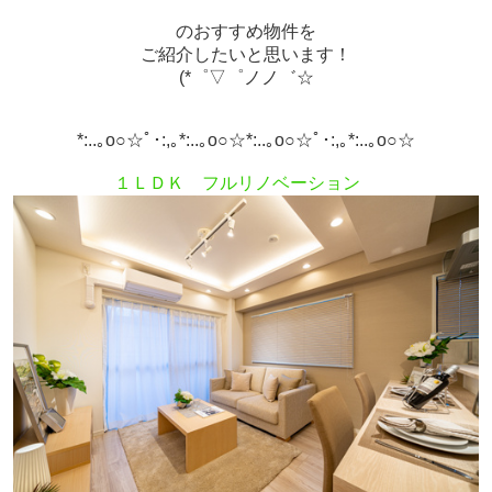
のおすすめ物件
を
ご紹介したいと思います！
(*゜▽゜ノノ゛☆
*:..｡o○☆ﾟ･:,｡*:..｡o○☆*:..｡o○☆ﾟ･:,｡*:..｡o○☆
１ＬＤＫ フルリノベーション