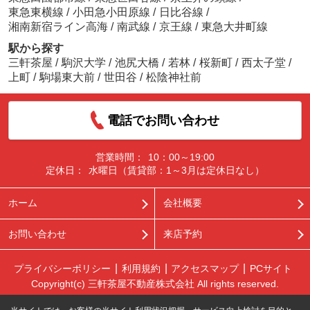
東急東横線
/
小田急小田原線
/
日比谷線
/
湘南新宿ライン高海
/
南武線
/
京王線
/
東急大井町線
駅から探す
三軒茶屋
/
駒沢大学
/
池尻大橋
/
若林
/
桜新町
/
西太子堂
/
上町
/
駒場東大前
/
世田谷
/
松陰神社前
電話でお問い合わせ
営業時間：
10：00～19:00
定休日：
水曜日（賃貸部：1～3月は定休日なし）
ホーム
会社概要
お問い合わせ
来店予約
プライバシーポリシー
利用規約
アクセスマップ
PCサイト
Copyright(c) 三軒茶屋不動産株式会社 All rights reserved.