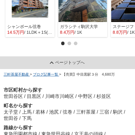
シャンボール弦巻
ガラシティ駒沢大学
14.5万円
/ 1LDK＋1S(納戸)
8.4万円
/ 1K
8.8万円
/ 1K
ページトップへ
三軒茶屋不動産
>
ブログ記事一覧
>
【売買】中目黒駅３分 4,680万
市区町村から探す
世田谷区
/
目黒区
/
川崎市川崎区
/
中野区
/
杉並区
町名から探す
太子堂
/
上馬
/
若林
/
池尻
/
弦巻
/
三軒茶屋
/
三宿
/
駒沢
/
世田谷
/
下馬
路線から探す
東急田園都市線
/
東急世田谷線
/
京王井の頭線
/