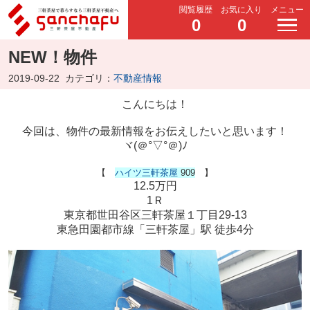
閲覧履歴
お気に入り
メニュー
0
0
NEW！物件
2019-09-22
カテゴリ：
不動産情報
こんにちは！
今回は、物件の最新情報をお伝えしたいと思います！
ヾ(＠°▽°＠)ﾉ
【
ハイツ三軒茶屋
909
】
12.5万円
1Ｒ
東京都世田谷区三軒茶屋１丁目29-13
東急田園都市線「三軒茶屋」駅 徒歩4分