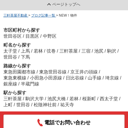
ページトップへ
三軒茶屋不動産
>
ブログ記事一覧
>
NEW！物件
市区町村から探す
世田谷区
/
目黒区
/
中野区
町名から探す
太子堂
/
上馬
/
若林
/
弦巻
/
三軒茶屋
/
三宿
/
池尻
/
駒沢
/
世田谷
/
下馬
路線から探す
東急田園都市線
/
東急世田谷線
/
京王井の頭線
/
東急東横線
/
小田急小田原線
/
日比谷線
/
山手線
/
埼京線
/
銀座線
/
半蔵門線
駅から探す
三軒茶屋
/
駒沢大学
/
池尻大橋
/
若林
/
桜新町
/
西太子堂
/
上町
/
世田谷
/
松陰神社前
/
祐天寺
電話でお問い合わせ