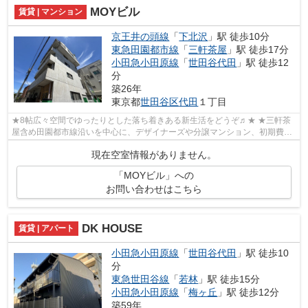
MOYビル
賃貸 | マンション
京王井の頭線
「
下北沢
」駅 徒歩10分
東急田園都市線
「
三軒茶屋
」駅 徒歩17分
小田急小田原線
「
世田谷代田
」駅 徒歩12
分
築26年
東京都
世田谷区
代田
１丁目
★8帖広々空間でゆったりとした落ち着きある新生活をどうぞ♬★ ★三軒茶
屋含め田園都市線沿いを中心に、デザイナーズや分譲マンション、初期費用
を抑えた部屋探しはぜひ当社にお任せくだ...
現在空室情報がありません。
「MOYビル」への
お問い合わせはこちら
DK HOUSE
賃貸 | アパート
小田急小田原線
「
世田谷代田
」駅 徒歩10
分
東急世田谷線
「
若林
」駅 徒歩15分
小田急小田原線
「
梅ヶ丘
」駅 徒歩12分
築59年