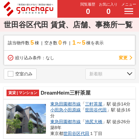
閲覧履歴
お気に入り
メニュー
0
0
世田谷区代田 賃貸、店舗、事務所一覧
5
0
1～5
該当物件数
棟
空き数
件
棟を表示
変更
絞り込み条件：
なし
空室のみ
DreamHeim三軒茶屋
賃貸 | マンション
東急田園都市線
「
三軒茶屋
」駅 徒歩14分
小田急小田原線
「
世田谷代田
」駅 徒歩16
分
東急田園都市線
「
池尻大橋
」駅 徒歩26分
築8年
東京都
世田谷区
代田
１丁目