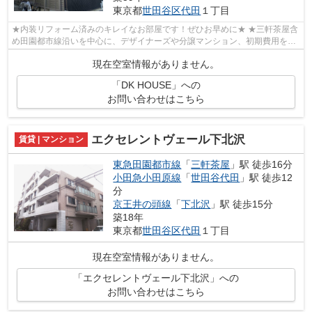
東京都
世田谷区
代田
１丁目
★内装リフォーム済みのキレイなお部屋です！ぜひお早めに★ ★三軒茶屋含
め田園都市線沿いを中心に、デザイナーズや分譲マンション、初期費用を抑
えた部屋探しはぜひ当社にお任せくださ...
現在空室情報がありません。
「DK HOUSE」への
お問い合わせはこちら
エクセレントヴェール下北沢
賃貸 | マンション
東急田園都市線
「
三軒茶屋
」駅 徒歩16分
小田急小田原線
「
世田谷代田
」駅 徒歩12
分
京王井の頭線
「
下北沢
」駅 徒歩15分
築18年
東京都
世田谷区
代田
１丁目
現在空室情報がありません。
「エクセレントヴェール下北沢」への
お問い合わせはこちら