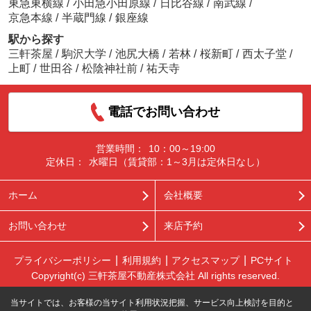
東急東横線
/
小田急小田原線
/
日比谷線
/
南武線
/
京急本線
/
半蔵門線
/
銀座線
駅から探す
三軒茶屋
/
駒沢大学
/
池尻大橋
/
若林
/
桜新町
/
西太子堂
/
上町
/
世田谷
/
松陰神社前
/
祐天寺
電話でお問い合わせ
営業時間：
10：00～19:00
定休日：
水曜日（賃貸部：1～3月は定休日なし）
ホーム
会社概要
お問い合わせ
来店予約
プライバシーポリシー
利用規約
アクセスマップ
PCサイト
Copyright(c) 三軒茶屋不動産株式会社 All rights reserved.
当サイトでは、お客様の当サイト利用状況把握、サービス向上検討を目的と