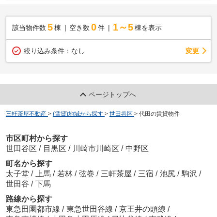
5
0
1～5
該当物件数
棟
空き数
件
棟を表示
変更
絞り込み条件：
なし
ページトップへ
三軒茶屋不動産
>
(賃貸)地域から探す
>
世田谷区
>
代田の賃貸物件
市区町村から探す
世田谷区
/
目黒区
/
川崎市川崎区
/
中野区
町名から探す
太子堂
/
上馬
/
若林
/
弦巻
/
三軒茶屋
/
三宿
/
池尻
/
駒沢
/
世田谷
/
下馬
路線から探す
東急田園都市線
/
東急世田谷線
/
京王井の頭線
/