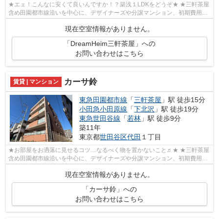
★エェ！こんなに安くて良いんですか！？築浅１LDKをどうぞ★ ★三軒茶屋
含め田園都市線沿いを中心に、デザイナーズや分譲マンション、初期費用を
抑えた部屋探しはぜひ当社にお任せくださ...
現在空室情報がありません。
「DreamHeim三軒茶屋」への
お問い合わせはこちら
カーサ鈴
賃貸 | マンション
東急田園都市線
「
三軒茶屋
」駅 徒歩15分
小田急小田原線
「
下北沢
」駅 徒歩19分
東急世田谷線
「
若林
」駅 徒歩9分
築11年
東京都
世田谷区
代田
１丁目
★お部屋をお洒落に見せるコツ…なるべく物を置かないこと♬★ ★三軒茶屋
含め田園都市線沿いを中心に、デザイナーズや分譲マンション、初期費用を
抑えた部屋探しはぜひ当社にお任せくださ...
現在空室情報がありません。
「カーサ鈴」への
お問い合わせはこちら