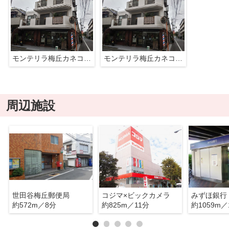
モンテリラ梅丘カネコハイツ
モンテリラ梅丘カネコハイツ
周辺施設
世田谷梅丘郵便局
コジマ×ビックカメラ
約572m／8分
約825m／11分
約1059m／