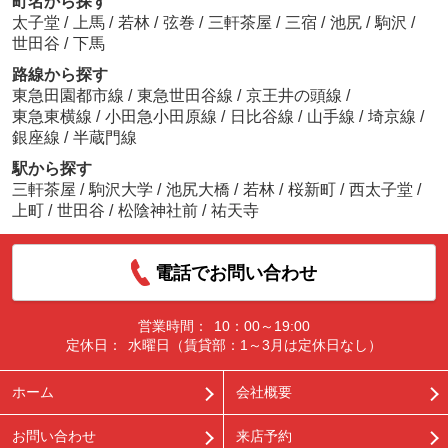
町名から探す
太子堂
/
上馬
/
若林
/
弦巻
/
三軒茶屋
/
三宿
/
池尻
/
駒沢
/
世田谷
/
下馬
路線から探す
東急田園都市線
/
東急世田谷線
/
京王井の頭線
/
東急東横線
/
小田急小田原線
/
日比谷線
/
山手線
/
埼京線
/
銀座線
/
半蔵門線
駅から探す
三軒茶屋
/
駒沢大学
/
池尻大橋
/
若林
/
桜新町
/
西太子堂
/
上町
/
世田谷
/
松陰神社前
/
祐天寺
電話でお問い合わせ
営業時間：
10：00～19:00
定休日：
水曜日（賃貸部：1～3月は定休日なし）
ホーム
会社概要
お問い合わせ
来店予約