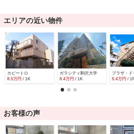
エリアの近い物件
カピートロ
ガラシティ駒沢大学
8.5
万
円
/ 1K
8.4
万
円
/ 1K
5.4
万
円
/ 1
お客様の声