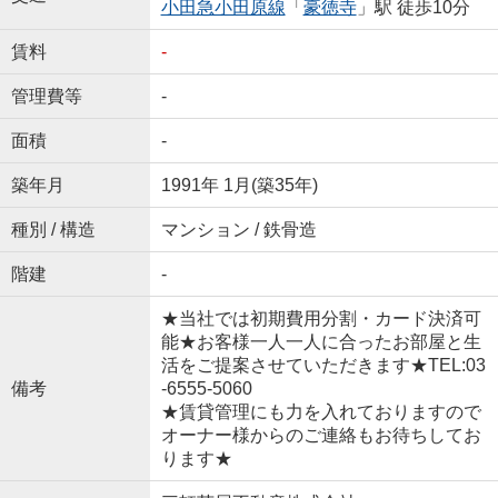
小田急小田原線
「
豪徳寺
」駅 徒歩10分
賃料
-
管理費等
-
面積
-
築年月
1991年 1月(築35年)
種別 / 構造
マンション / 鉄骨造
階建
-
★当社では初期費用分割・カード決済可
能★お客様一人一人に合ったお部屋と生
活をご提案させていただきます★TEL:03
備考
-6555-5060
★賃貸管理にも力を入れておりますので
オーナー様からのご連絡もお待ちしてお
ります★