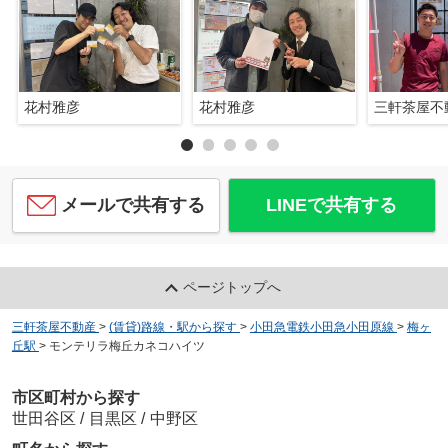
花村雅彦
花村雅彦
三軒茶屋不
メールで共有する
LINEで共有する
ページトップへ
三軒茶屋不動産
>
(賃貸)路線・駅から探す
>
小田急電鉄小田急小田原線
>
梅ヶ
丘駅
>
モンテリラ梅丘カネコハイツ
市区町村から探す
世田谷区
/
目黒区
/
中野区