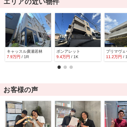
エリアの近い物件
キャッスル廣瀬若林
ボンアレット
プリマヴェ
7.9
万
円
/ 1R
9.4
万
円
/ 1K
11.2
万
円
/ 
お客様の声