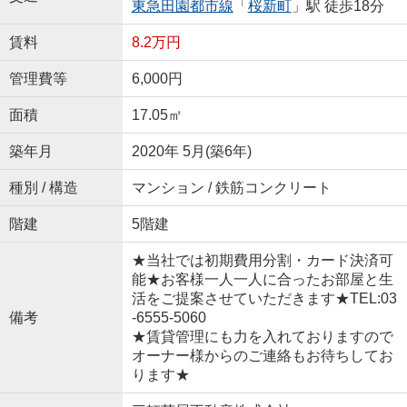
東急田園都市線
「
桜新町
」駅 徒歩18分
賃料
8.2万円
管理費等
6,000円
面積
17.05㎡
築年月
2020年 5月(築6年)
種別 / 構造
マンション / 鉄筋コンクリート
階建
5階建
★当社では初期費用分割・カード決済可
能★お客様一人一人に合ったお部屋と生
活をご提案させていただきます★TEL:03
備考
-6555-5060
★賃貸管理にも力を入れておりますので
オーナー様からのご連絡もお待ちしてお
ります★