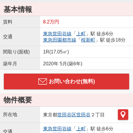
基本情報
賃料
8.2万円
東急世田谷線
「
上町
」駅 徒歩6分
交通
東急田園都市線
「
桜新町
」駅 徒歩18分
間取り(面積)
1R(17.05㎡)
築年月
2020年 5月(築6年)
お問い合わせ(無料)
物件概要
所在地
東京都
世田谷区
世田谷
２丁目
東急世田谷線
「
上町
」駅 徒歩6分
交通