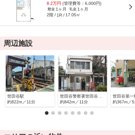
8.2万円
(管理費等：6,000円)
1ヶ月
1ヶ月
敷金
礼金
2階
17.05㎡
1R
周辺施設
世田谷駅
世田谷警察署世田谷交番
世田谷第一
約822m／11分
約842m／11分
約367m／