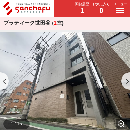
閲覧履歴
お気に入り
メニュー
1
0
プラティーク世田谷 (
1
室)
1 / 15