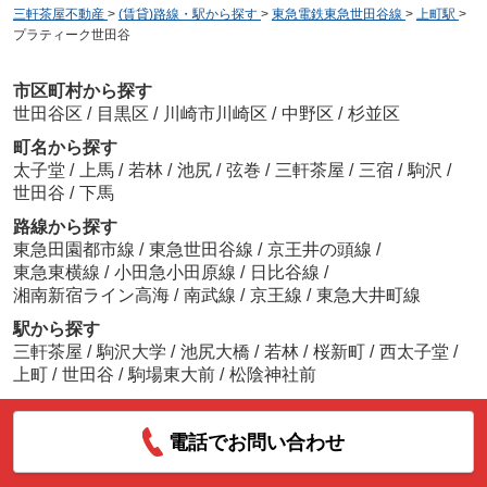
三軒茶屋不動産
>
(賃貸)路線・駅から探す
>
東急電鉄東急世田谷線
>
上町駅
>
プラティーク世田谷
市区町村から探す
世田谷区
/
目黒区
/
川崎市川崎区
/
中野区
/
杉並区
町名から探す
太子堂
/
上馬
/
若林
/
池尻
/
弦巻
/
三軒茶屋
/
三宿
/
駒沢
/
世田谷
/
下馬
路線から探す
東急田園都市線
/
東急世田谷線
/
京王井の頭線
/
東急東横線
/
小田急小田原線
/
日比谷線
/
湘南新宿ライン高海
/
南武線
/
京王線
/
東急大井町線
駅から探す
三軒茶屋
/
駒沢大学
/
池尻大橋
/
若林
/
桜新町
/
西太子堂
/
上町
/
世田谷
/
駒場東大前
/
松陰神社前
電話でお問い合わせ