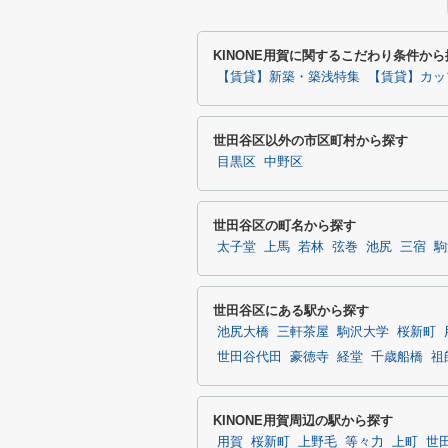
KINONE用賀に関するこだわり条件から
【賃貸】新築・築浅特集
【賃貸】カッ
世田谷区以外の市区町村から探す
目黒区
中野区
世田谷区の町名から探す
太子堂
上馬
若林
弦巻
池尻
三宿
駒
世田谷区にある駅から探す
池尻大橋
三軒茶屋
駒沢大学
桜新町
世田谷代田
豪徳寺
経堂
千歳船橋
祖
KINONE用賀周辺の駅から探す
用賀
桜新町
上野毛
等々力
上町
世