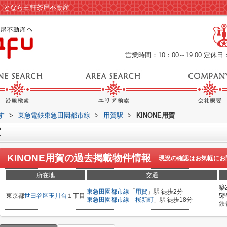
のことなら三軒茶屋不動産
営業時間：10：00～19:00
定休日
す
>
東急電鉄東急田園都市線
>
用賀駅
>
KINONE用賀
賀
KINONE用賀
の過去掲載物件情報
現況の確認はお気軽にお
所在地
交通
築
東急田園都市線
「
用賀
」駅 徒歩2分
東京都
世田谷区
玉川台
１丁目
5
東急田園都市線
「
桜新町
」駅 徒歩18分
鉄