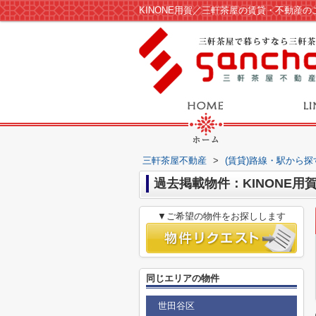
KINONE用賀／三軒茶屋の賃貸・不動産
三軒茶屋不動産
>
(賃貸)路線・駅から探
過去掲載物件：KINONE用
▼ご希望の物件をお探しします
同じエリアの物件
世田谷区