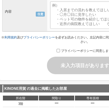
内容
任意
※
利用規約
及び
プライバシーポリシー
を必ずお読みください。左記内容に同
さい。
プライバシーポリシーに同意しま
未入力項目がありま
KINONE用賀
の過去に掲載したお部屋
所在階
間取り
専有面積
3階
***
***