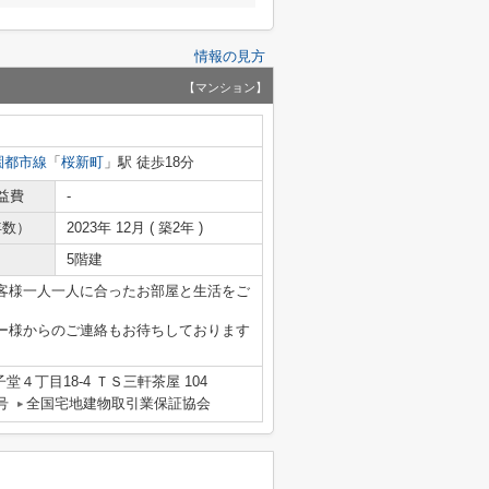
情報の見方
【マンション】
園都市線
「
桜新町
」駅 徒歩18分
益費
-
年数）
2023年 12月 ( 築2年 )
5階建
客様一人一人に合ったお部屋と生活をご
ー様からのご連絡もお待ちしております
４丁目18-4 ＴＳ三軒茶屋 104
号
全国宅地建物取引業保証協会