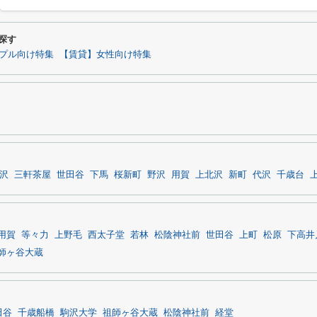
探す
プル向け特集
【賃貸】女性向け特集
沢
三軒茶屋
世田谷
下馬
桜新町
野沢
用賀
上北沢
新町
代沢
千歳台
用賀
等々力
上野毛
西太子堂
若林
松陰神社前
世田谷
上町
松原
下高井
師ヶ谷大蔵
田谷
千歳船橋
駒沢大学
祖師ヶ谷大蔵
松陰神社前
経堂