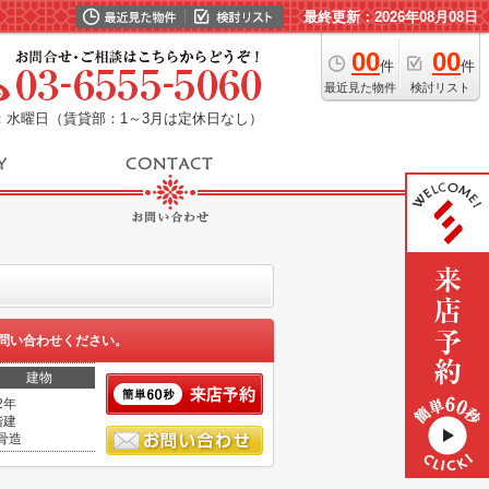
最終更新：2026年08月08日
00
00
件
件
最近見た物件
検討リスト
：水曜日（賃貸部：1～3月は定休日なし）
問い合わせください。
建物
2年
階建
骨造