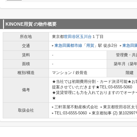
KINONE用賀
の物件概要
所在地
東京都
世田谷区
玉川台
１丁目
東急田園都市線
「
用賀
」駅 徒歩2分
東急田
交通
賃料
-
管理費・共
面積
-
築年月（築
種別/構造
マンション / 鉄骨造
階建
★当社では初期費用分割・カード決済可能★お
提案させていただきます★TEL:03-6555-5060
備考
★賃貸管理にも力を入れておりますのでオーナ
★
三軒茶屋不動産株式会社
東京都世田谷区太子堂
取扱会社
TEL:03-6555-5060
東京都知事 (2) 第102997