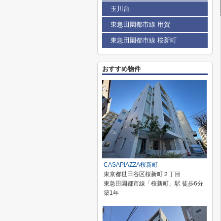
玉川台
東急田園都市線 用賀
東急田園都市線 桜新町
おすすめ物件
CASAPIAZZA桜新町
東京都世田谷区桜新町２丁目
東急田園都市線「桜新町」駅 徒歩6分
築1年