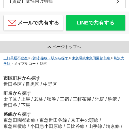
【賃貸】女性向け特集
メールで共有する
LINEで共有する
ページトップへ
三軒茶屋不動産
>
(賃貸)路線・駅から探す
>
東急電鉄東急田園都市線
>
駒沢大
学駅
>
メイプル コート 駒沢
市区町村から探す
世田谷区
/
目黒区
/
中野区
町名から探す
太子堂
/
上馬
/
若林
/
弦巻
/
三宿
/
三軒茶屋
/
池尻
/
駒沢
/
世田谷
/
下馬
路線から探す
東急田園都市線
/
東急世田谷線
/
京王井の頭線
/
東急東横線
/
小田急小田原線
/
日比谷線
/
山手線
/
埼京線
/