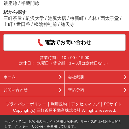
銀座線
/
半蔵門線
駅から探す
三軒茶屋
/
駒沢大学
/
池尻大橋
/
桜新町
/
若林
/
西太子堂
/
上町
/
世田谷
/
松陰神社前
/
祐天寺
電話でお問い合わせ
営業時間：
10：00～19:00
定休日：
水曜日（賃貸部：1～3月は定休日なし）
ホーム
会社概要
お問い合わせ
来店予約
プライバシーポリシー
利用規約
アクセスマップ
PCサイト
Copyright(c) 三軒茶屋不動産株式会社 All rights reserved.
当サイトでは、お客様の当サイト利用状況把握、サービス向上検討を目的と
して、クッキー（Cookie）を使用しています。