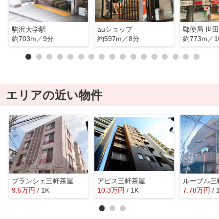
駒沢大学駅
auショップ
郵便局 世
約703m／9分
約597m／8分
約773m／1
エリアの近い物件
ブランシェ三軒茶屋
アピス三軒茶屋
ルーブル三
9.5
万
円
/ 1K
10.3
万
円
/ 1K
7.78
万
円
/ 