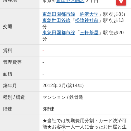
所在地
東京都
世田谷区
駒沢
２丁目
東急田園都市線
「
駒沢大学
」駅 徒歩8分
東急世田谷線
「
松陰神社前
」駅 徒歩13
交通
分
東急田園都市線
「
三軒茶屋
」駅 徒歩20
分
賃料
-
管理費等
-
面積
-
築年月
2012年 3月(築14年)
種別 / 構造
マンション / 鉄骨造
階建
3階建
★当社では初期費用分割・カード決済可
能★お客様一人一人に合ったお部屋と生