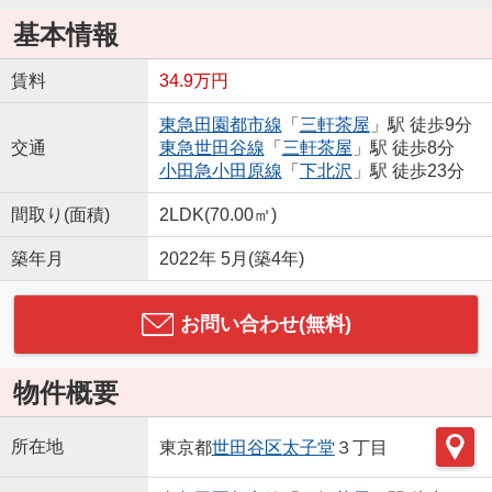
基本情報
賃料
34.9万円
東急田園都市線
「
三軒茶屋
」駅 徒歩9分
交通
東急世田谷線
「
三軒茶屋
」駅 徒歩8分
小田急小田原線
「
下北沢
」駅 徒歩23分
間取り(面積)
2LDK(70.00㎡)
築年月
2022年 5月(築4年)
お問い合わせ(無料)
物件概要
所在地
東京都
世田谷区
太子堂
３丁目