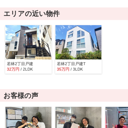
エリアの近い物件
若林2丁目戸建
若林2丁目戸建T
32
万
円
/ 2LDK
35
万
円
/ 3LDK
お客様の声