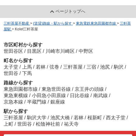
ページトップへ
三軒茶屋不動産
>
(賃貸)路線・駅から探す
>
東急電鉄東急田園都市線
>
三軒茶
屋駅
>
Kolet三軒茶屋
市区町村から探す
世田谷区
/
目黒区
/
川崎市川崎区
/
中野区
町名から探す
太子堂
/
上馬
/
若林
/
弦巻
/
三軒茶屋
/
三宿
/
池尻
/
駒沢
/
世田谷
/
下馬
路線から探す
東急田園都市線
/
東急世田谷線
/
京王井の頭線
/
東急東横線
/
小田急小田原線
/
日比谷線
/
南武線
/
京急本線
/
半蔵門線
/
銀座線
駅から探す
三軒茶屋
/
駒沢大学
/
池尻大橋
/
若林
/
桜新町
/
西太子堂
/
上町
/
世田谷
/
松陰神社前
/
祐天寺