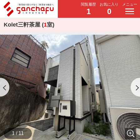
閲覧履歴
お気に入り
メニュー
1
0
Kolet三軒茶屋 (
1
室)
1 / 11