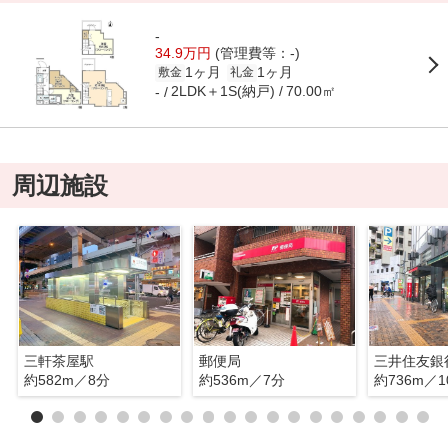
-
34.9万円
(管理費等：-)
1ヶ月
1ヶ月
敷金
礼金
2LDK＋1S(納戸)
70.00㎡
-
周辺施設
三軒茶屋駅
郵便局
三井住友銀
約582m／8分
約536m／7分
約736m／1