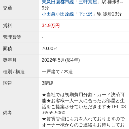
東急田園都市線
「
三軒茶屋
」駅 徒歩8～
交通
9分
小田急小田原線
「
下北沢
」駅 徒歩23分
賃料
34.9万円
管理費等
-
面積
70.00㎡
築年月
2022年 5月(築4年)
種別 / 構造
一戸建て / 木造
階建
3階建
★当社では初期費用分割・カード決済可
能★お客様一人一人に合ったお部屋と生
活をご提案させていただきます★TEL:03
備考
-6555-5060
★賃貸管理にも力を入れておりますので
オーナー様からのご連絡もお待ちしてお