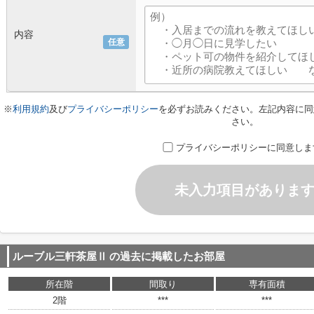
内容
任意
※
利用規約
及び
プライバシーポリシー
を必ずお読みください。左記内容に同
さい。
プライバシーポリシーに同意しま
未入力項目がありま
ルーブル三軒茶屋Ⅱ
の過去に掲載したお部屋
所在階
間取り
専有面積
2階
***
***