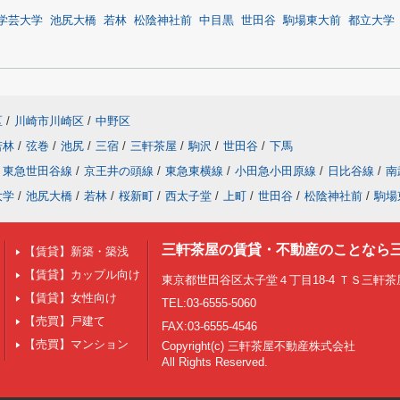
学芸大学
池尻大橋
若林
松陰神社前
中目黒
世田谷
駒場東大前
都立大学
区
/
川崎市川崎区
/
中野区
若林
/
弦巻
/
池尻
/
三宿
/
三軒茶屋
/
駒沢
/
世田谷
/
下馬
東急世田谷線
/
京王井の頭線
/
東急東横線
/
小田急小田原線
/
日比谷線
/
南
大学
/
池尻大橋
/
若林
/
桜新町
/
西太子堂
/
上町
/
世田谷
/
松陰神社前
/
駒場
三軒茶屋の賃貸・不動産のことなら
【賃貸】新築・築浅
【賃貸】カップル向け
東京都世田谷区太子堂４丁目18-4 ＴＳ三軒茶屋
【賃貸】女性向け
TEL:03-6555-5060
【売買】戸建て
FAX:03-6555-4546
【売買】マンション
Copyright(c) 三軒茶屋不動産株式会社
All Rights Reserved.