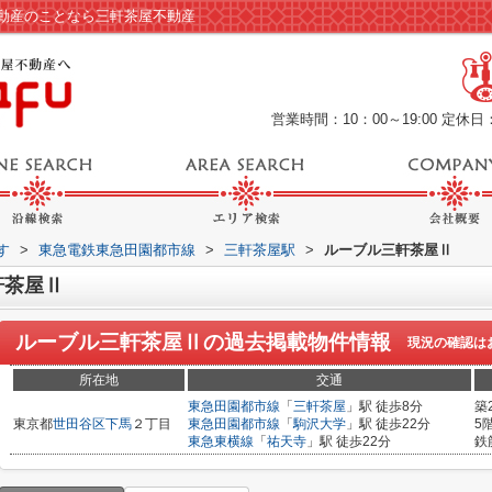
動産のことなら三軒茶屋不動産
営業時間：10：00～19:00
定休日
す
>
東急電鉄東急田園都市線
>
三軒茶屋駅
>
ルーブル三軒茶屋Ⅱ
軒茶屋Ⅱ
ルーブル三軒茶屋Ⅱ
の過去掲載物件情報
現況の確認は
所在地
交通
東急田園都市線
「
三軒茶屋
」駅 徒歩8分
築
東京都
世田谷区
下馬
２丁目
東急田園都市線
「
駒沢大学
」駅 徒歩22分
5
東急東横線
「
祐天寺
」駅 徒歩22分
鉄