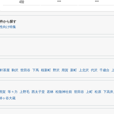
4階
***
***
件から探す
性向け特集
軒茶屋
駒沢
世田谷
下馬
桜新町
野沢
用賀
新町
上北沢
代沢
千歳台
用賀
等々力
上野毛
西太子堂
若林
松陰神社前
世田谷
上町
松原
下高井
師ヶ谷大蔵