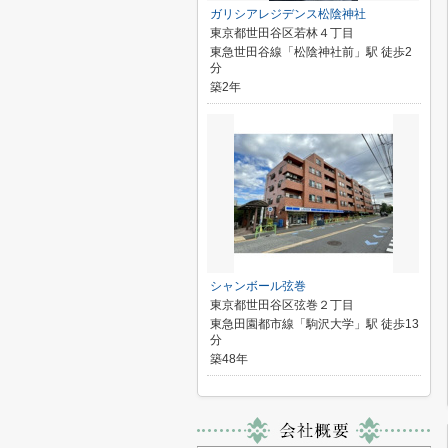
ガリシアレジデンス松陰神社
東京都世田谷区若林４丁目
東急世田谷線「松陰神社前」駅 徒歩2
分
築2年
シャンボール弦巻
東京都世田谷区弦巻２丁目
東急田園都市線「駒沢大学」駅 徒歩13
分
築48年