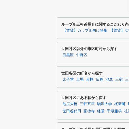
ルーブル三軒茶屋Ⅱに関するこだわり条
【賃貸】カップル向け特集
【賃貸】女
世田谷区以外の市区町村から探す
目黒区
中野区
世田谷区の町名から探す
太子堂
上馬
若林
弦巻
池尻
三宿
三
世田谷区にある駅から探す
池尻大橋
三軒茶屋
駒沢大学
桜新町
世田谷代田
豪徳寺
経堂
千歳船橋
祖