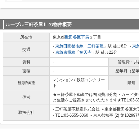
ルーブル三軒茶屋Ⅱ
の物件概要
所在地
東京都
世田谷区
下馬
２丁目
東急田園都市線
「
三軒茶屋
」駅 徒歩8分
東
交通
東急東横線
「
祐天寺
」駅 徒歩22分
賃料
-
管理費・共
面積
-
築年月（築
マンション / 鉄筋コンクリー
種別/構造
階建
ト
★三軒茶屋不動産では初期費用分割・カード決
備考
と生活をご提案させていただきます★TEL:03-6555
三軒茶屋不動産株式会社
東京都世田谷区太子堂
取扱会社
TEL:03-6555-5060
東京都知事 (2) 第102997