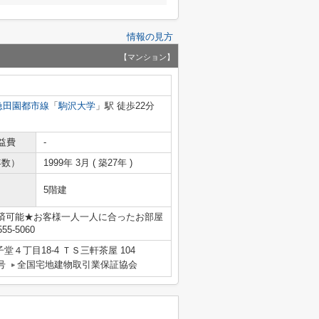
情報の見方
【マンション】
急田園都市線
「
駒沢大学
」駅 徒歩22分
益費
-
年数）
1999年 3月 ( 築27年 )
5階建
済可能★お客様一人一人に合ったお部屋
-5060
４丁目18-4 ＴＳ三軒茶屋 104
号
全国宅地建物取引業保証協会