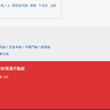
池ノ上
世田谷代田
神泉
下北沢
上町
武線
/
京急本線
/
半蔵門線
/
銀座線
東大前
三軒茶屋不動産
 104