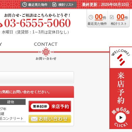
最終更新：2026年08月10日
00
00
件
件
最近見た物件
検討リスト
：水曜日（賃貸部：1～3月は定休日なし）
お気軽にお問い合わせください。
建物
27年
階建
筋コンクリート