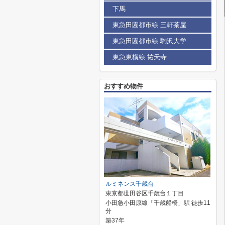
下馬
東急田園都市線 三軒茶屋
東急田園都市線 駒沢大学
東急東横線 祐天寺
おすすめ物件
ルミネンス千歳台
東京都世田谷区千歳台１丁目
小田急小田原線「千歳船橋」駅 徒歩11
分
築37年