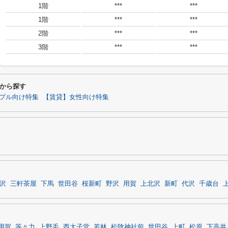
1階
***
***
1階
***
***
2階
***
***
3階
***
***
から探す
プル向け特集
【賃貸】女性向け特集
沢
三軒茶屋
下馬
世田谷
桜新町
野沢
用賀
上北沢
新町
代沢
千歳台
用賀
等々力
上野毛
西太子堂
若林
松陰神社前
世田谷
上町
松原
下高井