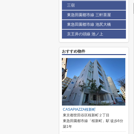
三宿
東急田園都市線 三軒茶屋
東急田園都市線 池尻大橋
京王井の頭線 池ノ上
おすすめ物件
CASAPIAZZA桜新町
東京都世田谷区桜新町２丁目
東急田園都市線「桜新町」駅 徒歩6分
築1年