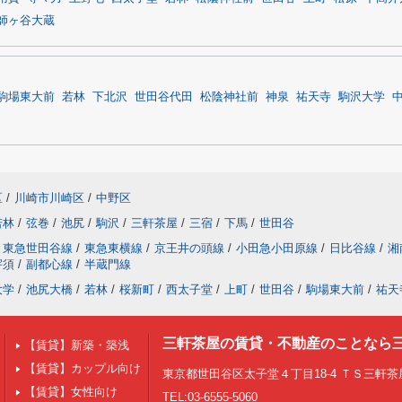
師ヶ谷大蔵
駒場東大前
若林
下北沢
世田谷代田
松陰神社前
神泉
祐天寺
駒沢大学
区
/
川崎市川崎区
/
中野区
若林
/
弦巻
/
池尻
/
駒沢
/
三軒茶屋
/
三宿
/
下馬
/
世田谷
東急世田谷線
/
東急東横線
/
京王井の頭線
/
小田急小田原線
/
日比谷線
/
湘
宇須
/
副都心線
/
半蔵門線
大学
/
池尻大橋
/
若林
/
桜新町
/
西太子堂
/
上町
/
世田谷
/
駒場東大前
/
祐天
三軒茶屋の賃貸・不動産のことなら
【賃貸】新築・築浅
【賃貸】カップル向け
東京都世田谷区太子堂４丁目18-4 ＴＳ三軒茶屋
【賃貸】女性向け
TEL:03-6555-5060