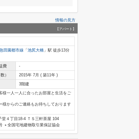
情報の見方
【アパート】
急田園都市線
「
池尻大橋
」駅 徒歩13分
益費
-
年数）
2015年 7月 ( 築11年 )
3階建
客様一人一人に合ったお部屋と生活をご
ー様からのご連絡もお待ちしております
４丁目18-4 ＴＳ三軒茶屋 104
号
全国宅地建物取引業保証協会