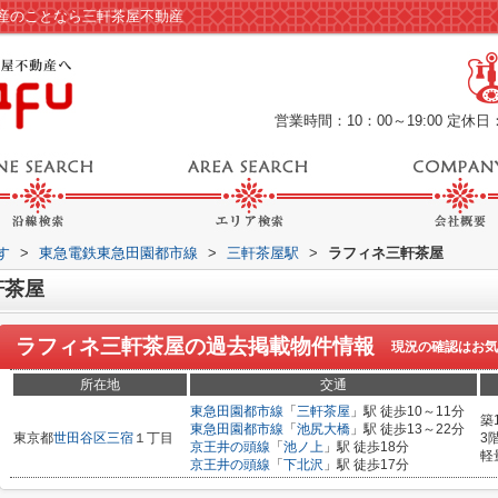
産のことなら三軒茶屋不動産
営業時間：10：00～19:00
定休日
す
>
東急電鉄東急田園都市線
>
三軒茶屋駅
>
ラフィネ三軒茶屋
軒茶屋
ラフィネ三軒茶屋
の過去掲載物件情報
現況の確認はお気
所在地
交通
東急田園都市線
「
三軒茶屋
」駅 徒歩10～11分
築
東急田園都市線
「
池尻大橋
」駅 徒歩13～22分
東京都
世田谷区
三宿
１丁目
3
京王井の頭線
「
池ノ上
」駅 徒歩18分
軽
京王井の頭線
「
下北沢
」駅 徒歩17分