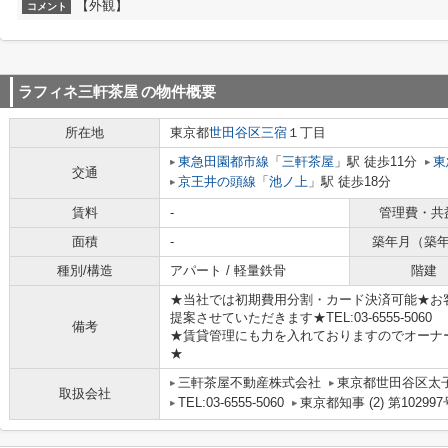
【外観】
コメント
ラフィネ三軒茶屋
の物件概要
所在地
東京都
世田谷区
三宿
１丁目
東急田園都市線
「
三軒茶屋
」駅 徒歩11分
東
交通
京王井の頭線
「
池ノ上
」駅 徒歩18分
賃料
-
管理費・共
面積
-
築年月（築
種別/構造
アパート / 軽量鉄骨
階建
★当社では初期費用分割・カード決済可能★お
提案させていただきます★TEL:03-6555-5060
備考
★賃貸管理にも力を入れておりますのでオーナ
★
三軒茶屋不動産株式会社
東京都世田谷区太子堂
取扱会社
TEL:03-6555-5060
東京都知事 (2) 第102997