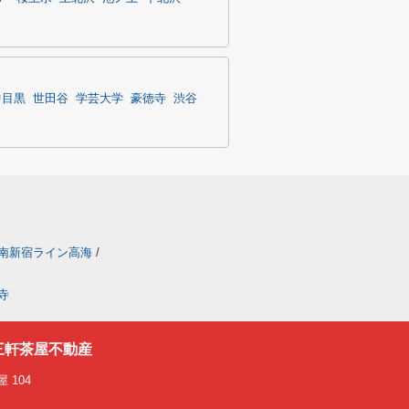
中目黒
世田谷
学芸大学
豪徳寺
渋谷
南新宿ライン高海
/
寺
三軒茶屋不動産
 104