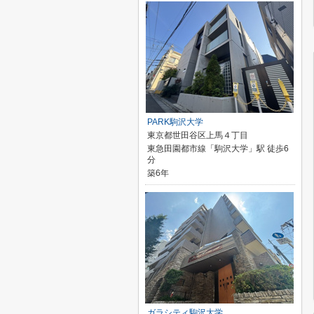
PARK駒沢大学
東京都世田谷区上馬４丁目
東急田園都市線「駒沢大学」駅 徒歩6
分
築6年
ガラシティ駒沢大学