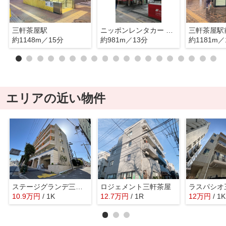
三軒茶屋駅
ニッポンレンタカー 三軒茶屋駅前 営業所
三軒茶屋駅
約1148m／15分
約981m／13分
約1181m／
エリアの近い物件
ステージグランデ三軒茶屋アジールコート
ロジェメント三軒茶屋
ラスパシオ
10.9
万
円
/ 1K
12.7
万
円
/ 1R
12
万
円
/ 1K