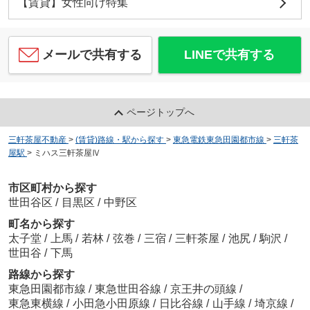
【賃貸】女性向け特集
メールで共有する
LINEで共有する
ページトップへ
三軒茶屋不動産
>
(賃貸)路線・駅から探す
>
東急電鉄東急田園都市線
>
三軒茶
屋駅
>
ミハス三軒茶屋Ⅳ
市区町村から探す
世田谷区
/
目黒区
/
中野区
町名から探す
太子堂
/
上馬
/
若林
/
弦巻
/
三宿
/
三軒茶屋
/
池尻
/
駒沢
/
世田谷
/
下馬
路線から探す
東急田園都市線
/
東急世田谷線
/
京王井の頭線
/
東急東横線
/
小田急小田原線
/
日比谷線
/
山手線
/
埼京線
/