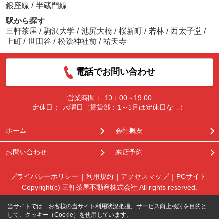
銀座線
/
半蔵門線
駅から探す
三軒茶屋
/
駒沢大学
/
池尻大橋
/
桜新町
/
若林
/
西太子堂
/
上町
/
世田谷
/
松陰神社前
/
祐天寺
電話でお問い合わせ
営業時間：
10：00～19:00
定休日：
水曜日（賃貸部：1～3月は定休日なし）
ホーム
会社概要
お問い合わせ
来店予約
プライバシーポリシー
利用規約
アクセスマップ
PCサイト
Copyright(c) 三軒茶屋不動産株式会社 All rights reserved.
当サイトでは、お客様の当サイト利用状況把握、サービス向上検討を目的と
して、クッキー（Cookie）を使用しています。