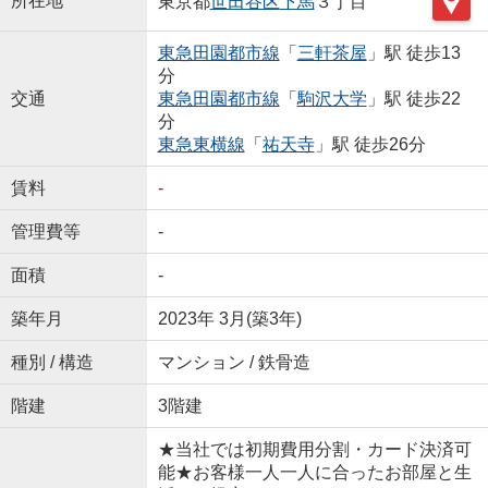
所在地
東京都
世田谷区
下馬
３丁目
東急田園都市線
「
三軒茶屋
」駅 徒歩13
分
交通
東急田園都市線
「
駒沢大学
」駅 徒歩22
分
東急東横線
「
祐天寺
」駅 徒歩26分
賃料
-
管理費等
-
面積
-
築年月
2023年 3月(築3年)
種別 / 構造
マンション / 鉄骨造
階建
3階建
★当社では初期費用分割・カード決済可
能★お客様一人一人に合ったお部屋と生