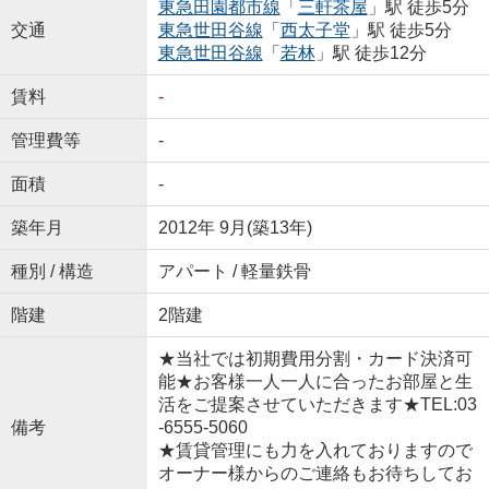
東急田園都市線
「
三軒茶屋
」駅 徒歩5分
交通
東急世田谷線
「
西太子堂
」駅 徒歩5分
東急世田谷線
「
若林
」駅 徒歩12分
賃料
-
管理費等
-
面積
-
築年月
2012年 9月(築13年)
種別 / 構造
アパート / 軽量鉄骨
階建
2階建
★当社では初期費用分割・カード決済可
能★お客様一人一人に合ったお部屋と生
活をご提案させていただきます★TEL:03
備考
-6555-5060
★賃貸管理にも力を入れておりますので
オーナー様からのご連絡もお待ちしてお