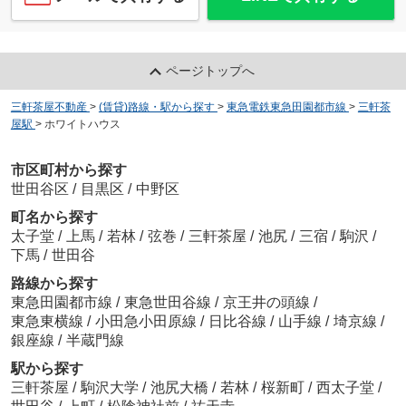
ページトップへ
三軒茶屋不動産
>
(賃貸)路線・駅から探す
>
東急電鉄東急田園都市線
>
三軒茶
屋駅
>
ホワイトハウス
市区町村から探す
世田谷区
/
目黒区
/
中野区
町名から探す
太子堂
/
上馬
/
若林
/
弦巻
/
三軒茶屋
/
池尻
/
三宿
/
駒沢
/
下馬
/
世田谷
路線から探す
東急田園都市線
/
東急世田谷線
/
京王井の頭線
/
東急東横線
/
小田急小田原線
/
日比谷線
/
山手線
/
埼京線
/
銀座線
/
半蔵門線
駅から探す
三軒茶屋
/
駒沢大学
/
池尻大橋
/
若林
/
桜新町
/
西太子堂
/