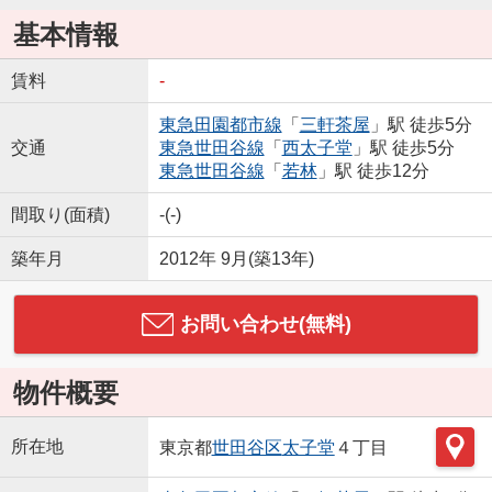
基本情報
賃料
-
東急田園都市線
「
三軒茶屋
」駅 徒歩5分
交通
東急世田谷線
「
西太子堂
」駅 徒歩5分
東急世田谷線
「
若林
」駅 徒歩12分
間取り(面積)
-(-)
築年月
2012年 9月(築13年)
お問い合わせ(無料)
物件概要
所在地
東京都
世田谷区
太子堂
４丁目