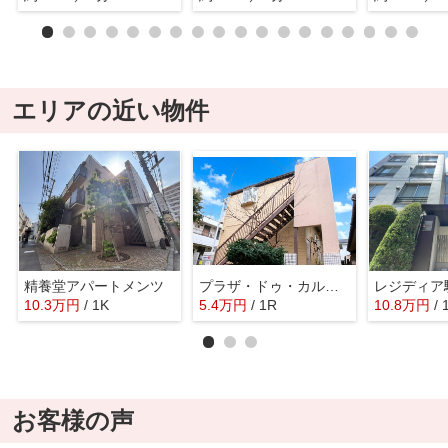
エリアの近い物件
精養堂アパートメンツ
プラザ・ドゥ・カルロス
レジディア
10.3
万
円
/ 1K
5.4
万
円
/ 1R
10.8
万
円
/ 
お客様の声