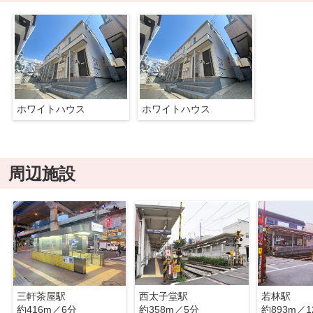
ホワイトハウス
ホワイトハウス
周辺施設
三軒茶屋駅
西太子堂駅
若林駅
約416m／6分
約358m／5分
約893m／1