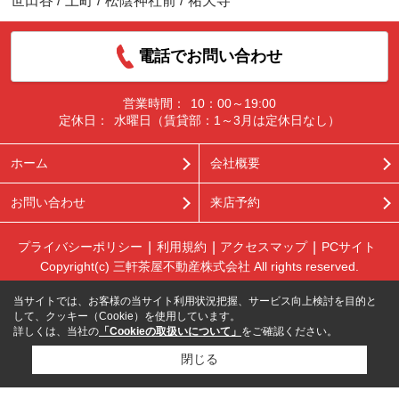
世田谷
/
上町
/
松陰神社前
/
祐天寺
電話でお問い合わせ
営業時間：
10：00～19:00
定休日：
水曜日（賃貸部：1～3月は定休日なし）
ホーム
会社概要
お問い合わせ
来店予約
プライバシーポリシー
利用規約
アクセスマップ
PCサイト
Copyright(c) 三軒茶屋不動産株式会社 All rights reserved.
当サイトでは、お客様の当サイト利用状況把握、サービス向上検討を目的と
して、クッキー（Cookie）を使用しています。
詳しくは、当社の
「Cookieの取扱いについて」
をご確認ください。
閉じる