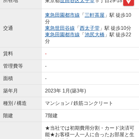
所在地
東京都
世田谷区
太子堂
５丁目29-18
東急田園都市線
「
三軒茶屋
」駅 徒歩10
分
交通
東急世田谷線
「
西太子堂
」駅 徒歩10分
東急田園都市線
「
池尻大橋
」駅 徒歩22
分
賃料
-
管理費等
-
面積
-
築年月
2023年 1月(築3年)
種別 / 構造
マンション / 鉄筋コンクリート
階建
7階建
★当社では初期費用分割・カード決済可
能★お客様一人一人に合ったお部屋と生