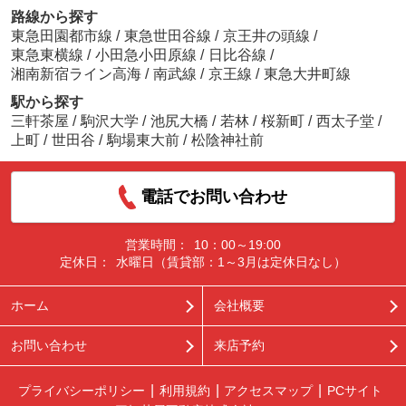
路線から探す
東急田園都市線
/
東急世田谷線
/
京王井の頭線
/
東急東横線
/
小田急小田原線
/
日比谷線
/
湘南新宿ライン高海
/
南武線
/
京王線
/
東急大井町線
駅から探す
三軒茶屋
/
駒沢大学
/
池尻大橋
/
若林
/
桜新町
/
西太子堂
/
上町
/
世田谷
/
駒場東大前
/
松陰神社前
電話でお問い合わせ
営業時間：
10：00～19:00
定休日：
水曜日（賃貸部：1～3月は定休日なし）
ホーム
会社概要
お問い合わせ
来店予約
プライバシーポリシー
利用規約
アクセスマップ
PCサイト