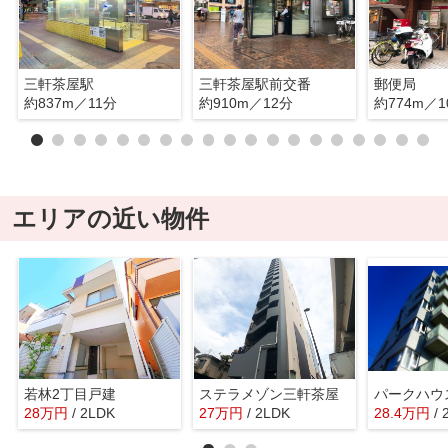
三軒茶屋駅
三軒茶屋駅前交番
郵便局
約837m／11分
約910m／12分
約774m／1
エリアの近い物件
若林2丁目戸建
ステラメゾン三軒茶屋
28
万
円
/ 2LDK
27
万
円
/ 2LDK
28.4
万
円
/