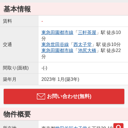
基本情報
賃料
-
東急田園都市線
「
三軒茶屋
」駅 徒歩10
分
交通
東急世田谷線
「
西太子堂
」駅 徒歩10分
東急田園都市線
「
池尻大橋
」駅 徒歩22
分
間取り(面積)
-(-)
築年月
2023年 1月(築3年)
お問い合わせ(無料)
物件概要