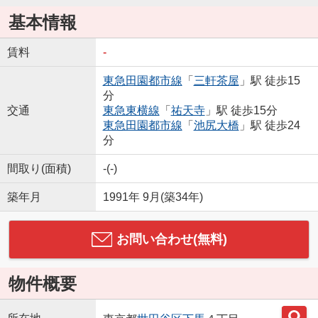
基本情報
賃料
-
東急田園都市線
「
三軒茶屋
」駅 徒歩15
分
交通
東急東横線
「
祐天寺
」駅 徒歩15分
東急田園都市線
「
池尻大橋
」駅 徒歩24
分
間取り(面積)
-(-)
築年月
1991年 9月(築34年)
お問い合わせ(無料)
物件概要