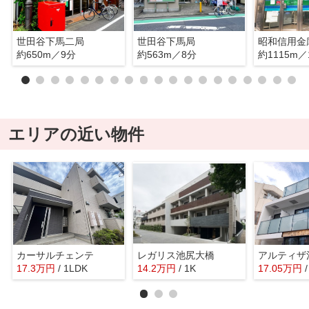
世田谷下馬二局
世田谷下馬局
昭和信用金
約650m／9分
約563m／8分
約1115m／
エリアの近い物件
カーサルチェンテ
レガリス池尻大橋
アルティザ
17.3
万
円
/ 1LDK
14.2
万
円
/ 1K
17.05
万
円