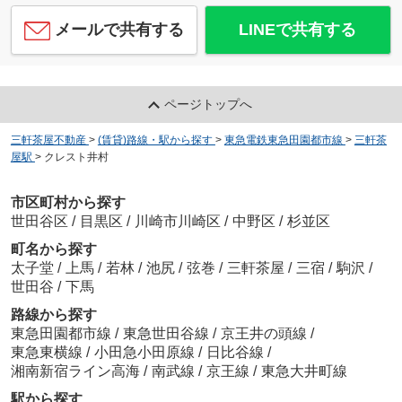
メールで共有する
LINEで共有する
ページトップへ
三軒茶屋不動産
>
(賃貸)路線・駅から探す
>
東急電鉄東急田園都市線
>
三軒茶
屋駅
>
クレスト井村
市区町村から探す
世田谷区
/
目黒区
/
川崎市川崎区
/
中野区
/
杉並区
町名から探す
太子堂
/
上馬
/
若林
/
池尻
/
弦巻
/
三軒茶屋
/
三宿
/
駒沢
/
世田谷
/
下馬
路線から探す
東急田園都市線
/
東急世田谷線
/
京王井の頭線
/
東急東横線
/
小田急小田原線
/
日比谷線
/
湘南新宿ライン高海
/
南武線
/
京王線
/
東急大井町線
駅から探す