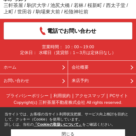
三軒茶屋
/
駒沢大学
/
池尻大橋
/
若林
/
桜新町
/
西太子堂
/
上町
/
世田谷
/
駒場東大前
/
松陰神社前
電話でお問い合わせ
営業時間：
10：00～19:00
定休日：
水曜日（賃貸部：1～3月は定休日なし）
ホーム
会社概要
お問い合わせ
来店予約
プライバシーポリシー
利用規約
アクセスマップ
PCサイト
Copyright(c) 三軒茶屋不動産株式会社 All rights reserved.
当サイトでは、お客様の当サイト利用状況把握、サービス向上検討を目的と
して、クッキー（Cookie）を使用しています。
詳しくは、当社の
「Cookieの取扱いについて」
をご確認ください。
閉じる