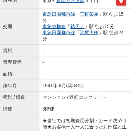
所在地
東京都
世田谷区
下馬
４丁目
東急田園都市線
「
三軒茶屋
」駅 徒歩15
分
交通
東急東横線
「
祐天寺
」駅 徒歩15分
東急田園都市線
「
池尻大橋
」駅 徒歩24
分
賃料
-
管理費等
-
面積
-
築年月
1991年 9月(築34年)
種別 / 構造
マンション / 鉄筋コンクリート
階建
3階建
★当社では初期費用分割・カード決済可
能★お客様一人一人に合ったお部屋と生