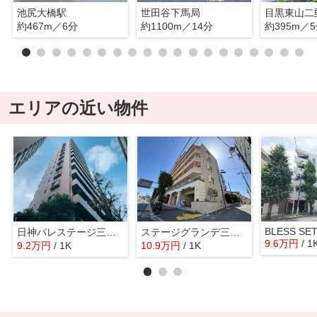
池尻大橋駅
世田谷下馬局
目黒東山二
約467m／6分
約1100m／14分
約395m／
エリアの近い物件
BLESS SE
日神パレステージ三軒茶屋第２
ステージグランデ三軒茶屋アジールコート
9.6
万
円
/ 1
9.2
万
円
/ 1K
10.9
万
円
/ 1K