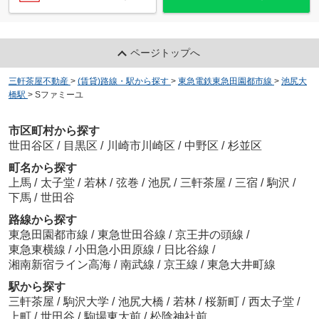
ページトップへ
三軒茶屋不動産
>
(賃貸)路線・駅から探す
>
東急電鉄東急田園都市線
>
池尻大
橋駅
>
Sファミーユ
市区町村から探す
世田谷区
/
目黒区
/
川崎市川崎区
/
中野区
/
杉並区
町名から探す
上馬
/
太子堂
/
若林
/
弦巻
/
池尻
/
三軒茶屋
/
三宿
/
駒沢
/
下馬
/
世田谷
路線から探す
東急田園都市線
/
東急世田谷線
/
京王井の頭線
/
東急東横線
/
小田急小田原線
/
日比谷線
/
湘南新宿ライン高海
/
南武線
/
京王線
/
東急大井町線
駅から探す
三軒茶屋
/
駒沢大学
/
池尻大橋
/
若林
/
桜新町
/
西太子堂
/
上町
/
世田谷
/
駒場東大前
/
松陰神社前