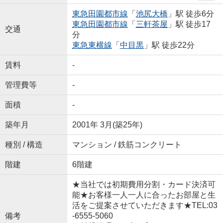
東急田園都市線
「
池尻大橋
」駅 徒歩6分
東急田園都市線
「
三軒茶屋
」駅 徒歩17
交通
分
東急東横線
「
中目黒
」駅 徒歩22分
賃料
-
管理費等
-
面積
-
築年月
2001年 3月(築25年)
種別 / 構造
マンション / 鉄筋コンクリート
階建
6階建
★当社では初期費用分割・カード決済可
能★お客様一人一人に合ったお部屋と生
活をご提案させていただきます★TEL:03
備考
-6555-5060