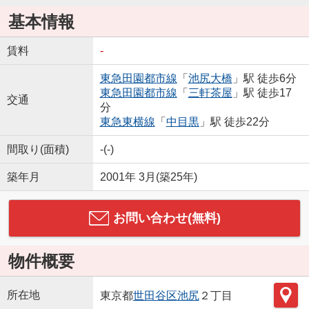
基本情報
賃料
-
東急田園都市線
「
池尻大橋
」駅 徒歩6分
東急田園都市線
「
三軒茶屋
」駅 徒歩17
交通
分
東急東横線
「
中目黒
」駅 徒歩22分
間取り(面積)
-(-)
築年月
2001年 3月(築25年)
お問い合わせ(無料)
物件概要
所在地
東京都
世田谷区
池尻
２丁目