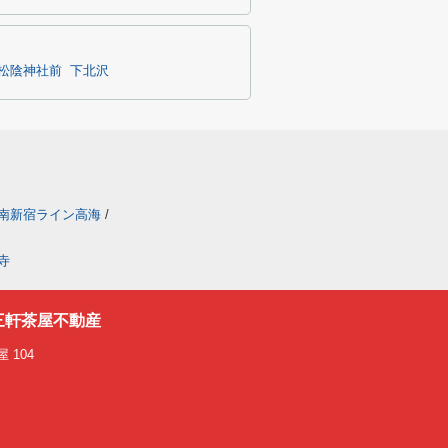
松陰神社前
下北沢
南新宿ライン高海
/
寺
三軒茶屋不動産
 104