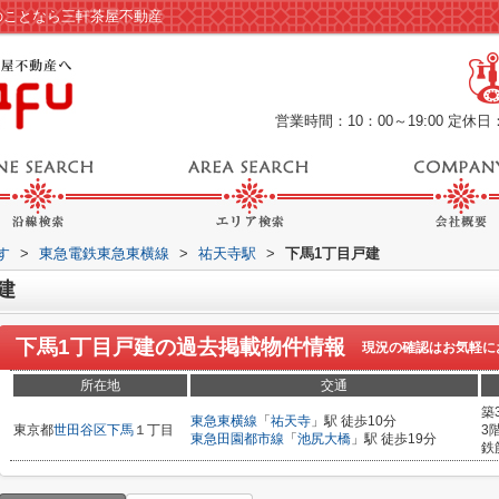
のことなら三軒茶屋不動産
営業時間：10：00～19:00
定休日
す
>
東急電鉄東急東横線
>
祐天寺駅
>
下馬1丁目戸建
建
下馬1丁目戸建
の過去掲載物件情報
現況の確認はお気軽に
所在地
交通
築
東急東横線
「
祐天寺
」駅 徒歩10分
東京都
世田谷区
下馬
１丁目
3
東急田園都市線
「
池尻大橋
」駅 徒歩19分
鉄