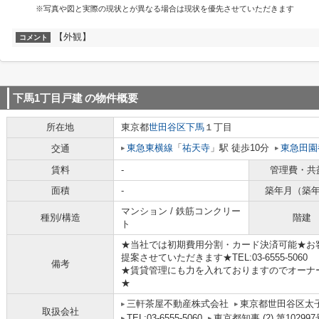
※写真や図と実際の現状とが異なる場合は現状を優先させていただきます
【外観】
コメント
下馬1丁目戸建
の物件概要
所在地
東京都
世田谷区
下馬
１丁目
東急東横線
「
祐天寺
」駅 徒歩10分
東急田園
交通
賃料
-
管理費・共
面積
-
築年月（築
マンション / 鉄筋コンクリー
種別/構造
階建
ト
★当社では初期費用分割・カード決済可能★お
提案させていただきます★TEL:03-6555-5060
備考
★賃貸管理にも力を入れておりますのでオーナ
★
三軒茶屋不動産株式会社
東京都世田谷区太子堂
取扱会社
TEL:03-6555-5060
東京都知事 (2) 第102997