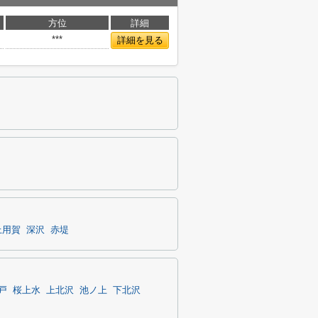
方位
詳細
***
詳細を見る
上用賀
深沢
赤堤
戸
桜上水
上北沢
池ノ上
下北沢