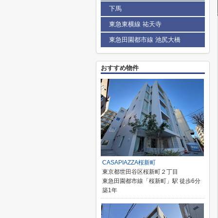
下馬
東急東横線 祐天寺
東急田園都市線 池尻大橋
おすすめ物件
CASAPIAZZA桜新町
東京都世田谷区桜新町２丁目
東急田園都市線「桜新町」駅 徒歩6分
築1年