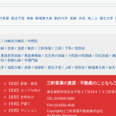
軒茶屋
西太子堂
神泉
駒場東大前
駒沢大学
若林
渋谷
池ノ上
都立大学
区
/
川崎市川崎区
/
中野区
若林
/
弦巻
/
池尻
/
駒沢
/
三軒茶屋
/
三宿
/
下馬
/
世田谷
東急世田谷線
/
東急東横線
/
京王井の頭線
/
小田急小田原線
/
日比谷線
/
湘
宇須
/
副都心線
/
半蔵門線
大学
/
池尻大橋
/
若林
/
桜新町
/
西太子堂
/
上町
/
世田谷
/
駒場東大前
/
祐天
三軒茶屋の賃貸・不動産のことなら
【賃貸】新築・築浅
【賃貸】カップル向け
東京都世田谷区太子堂４丁目18-4 ＴＳ三軒茶屋
【賃貸】女性向け
TEL:03-6555-5060
【売買】戸建て
FAX:03-6555-4546
【売買】マンション
Copyright(c) 三軒茶屋不動産株式会社
All Rights Reserved.