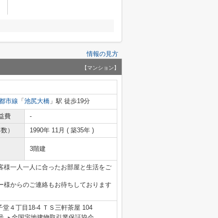
情報の見方
【マンション】
都市線
「
池尻大橋
」駅 徒歩19分
益費
-
年数）
1990年 11月 ( 築35年 )
3階建
客様一人一人に合ったお部屋と生活をご
ー様からのご連絡もお待ちしております
４丁目18-4 ＴＳ三軒茶屋 104
号
全国宅地建物取引業保証協会