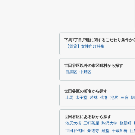
下馬1丁目戸建に関するこだわり条件か
【賃貸】女性向け特集
世田谷区以外の市区町村から探す
目黒区
中野区
世田谷区の町名から探す
上馬
太子堂
若林
弦巻
池尻
三宿
駒
世田谷区にある駅から探す
池尻大橋
三軒茶屋
駒沢大学
桜新町
世田谷代田
豪徳寺
経堂
千歳船橋
祖