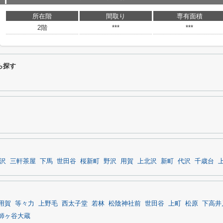
所在階
間取り
専有面積
2階
***
***
ら探す
沢
三軒茶屋
下馬
世田谷
桜新町
野沢
用賀
上北沢
新町
代沢
千歳台
用賀
等々力
上野毛
西太子堂
若林
松陰神社前
世田谷
上町
松原
下高井
師ヶ谷大蔵