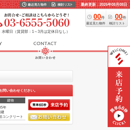
最終更新：2026年08月08日
00
00
件
件
最近見た物件
検討リスト
：水曜日（賃貸部：1～3月は定休日なし）
お問い合わせください。
建物
35年
階建
筋コンクリート