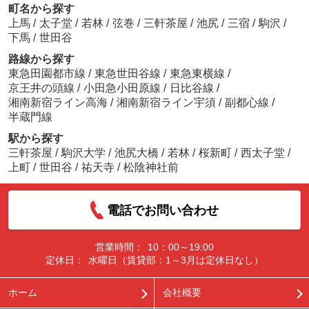
町名から探す
上馬
/
太子堂
/
若林
/
弦巻
/
三軒茶屋
/
池尻
/
三宿
/
駒沢
/
下馬
/
世田谷
路線から探す
東急田園都市線
/
東急世田谷線
/
東急東横線
/
京王井の頭線
/
小田急小田原線
/
日比谷線
/
湘南新宿ライン高海
/
湘南新宿ライン宇須
/
副都心線
/
半蔵門線
駅から探す
三軒茶屋
/
駒沢大学
/
池尻大橋
/
若林
/
桜新町
/
西太子堂
/
上町
/
世田谷
/
祐天寺
/
松陰神社前
電話でお問い合わせ
営業時間：
10：00～19:00
定休日：
水曜日（賃貸部：1～3月は定休日なし）
ホーム
会社概要