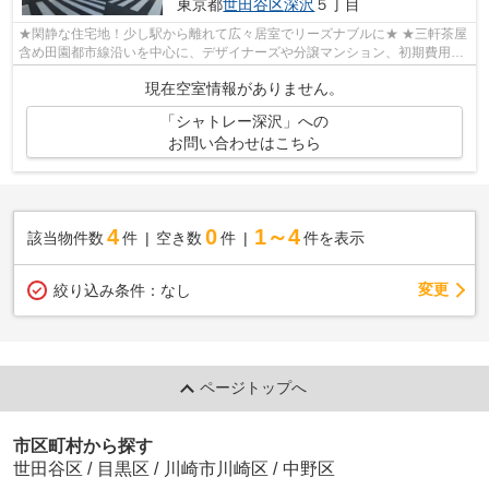
東京都
世田谷区
深沢
５丁目
★閑静な住宅地！少し駅から離れて広々居室でリーズナブルに★ ★三軒茶屋
含め田園都市線沿いを中心に、デザイナーズや分譲マンション、初期費用を
抑えた部屋探しはぜひ当社にお任せくだ...
現在空室情報がありません。
「シャトレー深沢」への
お問い合わせはこちら
4
0
1～4
該当物件数
件
空き数
件
件を表示
変更
絞り込み条件：
なし
ページトップへ
市区町村から探す
世田谷区
/
目黒区
/
川崎市川崎区
/
中野区