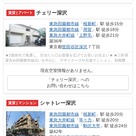
チェリー深沢
賃貸 | アパート
東急田園都市線
「
桜新町
」駅 徒歩15分
東急田園都市線
「
用賀
」駅 徒歩18分
東急大井町線
「
上野毛
」駅 徒歩21分
築36年
東京都
世田谷区
深沢
７丁目
★2面採光で風通し、日当たり◎お部屋を広げてお安いお住まい★ ★三軒茶
屋含め田園都市線沿いを中心に、デザイナーズや分譲マンション、初期費用
を抑えた部屋探しはぜひ当社にお任せくだ...
現在空室情報がありません。
「チェリー深沢」への
お問い合わせはこちら
シャトレー深沢
賃貸 | マンション
東急田園都市線
「
桜新町
」駅 徒歩20分
東急大井町線
「
等々力
」駅 徒歩20分
東急田園都市線
「
駒沢大学
」駅 徒歩24分
築42年