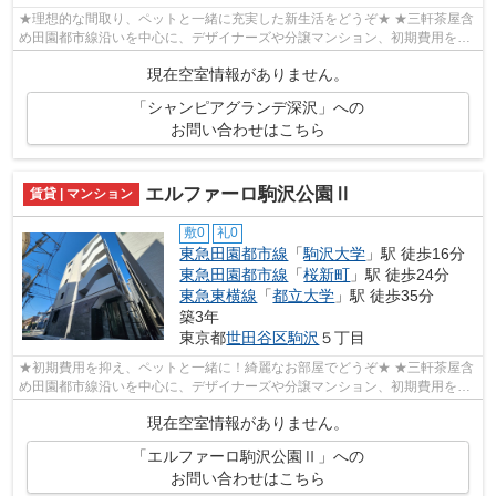
★理想的な間取り、ペットと一緒に充実した新生活をどうぞ★ ★三軒茶屋含
め田園都市線沿いを中心に、デザイナーズや分譲マンション、初期費用を抑
えた部屋探しはぜひ当社にお任せくださ...
現在空室情報がありません。
「シャンピアグランデ深沢」への
お問い合わせはこちら
エルファーロ駒沢公園Ⅱ
賃貸 | マンション
敷0
礼0
東急田園都市線
「
駒沢大学
」駅 徒歩16分
東急田園都市線
「
桜新町
」駅 徒歩24分
東急東横線
「
都立大学
」駅 徒歩35分
築3年
東京都
世田谷区
駒沢
５丁目
★初期費用を抑え、ペットと一緒に！綺麗なお部屋でどうぞ★ ★三軒茶屋含
め田園都市線沿いを中心に、デザイナーズや分譲マンション、初期費用を抑
えた部屋探しはぜひ当社にお任せくださ...
現在空室情報がありません。
「エルファーロ駒沢公園Ⅱ」への
お問い合わせはこちら