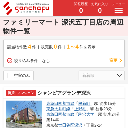
閲覧履歴
お気に入り
メニュー
0
0
ファミリーマート 深沢五丁目店の周辺
物件一覧
4
0
1～4
該当物件数
件
販売数
件
件を表示
変更
絞り込み条件：
なし
空室のみ
シャンピアグランデ深沢
賃貸 | マンション
東急田園都市線
「
桜新町
」駅 徒歩15分
東急大井町線
「
上野毛
」駅 徒歩23分
東急田園都市線
「
駒沢大学
」駅 徒歩24分
築14年
東京都
世田谷区
深沢
７丁目2-14