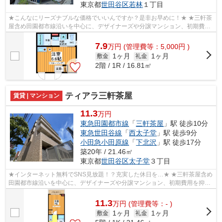
東京都
世田谷区
若林
１丁目
★こんなにリーズナブルな価格でいいんですか？是非お早めに！★ ★三軒茶
屋含め田園都市線沿いを中心に、デザイナーズや分譲マンション、初期費用
を抑えた部屋探しはぜひ当社にお任せく...
7.9
万
円
(管理費等：5,000円 )
1ヶ月
1ヶ月
敷金
礼金
2階 / 1R / 16.81㎡
ティアラ三軒茶屋
賃貸 | マンション
11.3
万円
東急田園都市線
「
三軒茶屋
」駅 徒歩10分
東急世田谷線
「
西太子堂
」駅 徒歩9分
小田急小田原線
「
下北沢
」駅 徒歩17分
築20年 / 21.46㎡
東京都
世田谷区
太子堂
３丁目
★インターネット無料でSNS見放題！？充実した休日を…★ ★三軒茶屋含め
田園都市線沿いを中心に、デザイナーズや分譲マンション、初期費用を抑え
た部屋探しはぜひ当社にお任せください♪よ...
11.3
万
円
(管理費等：- )
1ヶ月
1ヶ月
敷金
礼金