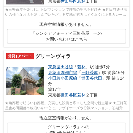
東京都
世田谷区
若林
１丁目
★三軒茶屋を楽しむ…分譲マンションで理想の生活をぜひ★ ★世田谷通り沿
いの様々なお店を楽しんでいただける立地が魅力…すぐ近くにあるカレー屋
さんはとても有名なところなんですよ♪もち...
現在空室情報がありません。
「シンシアフォーディ三軒茶屋」への
お問い合わせはこちら
グリーンヴィラ
賃貸 | アパート
東急世田谷線
「
若林
」駅 徒歩7分
東急田園都市線
「
三軒茶屋
」駅 徒歩16分
小田急小田原線
「
世田谷代田
」駅 徒歩14
分
築17年
東京都
世田谷区
若林
２丁目
★角部屋で明るいお部屋。充実した設備と広々した空間で新生活★ ★三軒茶
屋含め田園都市線沿いを中心に、デザイナーズや分譲マンション、初期費用
を抑えた部屋探しはぜひ当社にお任せく...
現在空室情報がありません。
「グリーンヴィラ」への
お問い合わせはこちら