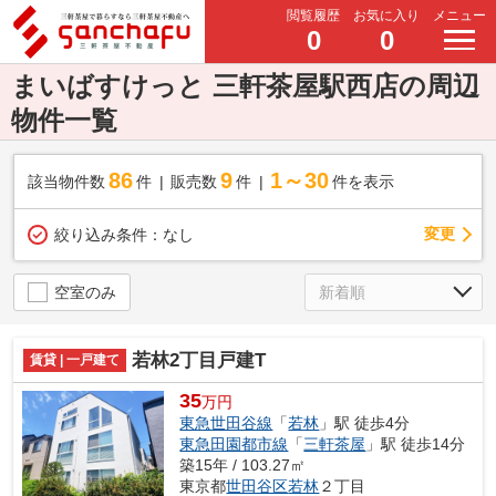
閲覧履歴
お気に入り
メニュー
0
0
まいばすけっと 三軒茶屋駅西店の周辺
物件一覧
86
9
1～30
該当物件数
件
販売数
件
件を表示
変更
絞り込み条件：
なし
空室のみ
若林2丁目戸建T
賃貸 | 一戸建て
35
万円
東急世田谷線
「
若林
」駅 徒歩4分
東急田園都市線
「
三軒茶屋
」駅 徒歩14分
築15年 / 103.27㎡
東京都
世田谷区
若林
２丁目