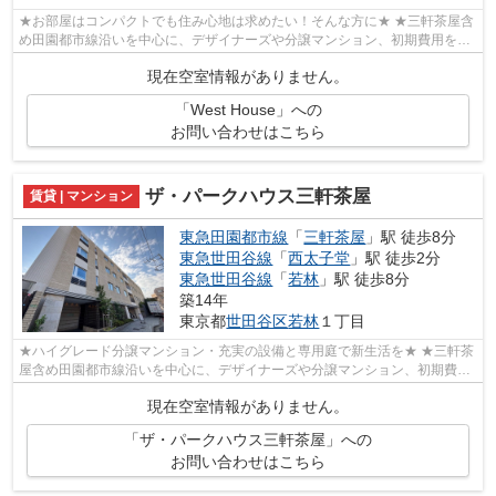
★お部屋はコンパクトでも住み心地は求めたい！そんな方に★ ★三軒茶屋含
め田園都市線沿いを中心に、デザイナーズや分譲マンション、初期費用を抑
えた部屋探しはぜひ当社にお任せくださ...
現在空室情報がありません。
「West House」への
お問い合わせはこちら
ザ・パークハウス三軒茶屋
賃貸 | マンション
東急田園都市線
「
三軒茶屋
」駅 徒歩8分
東急世田谷線
「
西太子堂
」駅 徒歩2分
東急世田谷線
「
若林
」駅 徒歩8分
築14年
東京都
世田谷区
若林
１丁目
★ハイグレード分譲マンション・充実の設備と専用庭で新生活を★ ★三軒茶
屋含め田園都市線沿いを中心に、デザイナーズや分譲マンション、初期費用
を抑えた部屋探しはぜひ当社にお任せく...
現在空室情報がありません。
「ザ・パークハウス三軒茶屋」への
お問い合わせはこちら