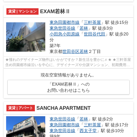
EXAM若林Ⅱ
賃貸 | マンション
東急田園都市線
「
三軒茶屋
」駅 徒歩15分
東急世田谷線
「
若林
」駅 徒歩3分
小田急小田原線
「
世田谷代田
」駅 徒歩20
分
築7年
東京都
世田谷区
若林
２丁目
★憧れのデザイナーズ物件はいかがですか？新生活を豊かに♬★ ★三軒茶屋
含め田園都市線沿いを中心に、デザイナーズや分譲マンション、初期費用を
抑えた部屋探しはぜひ当社にお任せくださ...
現在空室情報がありません。
「EXAM若林Ⅱ」への
お問い合わせはこちら
SANCHA APARTMENT
賃貸 | アパート
東急世田谷線
「
若林
」駅 徒歩2分
東急田園都市線
「
三軒茶屋
」駅 徒歩17分
東急世田谷線
「
西太子堂
」駅 徒歩10分
築9年