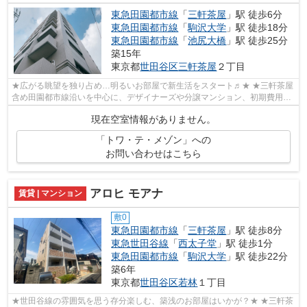
東急田園都市線
「
三軒茶屋
」駅 徒歩6分
東急田園都市線
「
駒沢大学
」駅 徒歩18分
東急田園都市線
「
池尻大橋
」駅 徒歩25分
築15年
東京都
世田谷区
三軒茶屋
２丁目
★広がる眺望を独り占め…明るいお部屋で新生活をスタート♬★ ★三軒茶屋
含め田園都市線沿いを中心に、デザイナーズや分譲マンション、初期費用を
抑えた部屋探しはぜひ当社にお任せくださ...
現在空室情報がありません。
「トワ・テ・メゾン」への
お問い合わせはこちら
アロヒ モアナ
賃貸 | マンション
敷0
東急田園都市線
「
三軒茶屋
」駅 徒歩8分
東急世田谷線
「
西太子堂
」駅 徒歩1分
東急田園都市線
「
駒沢大学
」駅 徒歩22分
築6年
東京都
世田谷区
若林
１丁目
★世田谷線の雰囲気を思う存分楽しむ、築浅のお部屋はいかが？★ ★三軒茶