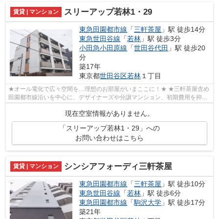
スリーアップ若林1・29
賃貸 | マンション
東急田園都市線
「
三軒茶屋
」駅 徒歩14分
東急世田谷線
「
若林
」駅 徒歩3分
小田急小田原線
「
世田谷代田
」駅 徒歩20
分
築17年
東京都
世田谷区
若林
１丁目
★オール電化で広々空間を…理想のお部屋がいまここに！★ ★三軒茶屋含め
田園都市線沿いを中心に、デザイナーズや分譲マンション、初期費用を抑え
た部屋探しはぜひ当社にお任せください♪...
現在空室情報がありません。
「スリーアップ若林1・29」への
お問い合わせはこちら
シンシアフォーディ三軒茶屋
賃貸 | マンション
東急田園都市線
「
三軒茶屋
」駅 徒歩10分
東急世田谷線
「
若林
」駅 徒歩6分
東急田園都市線
「
駒沢大学
」駅 徒歩17分
築21年