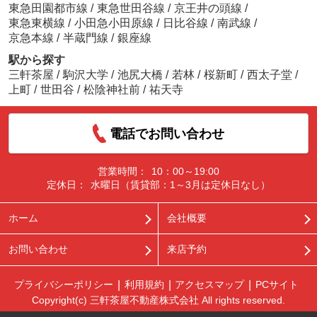
東急田園都市線
/
東急世田谷線
/
京王井の頭線
/
東急東横線
/
小田急小田原線
/
日比谷線
/
南武線
/
京急本線
/
半蔵門線
/
銀座線
駅から探す
三軒茶屋
/
駒沢大学
/
池尻大橋
/
若林
/
桜新町
/
西太子堂
/
上町
/
世田谷
/
松陰神社前
/
祐天寺
電話でお問い合わせ
営業時間：
10：00～19:00
定休日：
水曜日（賃貸部：1～3月は定休日なし）
ホーム
会社概要
お問い合わせ
来店予約
プライバシーポリシー
利用規約
アクセスマップ
PCサイト
Copyright(c) 三軒茶屋不動産株式会社 All rights reserved.