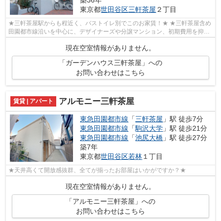
築36年
東京都
世田谷区
三軒茶屋
２丁目
★三軒茶屋駅からも程近く、バストイレ別でこのお家賃！★ ★三軒茶屋含め
田園都市線沿いを中心に、デザイナーズや分譲マンション、初期費用を抑え
た部屋探しはぜひ当社にお任せください♪...
現在空室情報がありません。
「ガーデンハウス三軒茶屋」への
お問い合わせはこちら
アルモニー三軒茶屋
賃貸 | アパート
東急田園都市線
「
三軒茶屋
」駅 徒歩7分
東急田園都市線
「
駒沢大学
」駅 徒歩21分
東急田園都市線
「
池尻大橋
」駅 徒歩27分
築7年
東京都
世田谷区
若林
１丁目
★天井高くて開放感抜群、全てが揃ったお部屋はいかがですか？★
現在空室情報がありません。
「アルモニー三軒茶屋」への
お問い合わせはこちら