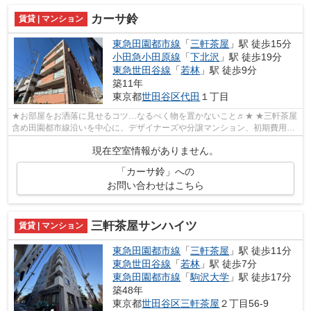
カーサ鈴
賃貸 | マンション
東急田園都市線
「
三軒茶屋
」駅 徒歩15分
小田急小田原線
「
下北沢
」駅 徒歩19分
東急世田谷線
「
若林
」駅 徒歩9分
築11年
東京都
世田谷区
代田
１丁目
★お部屋をお洒落に見せるコツ…なるべく物を置かないこと♬★ ★三軒茶屋
含め田園都市線沿いを中心に、デザイナーズや分譲マンション、初期費用を
抑えた部屋探しはぜひ当社にお任せくださ...
現在空室情報がありません。
「カーサ鈴」への
お問い合わせはこちら
三軒茶屋サンハイツ
賃貸 | マンション
東急田園都市線
「
三軒茶屋
」駅 徒歩11分
東急世田谷線
「
若林
」駅 徒歩7分
東急田園都市線
「
駒沢大学
」駅 徒歩17分
築48年
東京都
世田谷区
三軒茶屋
２丁目56-9