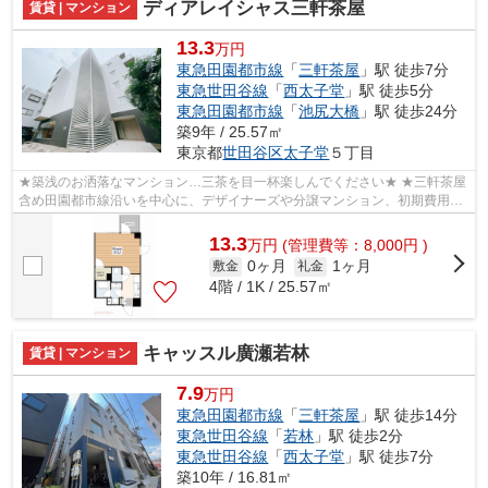
ディアレイシャス三軒茶屋
賃貸 | マンション
13.3
万円
東急田園都市線
「
三軒茶屋
」駅 徒歩7分
東急世田谷線
「
西太子堂
」駅 徒歩5分
東急田園都市線
「
池尻大橋
」駅 徒歩24分
築9年 / 25.57㎡
東京都
世田谷区
太子堂
５丁目
★築浅のお洒落なマンション…三茶を目一杯楽しんでください★ ★三軒茶屋
含め田園都市線沿いを中心に、デザイナーズや分譲マンション、初期費用を
抑えた部屋探しはぜひ当社にお任せくださ...
13.3
万
円
(管理費等：8,000円 )
0ヶ月
1ヶ月
敷金
礼金
4階 / 1K / 25.57㎡
キャッスル廣瀬若林
賃貸 | マンション
7.9
万円
東急田園都市線
「
三軒茶屋
」駅 徒歩14分
東急世田谷線
「
若林
」駅 徒歩2分
東急世田谷線
「
西太子堂
」駅 徒歩7分
築10年 / 16.81㎡