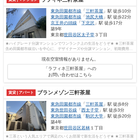
東急田園都市線
「
三軒茶屋
」駅 徒歩10分
東急田園都市線
「
池尻大橋
」駅 徒歩22分
京王井の頭線
「
下北沢
」駅 徒歩17分
築9年
東京都
世田谷区
太子堂
３丁目
★ハイグレード分譲マンションでワンランク上の生活をどうぞ★ ★三軒茶屋
含め田園都市線沿いを中心に、デザイナーズや分譲マンション、初期費用を
抑えた部屋探しはぜひ当社にお任せくだ...
現在空室情報がありません。
「ラフィネ三軒茶屋」への
お問い合わせはこちら
ブランメゾン三軒茶屋
賃貸 | アパート
東急田園都市線
「
三軒茶屋
」駅 徒歩8分
東急世田谷線
「
西太子堂
」駅 徒歩3分
東急田園都市線
「
駒沢大学
」駅 徒歩20分
築4年
東京都
世田谷区
若林
１丁目
★三茶という人気エリアで満足のいくお部屋で新生活をどうぞ★ ★三軒茶屋