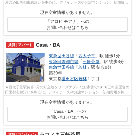
屋含め田園都市線沿いを中心に、デザイナーズや分譲マンション、初期費用
を抑えた部屋探しはぜひ当社にお任せく...
現在空室情報がありません。
「アロヒ モアナ」への
お問い合わせはこちら
Casa・BA
賃貸 | アパート
東急世田谷線
「
西太子堂
」駅 徒歩1分
東急田園都市線
「
三軒茶屋
」駅 徒歩8分
東急世田谷線
「
若林
」駅 徒歩9分
築39年
東京都
世田谷区
若林
１丁目
★西太子堂駅徒歩1分の好立地をリーズナブルなお家賃で♪★ ★三軒茶屋含め
田園都市線沿いを中心に、デザイナーズや分譲マンション、初期費用を抑え
た部屋探しはぜひ当社にお任せください♪...
現在空室情報がありません。
「Casa・BA」への
お問い合わせはこちら
ラフィネ三軒茶屋
賃貸 | マンション