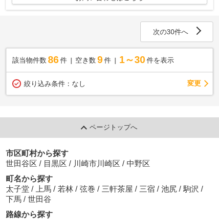
次の30件へ
86
9
1～30
該当物件数
件
空き数
件
件を表示
変更
絞り込み条件：
なし
ページトップへ
市区町村から探す
世田谷区
/
目黒区
/
川崎市川崎区
/
中野区
町名から探す
太子堂
/
上馬
/
若林
/
弦巻
/
三軒茶屋
/
三宿
/
池尻
/
駒沢
/
下馬
/
世田谷
路線から探す