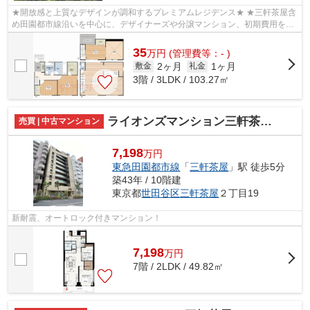
★開放感と上質なデザインが調和するプレミアムレジデンス★ ★三軒茶屋含
め田園都市線沿いを中心に、デザイナーズや分譲マンション、初期費用を抑
えた部屋探しはぜひ当社にお任せくださ...
35
万
円
(管理費等：- )
2ヶ月
1ヶ月
敷金
礼金
3階 / 3LDK / 103.27㎡
ライオンズマンション三軒茶屋NAKAMURA
売買 | 中古マンション
7,198
万円
東急田園都市線
「
三軒茶屋
」駅 徒歩5分
築43年 / 10階建
東京都
世田谷区
三軒茶屋
２丁目19
新耐震、オートロック付きマンション！
7,198
万
円
7階 / 2LDK / 49.82㎡