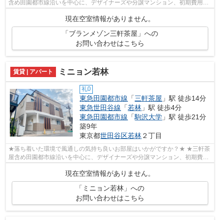
含め田園都市線沿いを中心に、デザイナーズや分譲マンション、初期費用を
抑えた部屋探しはぜひ当社にお任せくだ...
現在空室情報がありません。
「ブランメゾン三軒茶屋」への
お問い合わせはこちら
ミニョン若林
賃貸 | アパート
礼0
東急田園都市線
「
三軒茶屋
」駅 徒歩14分
東急世田谷線
「
若林
」駅 徒歩4分
東急田園都市線
「
駒沢大学
」駅 徒歩21分
築9年
東京都
世田谷区
若林
２丁目
★落ち着いた環境で風通しの気持ち良いお部屋はいかがですか？★ ★三軒茶
屋含め田園都市線沿いを中心に、デザイナーズや分譲マンション、初期費用
を抑えた部屋探しはぜひ当社にお任せく...
現在空室情報がありません。
「ミニョン若林」への
お問い合わせはこちら