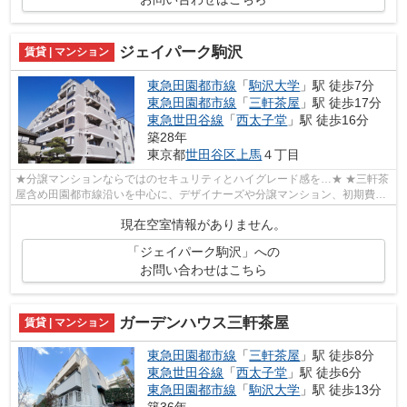
ジェイパーク駒沢
賃貸 | マンション
東急田園都市線
「
駒沢大学
」駅 徒歩7分
東急田園都市線
「
三軒茶屋
」駅 徒歩17分
東急世田谷線
「
西太子堂
」駅 徒歩16分
築28年
東京都
世田谷区
上馬
４丁目
★分譲マンションならではのセキュリティとハイグレード感を…★ ★三軒茶
屋含め田園都市線沿いを中心に、デザイナーズや分譲マンション、初期費用
を抑えた部屋探しはぜひ当社にお任せくだ...
現在空室情報がありません。
「ジェイパーク駒沢」への
お問い合わせはこちら
ガーデンハウス三軒茶屋
賃貸 | マンション
東急田園都市線
「
三軒茶屋
」駅 徒歩8分
東急世田谷線
「
西太子堂
」駅 徒歩6分
東急田園都市線
「
駒沢大学
」駅 徒歩13分