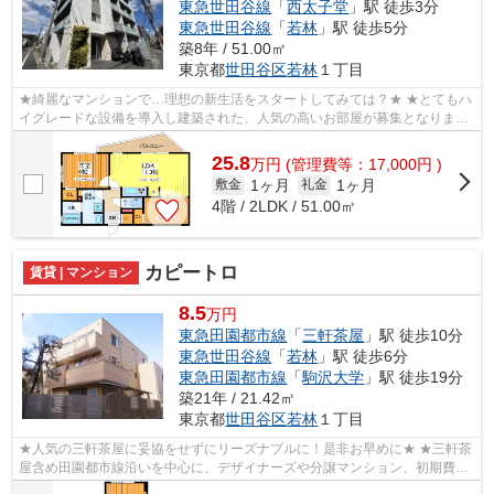
東急世田谷線
「
西太子堂
」駅 徒歩3分
東急世田谷線
「
若林
」駅 徒歩5分
築8年 / 51.00㎡
東京都
世田谷区
若林
１丁目
★綺麗なマンションで…理想の新生活をスタートしてみては？★ ★とてもハ
イグレードな設備を導入し建築された、人気の高いお部屋が募集となりまし
た♪お一人で広々使うも良し♪二人で仲良く...
25.8
万
円
(管理費等：17,000円 )
1ヶ月
1ヶ月
敷金
礼金
4階 / 2LDK / 51.00㎡
カピートロ
賃貸 | マンション
8.5
万円
東急田園都市線
「
三軒茶屋
」駅 徒歩10分
東急世田谷線
「
若林
」駅 徒歩6分
東急田園都市線
「
駒沢大学
」駅 徒歩19分
築21年 / 21.42㎡
東京都
世田谷区
若林
１丁目
★人気の三軒茶屋に妥協をせずにリーズナブルに！是非お早めに★ ★三軒茶
屋含め田園都市線沿いを中心に、デザイナーズや分譲マンション、初期費用
を抑えた部屋探しはぜひ当社にお任せく...