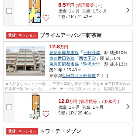
8.5
万
円
(管理費等：- )
1ヶ月
1.5ヶ月
敷金
礼金
2階 / 1K / 21.42㎡
プライムアーバン三軒茶屋
賃貸 | マンション
12.8
万円
東急田園都市線
「
三軒茶屋
」駅 徒歩10分
東急世田谷線
「
西太子堂
」駅 徒歩8分
東急田園都市線
「
駒沢大学
」駅 徒歩13分
築21年 / 25.40㎡
東京都
世田谷区
三軒茶屋
２丁目
★大好きなペットと一緒に…三茶の素敵な新居で新生活を★ ★三軒茶屋含め
田園都市線沿いを中心に、デザイナーズや分譲マンション、初期費用を抑え
た部屋探しはぜひ当社にお任せください♪...
12.8
万
円
(管理費等：7,000円 )
1ヶ月
1ヶ月
敷金
礼金
5階 / 1R / 25.40㎡
トワ・テ・メゾン
賃貸 | マンション