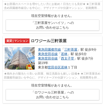
★お部屋のスペースを増やしたい方にお勧め！日当たりも良好★ ★三軒茶屋
含め田園都市線沿いを中心に、デザイナーズや分譲マンション、初期費用を
抑えた部屋探しはぜひ当社にお任せくだ...
現在空室情報がありません。
「三軒茶屋サンハイツ」への
お問い合わせはこちら
ロワジール三軒茶屋
賃貸 | マンション
東急田園都市線
「
三軒茶屋
」駅 徒歩9分
東急世田谷線
「
若林
」駅 徒歩5分
東急世田谷線
「
西太子堂
」駅 徒歩7分
築19年
東京都
世田谷区
若林
１丁目
★南向きの陽当たり良いお部屋、独立洗面台も嬉しい設備★ ★三軒茶屋含め
田園都市線沿いを中心に、デザイナーズや分譲マンション、初期費用を抑え
た部屋探しはぜひ当社にお任せください♪...
現在空室情報がありません。
「ロワジール三軒茶屋」への
お問い合わせはこちら