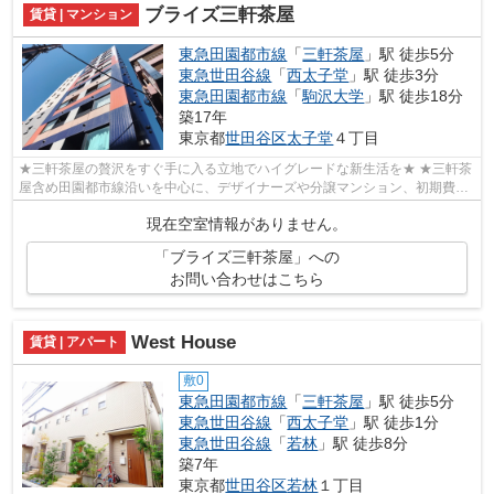
ブライズ三軒茶屋
賃貸 | マンション
東急田園都市線
「
三軒茶屋
」駅 徒歩5分
東急世田谷線
「
西太子堂
」駅 徒歩3分
東急田園都市線
「
駒沢大学
」駅 徒歩18分
築17年
東京都
世田谷区
太子堂
４丁目
★三軒茶屋の贅沢をすぐ手に入る立地でハイグレードな新生活を★ ★三軒茶
屋含め田園都市線沿いを中心に、デザイナーズや分譲マンション、初期費用
を抑えた部屋探しはぜひ当社にお任せく...
現在空室情報がありません。
「ブライズ三軒茶屋」への
お問い合わせはこちら
West House
賃貸 | アパート
敷0
東急田園都市線
「
三軒茶屋
」駅 徒歩5分
東急世田谷線
「
西太子堂
」駅 徒歩1分
東急世田谷線
「
若林
」駅 徒歩8分
築7年
東京都
世田谷区
若林
１丁目