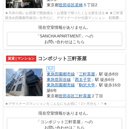
東京都
世田谷区
若林
５丁目2
★天井の高いお部屋で開放感を！お洒落で帰りたくなる新生活を★ ★三軒茶
屋含め田園都市線沿いを中心に、デザイナーズや分譲マンション、初期費用
を抑えた部屋探しはぜひ当社にお任せく...
現在空室情報がありません。
「SANCHA APARTMENT」への
お問い合わせはこちら
コンポジット三軒茶屋
賃貸 | マンション
礼0
東急田園都市線
「
三軒茶屋
」駅 徒歩8分
東急世田谷線
「
西太子堂
」駅 徒歩6分
東急田園都市線
「
駒沢大学
」駅 徒歩16分
築6年
東京都
世田谷区
三軒茶屋
２丁目
★デザイナーズマンションをこんなにもお得に！2ヶ月分も！？★
現在空室情報がありません。
「コンポジット三軒茶屋」への
お問い合わせはこちら