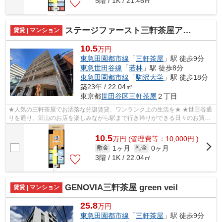
5階 / 1K / 21.46㎡
ステージファースト三軒茶屋アジールコート
賃貸 | マンション
10.5
万円
東急田園都市線
「
三軒茶屋
」駅 徒歩9分
東急世田谷線
「
若林
」駅 徒歩8分
東急田園都市線
「
駒沢大学
」駅 徒歩18分
築23年 / 22.04㎡
東京都
世田谷区
三軒茶屋
２丁目
★人気の三軒茶屋でお洒落な分譲賃貸、ワンランク上の生活を★ ★世田谷通
りを通り、沢山のお店を楽しみながら駅まで行き帰りができる日々のお買い
物も便利な立地！そしてお部屋は分譲マ...
10.5
万
円
(管理費等：10,000円 )
1ヶ月
0ヶ月
敷金
礼金
3階 / 1K / 22.04㎡
GENOVIA三軒茶屋 green veil
賃貸 | マンション
25.8
万円
東急田園都市線
「
三軒茶屋
」駅 徒歩9分