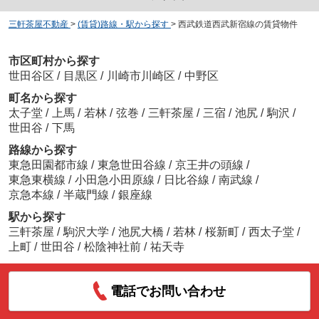
三軒茶屋不動産
>
(賃貸)路線・駅から探す
>
西武鉄道西武新宿線の賃貸物件
市区町村から探す
世田谷区
/
目黒区
/
川崎市川崎区
/
中野区
町名から探す
太子堂
/
上馬
/
若林
/
弦巻
/
三軒茶屋
/
三宿
/
池尻
/
駒沢
/
世田谷
/
下馬
路線から探す
東急田園都市線
/
東急世田谷線
/
京王井の頭線
/
東急東横線
/
小田急小田原線
/
日比谷線
/
南武線
/
京急本線
/
半蔵門線
/
銀座線
駅から探す
三軒茶屋
/
駒沢大学
/
池尻大橋
/
若林
/
桜新町
/
西太子堂
/
上町
/
世田谷
/
松陰神社前
/
祐天寺
電話でお問い合わせ