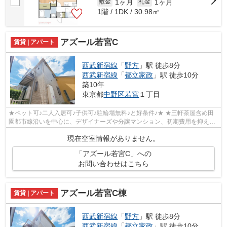
1ヶ月
1ヶ月
敷金
礼金
1階 / 1DK / 30.98㎡
アズール若宮C
賃貸 | アパート
西武新宿線
「
野方
」駅 徒歩8分
西武新宿線
「
都立家政
」駅 徒歩10分
築10年
東京都
中野区
若宮
１丁目
★ペット可♪二人入居可♪子供可♪駐輪場無料♪と好条件♪★ ★三軒茶屋含め田
園都市線沿いを中心に、デザイナーズや分譲マンション、初期費用を抑えた
部屋探しはぜひ当社にお任せください♪よ...
現在空室情報がありません。
「アズール若宮C」への
お問い合わせはこちら
アズール若宮C棟
賃貸 | アパート
西武新宿線
「
野方
」駅 徒歩8分
西武新宿線
「
都立家政
」駅 徒歩10分