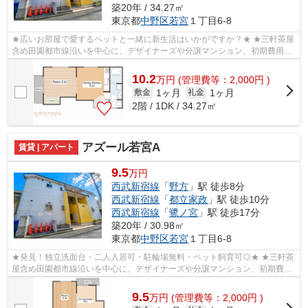
築20年 / 34.27㎡
東京都
中野区
若宮
１丁目6-8
★広いお部屋で愛するペットと一緒に新生活はいかがですか？★ ★三軒茶屋
含め田園都市線沿いを中心に、デザイナーズや分譲マンション、初期費用を
抑えた部屋探しはぜひ当社にお任せくだ...
10.2
万
円
(管理費等：2,000円 )
1ヶ月
1ヶ月
敷金
礼金
2階 / 1DK / 34.27㎡
アズール若宮A
賃貸 | アパート
9.5
万円
西武新宿線
「
野方
」駅 徒歩8分
西武新宿線
「
都立家政
」駅 徒歩10分
西武新宿線
「
鷺ノ宮
」駅 徒歩17分
築20年 / 30.98㎡
東京都
中野区
若宮
１丁目6-8
★発見！独立洗面台・二人入居可・駐輪場無料・ペット飼育可◎★ ★三軒茶
屋含め田園都市線沿いを中心に、デザイナーズや分譲マンション、初期費用
を抑えた部屋探しはぜひ当社にお任せくだ...
9.5
万
円
(管理費等：2,000円 )