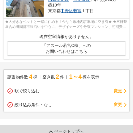
築10年
東京都
中野区
若宮
１丁目
★大好きなペットと一緒に住める！今なら敷地内駐車場に空き有★ ★三軒茶
屋含め田園都市線沿いを中心に、デザイナーズや分譲マンション、初期費用
を抑えた部屋探しはぜひ当社にお任せく...
現在空室情報がありません。
「アズール若宮C棟」への
お問い合わせはこちら
4
2
1～4
該当物件数
棟
空き数
件
棟を表示
駅で絞り込む
変更
変更
絞り込み条件：
なし
ページトップへ