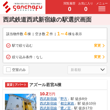
閲覧履歴
お気に入り
メニュー
0
0
西武鉄道西武新宿線の駅選択画面
4
2
1～4
該当物件数
棟
空き数
件
棟を表示
駅で絞り込む
変更
変更
絞り込み条件：
なし
空室のみ
アズール若宮A棟
賃貸 | アパート
10.2
万円
西武新宿線
「
野方
」駅 徒歩8分
西武新宿線
「
都立家政
」駅 徒歩10分
西武新宿線
「
鷺ノ宮
」駅 徒歩17分