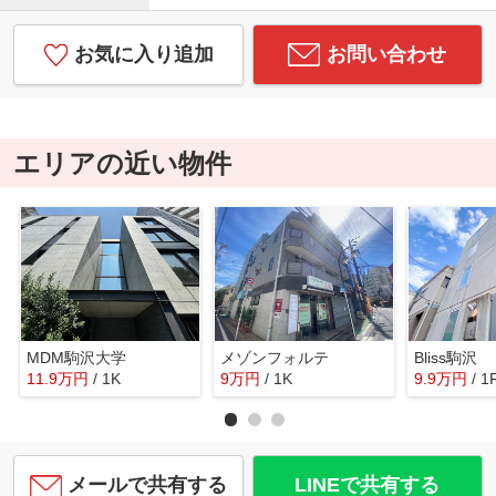
お気に入り追加
お問い合わせ
エリアの近い物件
MDM駒沢大学
メゾンフォルテ
Bliss駒沢
11.9
万
円
/ 1K
9
万
円
/ 1K
9.9
万
円
/ 1
メールで共有する
LINEで共有する