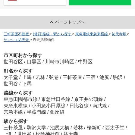
ページトップへ
三軒茶屋不動産
>
(賃貸)路線・駅から探す
>
東急電鉄東急東横線
>
祐天寺駅
>
サンシエ祐天寺
>
過去掲載物件
市区町村から探す
世田谷区
/
目黒区
/
川崎市川崎区
/
中野区
町名から探す
太子堂
/
上馬
/
若林
/
弦巻
/
三軒茶屋
/
三宿
/
池尻
/
駒沢
/
世田谷
/
下馬
路線から探す
東急田園都市線
/
東急世田谷線
/
京王井の頭線
/
東急東横線
/
小田急小田原線
/
日比谷線
/
南武線
/
京急本線
/
半蔵門線
/
銀座線
駅から探す
三軒茶屋
/
駒沢大学
/
池尻大橋
/
若林
/
桜新町
/
西太子堂
/
上町
/
世田谷
/
松陰神社前
/
祐天寺