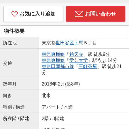
お気に入り追加
お問い合わせ
物件概要
所在地
東京都
世田谷区
下馬
５丁目
東急東横線
「
祐天寺
」駅 徒歩9分
東急東横線
「
学芸大学
」駅 徒歩14分
交通
東急田園都市線
「
三軒茶屋
」駅 徒歩21
分
築年月
2018年 2月(築8年)
向き
北東
種別 / 構造
アパート / 木造
所在階 / 階建
2階 / 3階建