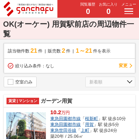
閲覧履歴
お気に入り
メニュー
0
0
OK(オーケー) 用賀駅前店の周辺物件一
覧
21
2
1～21
該当物件数
件
販売数
件
件を表示
変更
絞り込み条件：
なし
空室のみ
ガーデン用賀
賃貸 | マンション
10.2
万円
東急田園都市線
「
桜新町
」駅 徒歩10分
東急田園都市線
「
用賀
」駅 徒歩5分
東急世田谷線
「
上町
」駅 徒歩24分
築20年 / 25.06㎡