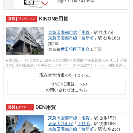
2階 / 1LDK / 41.80㎡
KINONE用賀
賃貸 | マンション
東急田園都市線
「
用賀
」駅 徒歩2分
東急田園都市線
「
桜新町
」駅 徒歩18分
築2年
東京都
世田谷区
玉川台
１丁目
★猫2匹と一緒に住める♪設備充実で間取も理想的！快適新生活★ ★三軒茶屋
含め田園都市線沿いを中心に、デザイナーズや分譲マンション、初期費用を
抑えた部屋探しはぜひ当社にお任せくだ...
現在空室情報がありません。
「KINONE用賀」への
お問い合わせはこちら
DEN用賀
賃貸 | アパート
東急田園都市線
「
用賀
」駅 徒歩15分
東急大井町線
「
上野毛
」駅 徒歩16分
東急田園都市線
「
桜新町
」駅 徒歩23分