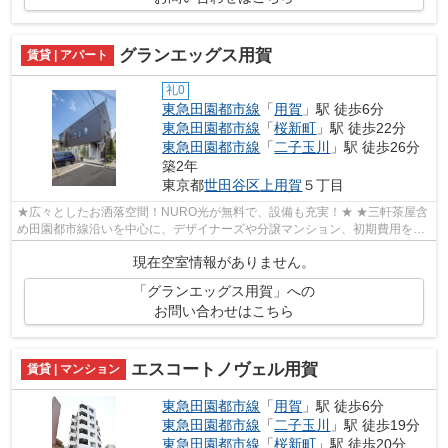
グランエッグス用賀
賃貸 | アパート
礼0
東急田園都市線
「
用賀
」駅 徒歩6分
東急田園都市線
「
桜新町
」駅 徒歩22分
東急田園都市線
「
二子玉川
」駅 徒歩26分
築2年
東京都
世田谷区
上用賀
５丁目
★広々としたお洒落空間！NURO光が無料で、設備も充実！★ ★三軒茶屋含
め田園都市線沿いを中心に、デザイナーズや分譲マンション、初期費用を抑
えた部屋探しはぜひ当社にお任せください♪...
現在空室情報がありません。
「グランエッグス用賀」への
お問い合わせはこちら
エスコートノヴェル用賀
賃貸 | マンション
東急田園都市線
「
用賀
」駅 徒歩6分
東急田園都市線
「
二子玉川
」駅 徒歩19分
東急田園都市線
「
桜新町
」駅 徒歩20分