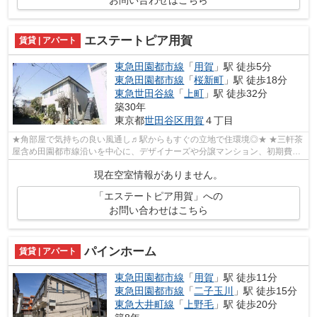
エステートピア用賀
賃貸 | アパート
東急田園都市線
「
用賀
」駅 徒歩5分
東急田園都市線
「
桜新町
」駅 徒歩18分
東急世田谷線
「
上町
」駅 徒歩32分
築30年
東京都
世田谷区
用賀
４丁目
★角部屋で気持ちの良い風通し♬駅からもすぐの立地で住環境◎★ ★三軒茶
屋含め田園都市線沿いを中心に、デザイナーズや分譲マンション、初期費用
を抑えた部屋探しはぜひ当社にお任せくだ...
現在空室情報がありません。
「エステートピア用賀」への
お問い合わせはこちら
パインホーム
賃貸 | アパート
東急田園都市線
「
用賀
」駅 徒歩11分
東急田園都市線
「
二子玉川
」駅 徒歩15分
東急大井町線
「
上野毛
」駅 徒歩20分