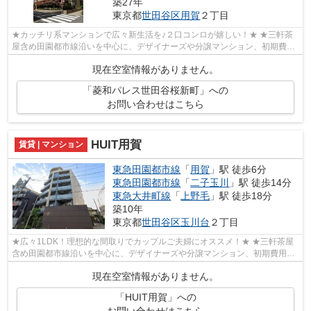
築27年
東京都
世田谷区
用賀
２丁目
★カッチリ系マンションで広々新生活を♪２口コンロが嬉しい！★ ★三軒茶
屋含め田園都市線沿いを中心に、デザイナーズや分譲マンション、初期費用
を抑えた部屋探しはぜひ当社にお任せくだ...
現在空室情報がありません。
「菱和パレス世田谷桜新町」への
お問い合わせはこちら
HUIT用賀
賃貸 | マンション
東急田園都市線
「
用賀
」駅 徒歩6分
東急田園都市線
「
二子玉川
」駅 徒歩14分
東急大井町線
「
上野毛
」駅 徒歩18分
築10年
東京都
世田谷区
玉川台
２丁目
★広々1LDK！理想的な間取りでカップルご夫婦にオススメ！★ ★三軒茶屋
含め田園都市線沿いを中心に、デザイナーズや分譲マンション、初期費用を
抑えた部屋探しはぜひ当社にお任せくださ...
現在空室情報がありません。
「HUIT用賀」への
お問い合わせはこちら