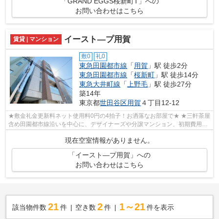
「GRAND EGGS桜新町T」への
お問い合わせはこちら
イースト―プ用賀
賃貸 | マンション
敷0
礼0
東急田園都市線
「
用賀
」駅 徒歩2分
東急田園都市線
「
桜新町
」駅 徒歩14分
東急大井町線
「
上野毛
」駅 徒歩27分
築14年
東京都
世田谷区
用賀
４丁目12-12
★敷金礼金更新料ネット使用料0円の4拍子！お洒落なお部屋で★ ★三軒茶屋
含め田園都市線沿いを中心に、デザイナーズや分譲マンション、初期費用を
抑えた部屋探しはぜひ当社にお任せくだ...
現在空室情報がありません。
「イースト―プ用賀」への
お問い合わせはこちら
21
2
1～21
該当物件数
件
空き数
件
件を表示