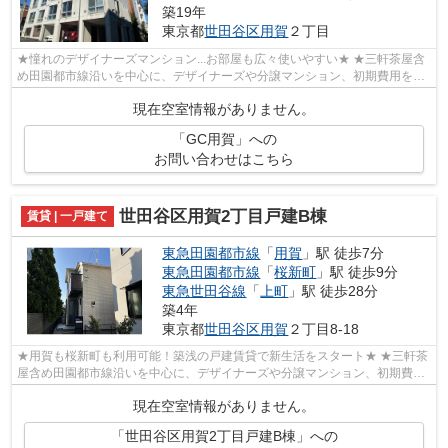
築19年
東京都
世田谷区
用賀
２丁目
★憧れのデザイナーズマンション...お部屋も広々使いやすい★ ★三軒茶屋含
め田園都市線沿いを中心に、デザイナーズや分譲マンション、初期費用を抑
えた部屋探しはぜひ当社にお任せくださ...
現在空室情報がありません。
「GC用賀」への
お問い合わせはこちら
世田谷区用賀2丁目戸建B棟
賃貸 | 一戸建て
東急田園都市線
「
用賀
」駅 徒歩7分
東急田園都市線
「
桜新町
」駅 徒歩9分
東急世田谷線
「
上町
」駅 徒歩28分
築4年
東京都
世田谷区
用賀
２丁目8-18
★用賀も桜新町も利用可能！築浅の戸建賃貸で新生活をスタート★ ★三軒茶
屋含め田園都市線沿いを中心に、デザイナーズや分譲マンション、初期費用
を抑えた部屋探しはぜひ当社にお任せく...
現在空室情報がありません。
「世田谷区用賀2丁目戸建B棟」への