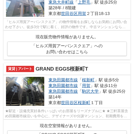
東急大井町線
「
上野毛
」駅 徒歩25分
築28年 / 8階建
東京都
世田谷区
用賀
２丁目18-13
「ヒルズ用賀アーバンスクエア」の物件情報をお探しならお気軽にお問い合
わせ下さい。徒歩3分で駅に着く、好評の物件です。中古マンションなら、
物件の購入もスムーズです。世田谷区で...
現在販売物件情報がありません。
「ヒルズ用賀アーバンスクエア」への
お問い合わせはこちら
GRAND EGGS桜新町T
賃貸 | アパート
東急田園都市線
「
桜新町
」駅 徒歩5分
東急田園都市線
「
用賀
」駅 徒歩11分
東急田園都市線
「
駒沢大学
」駅 徒歩25分
築14年
東京都
世田谷区
桜新町
１丁目
★駅近・設備充実好条件いっぱいのお部屋をリーズナブルに★ ★三軒茶屋含
め田園都市線沿いを中心に、デザイナーズや分譲マンション、初期費用を抑
えた部屋探しはぜひ当社にお任せくださ...
現在空室情報がありません。