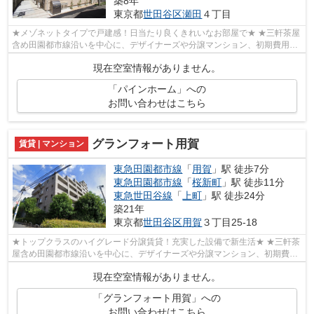
築8年
東京都
世田谷区
瀬田
４丁目
★メゾネットタイプで戸建感！日当たり良くきれいなお部屋で★ ★三軒茶屋
含め田園都市線沿いを中心に、デザイナーズや分譲マンション、初期費用を
抑えた部屋探しはぜひ当社にお任せくだ...
現在空室情報がありません。
「パインホーム」への
お問い合わせはこちら
グランフォート用賀
賃貸 | マンション
東急田園都市線
「
用賀
」駅 徒歩7分
東急田園都市線
「
桜新町
」駅 徒歩11分
東急世田谷線
「
上町
」駅 徒歩24分
築21年
東京都
世田谷区
用賀
３丁目25-18
★トップクラスのハイグレード分譲賃貸！充実した設備で新生活★ ★三軒茶
屋含め田園都市線沿いを中心に、デザイナーズや分譲マンション、初期費用
を抑えた部屋探しはぜひ当社にお任せく...
現在空室情報がありません。
「グランフォート用賀」への
お問い合わせはこちら