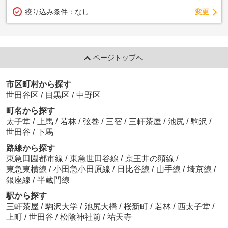
変更
絞り込み条件：
なし
ページトップへ
市区町村から探す
世田谷区
/
目黒区
/
中野区
町名から探す
太子堂
/
上馬
/
若林
/
弦巻
/
三宿
/
三軒茶屋
/
池尻
/
駒沢
/
世田谷
/
下馬
路線から探す
東急田園都市線
/
東急世田谷線
/
京王井の頭線
/
東急東横線
/
小田急小田原線
/
日比谷線
/
山手線
/
埼京線
/
銀座線
/
半蔵門線
駅から探す
三軒茶屋
/
駒沢大学
/
池尻大橋
/
桜新町
/
若林
/
西太子堂
/
上町
/
世田谷
/
松陰神社前
/
祐天寺