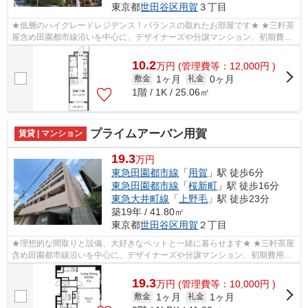
東京都
世田谷区
用賀
３丁目
★低層のハイグレードレジデンス！バランスの取れたお部屋です★ ★三軒茶
屋含め田園都市線沿いを中心に、デザイナーズや分譲マンション、初期費用
を抑えた部屋探しはぜひ当社にお任せく...
10.2
万
円
(管理費等：12,000円 )
1ヶ月
0ヶ月
敷金
礼金
1階 / 1K / 25.06㎡
プライムアーバン用賀
賃貸 | マンション
19.3
万円
東急田園都市線
「
用賀
」駅 徒歩6分
東急田園都市線
「
桜新町
」駅 徒歩16分
東急大井町線
「
上野毛
」駅 徒歩23分
築19年 / 41.80㎡
東京都
世田谷区
用賀
２丁目
★理想的な間取りと設備、大好きなペットと一緒に暮らせます★ ★三軒茶屋
含め田園都市線沿いを中心に、デザイナーズや分譲マンション、初期費用を
抑えた部屋探しはぜひ当社にお任せくだ...
19.3
万
円
(管理費等：10,000円 )
1ヶ月
1ヶ月
敷金
礼金