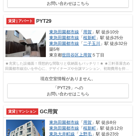
お問い合わせはこちら
PYT29
賃貸 | アパート
東急田園都市線
「
用賀
」駅 徒歩10分
東急田園都市線
「
桜新町
」駅 徒歩25分
東急田園都市線
「
二子玉川
」駅 徒歩32分
築5年
東京都
世田谷区
上用賀
５丁目
★充実した設備面！理想的な間取りと収納面もバッチリ！★ ★三軒茶屋含め
田園都市線沿いを中心に、デザイナーズや分譲マンション、初期費用を抑え
た部屋探しはぜひ当社にお任せください♪...
現在空室情報がありません。
「PYT29」への
お問い合わせはこちら
GC用賀
賃貸 | マンション
東急田園都市線
「
用賀
」駅 徒歩8分
東急田園都市線
「
桜新町
」駅 徒歩12分
東急大井町線
「
上野毛
」駅 徒歩23分