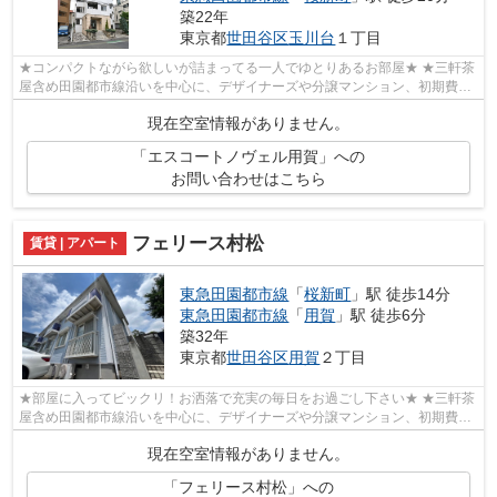
築22年
東京都
世田谷区
玉川台
１丁目
★コンパクトながら欲しいが詰まってる一人でゆとりあるお部屋★ ★三軒茶
屋含め田園都市線沿いを中心に、デザイナーズや分譲マンション、初期費用
を抑えた部屋探しはぜひ当社にお任せく...
現在空室情報がありません。
「エスコートノヴェル用賀」への
お問い合わせはこちら
フェリース村松
賃貸 | アパート
東急田園都市線
「
桜新町
」駅 徒歩14分
東急田園都市線
「
用賀
」駅 徒歩6分
築32年
東京都
世田谷区
用賀
２丁目
★部屋に入ってビックリ！お洒落で充実の毎日をお過ごし下さい★ ★三軒茶
屋含め田園都市線沿いを中心に、デザイナーズや分譲マンション、初期費用
を抑えた部屋探しはぜひ当社にお任せく...
現在空室情報がありません。
「フェリース村松」への