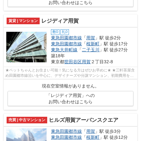
お問い合わせはこちら
レジディア用賀
賃貸 | マンション
敷0
礼0
東急田園都市線
「
用賀
」駅 徒歩2分
東急田園都市線
「
桜新町
」駅 徒歩17分
東急大井町線
「
二子玉川
」駅 徒歩27分
築18年
東京都
世田谷区
用賀
２丁目32-8
★ペットちゃんとお住まい可能！気になる方はぜひお早めに★ ★三軒茶屋含
め田園都市線沿いを中心に、デザイナーズや分譲マンション、初期費用を抑
えた部屋探しはぜひ当社にお任せくださ...
現在空室情報がありません。
「レジディア用賀」への
お問い合わせはこちら
ヒルズ用賀アーバンスクエア
売買 | 中古マンション
東急田園都市線
「
用賀
」駅 徒歩3分
東急田園都市線
「
桜新町
」駅 徒歩12分