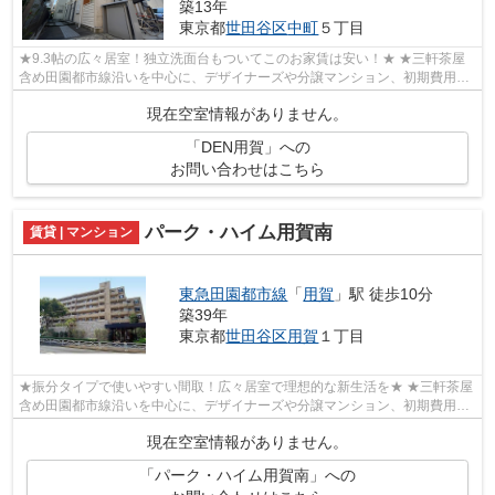
築13年
東京都
世田谷区
中町
５丁目
★9.3帖の広々居室！独立洗面台もついてこのお家賃は安い！★ ★三軒茶屋
含め田園都市線沿いを中心に、デザイナーズや分譲マンション、初期費用を
抑えた部屋探しはぜひ当社にお任せくださ...
現在空室情報がありません。
「DEN用賀」への
お問い合わせはこちら
パーク・ハイム用賀南
賃貸 | マンション
東急田園都市線
「
用賀
」駅 徒歩10分
築39年
東京都
世田谷区
用賀
１丁目
★振分タイプで使いやすい間取！広々居室で理想的な新生活を★ ★三軒茶屋
含め田園都市線沿いを中心に、デザイナーズや分譲マンション、初期費用を
抑えた部屋探しはぜひ当社にお任せくだ...
現在空室情報がありません。
「パーク・ハイム用賀南」への