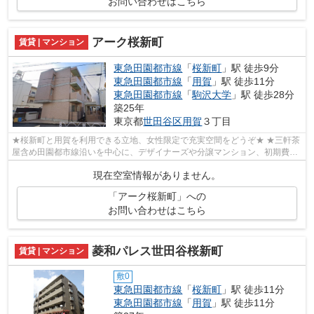
お問い合わせはこちら
アーク桜新町
賃貸 | マンション
東急田園都市線
「
桜新町
」駅 徒歩9分
東急田園都市線
「
用賀
」駅 徒歩11分
東急田園都市線
「
駒沢大学
」駅 徒歩28分
築25年
東京都
世田谷区
用賀
３丁目
★桜新町と用賀を利用できる立地、女性限定で充実空間をどうぞ★ ★三軒茶
屋含め田園都市線沿いを中心に、デザイナーズや分譲マンション、初期費用
を抑えた部屋探しはぜひ当社にお任せく...
現在空室情報がありません。
「アーク桜新町」への
お問い合わせはこちら
菱和パレス世田谷桜新町
賃貸 | マンション
敷0
東急田園都市線
「
桜新町
」駅 徒歩11分
東急田園都市線
「
用賀
」駅 徒歩11分