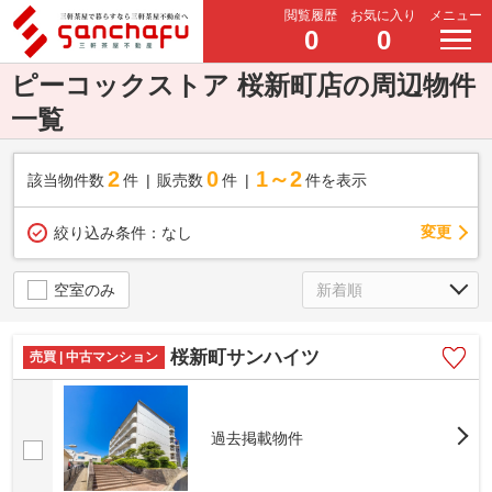
閲覧履歴
お気に入り
メニュー
0
0
ピーコックストア 桜新町店の周辺物件
一覧
2
0
1～2
該当物件数
件
販売数
件
件を表示
変更
絞り込み条件：
なし
空室のみ
桜新町サンハイツ
売買 | 中古マンション
過去掲載物件