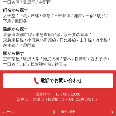
世田谷区
/
目黒区
/
中野区
町名から探す
太子堂
/
上馬
/
若林
/
弦巻
/
三軒茶屋
/
池尻
/
三宿
/
駒沢
/
下馬
/
世田谷
路線から探す
東急田園都市線
/
東急世田谷線
/
京王井の頭線
/
東急東横線
/
小田急小田原線
/
日比谷線
/
山手線
/
埼京線
/
銀座線
/
半蔵門線
駅から探す
三軒茶屋
/
駒沢大学
/
池尻大橋
/
若林
/
桜新町
/
西太子堂
/
世田谷
/
上町
/
松陰神社前
/
祐天寺
電話でお問い合わせ
営業時間：
10：00～19:00
定休日：
水曜日（賃貸部：1～3月は定休日なし）
ホーム
会社概要