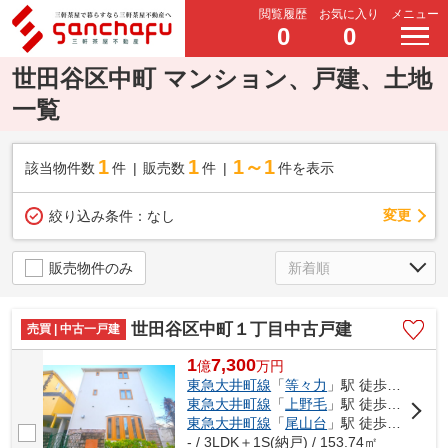
閲覧履歴
お気に入り
メニュー
0
0
世田谷区中町 マンション、戸建、土地
一覧
1
1
1～1
該当物件数
件
販売数
件
件を表示
変更
絞り込み条件：
なし
販売物件のみ
世田谷区中町１丁目中古戸建
売買 | 中古一戸建
1
7,300
億
万
円
東急大井町線
「
等々力
」駅 徒歩8分
東急大井町線
「
上野毛
」駅 徒歩12分
東急大井町線
「
尾山台
」駅 徒歩17分
- / 3LDK＋1S(納戸) / 153.74㎡