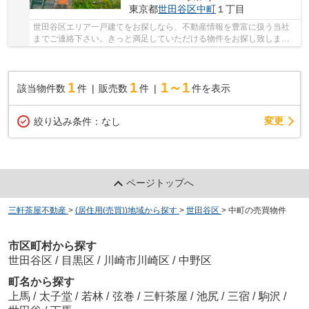
東京都
世田谷区
中町
１丁目
世田谷区エリア一戸建てをお探しなら、不動産情報を豊富に扱う当社
までご連絡下さい。きっと満足していただける物件をお探し致しま
す。
1
1
1～1
該当物件数
件
販売数
件
件を表示
変更
絞り込み条件：
なし
ページトップへ
三軒茶屋不動産
>
(居住用(売買))地域から探す
>
世田谷区
>
中町の売買物件
市区町村から探す
世田谷区
/
目黒区
/
川崎市川崎区
/
中野区
町名から探す
上馬
/
太子堂
/
若林
/
弦巻
/
三軒茶屋
/
池尻
/
三宿
/
駒沢
/