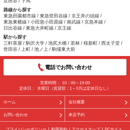
世田谷
/
下馬
路線から探す
東急田園都市線
/
東急世田谷線
/
京王井の頭線
/
東急東横線
/
小田急小田原線
/
南武線
/
京急本線
/
日比谷線
/
東急大井町線
/
京王線
駅から探す
三軒茶屋
/
駒沢大学
/
池尻大橋
/
若林
/
桜新町
/
西太子堂
/
世田谷
/
上町
/
池ノ上
/
駒場東大前
電話でお問い合わせ
営業時間：
10：00～19:00
定休日：
水曜日（賃貸部：1～3月は定休日なし）
ホーム
会社概要
お問い合わせ
来店予約
プライバシーポリシー
利用規約
アクセスマップ
PCサイト