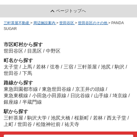
ページトップへ
三軒茶屋不動産
>
周辺施設案内
>
世田谷区
>
世田谷区のその他
>
PANDA
SUGAR
市区町村から探す
世田谷区
/
目黒区
/
中野区
町名から探す
太子堂
/
上馬
/
若林
/
弦巻
/
三宿
/
三軒茶屋
/
池尻
/
駒沢
/
世田谷
/
下馬
路線から探す
東急田園都市線
/
東急世田谷線
/
京王井の頭線
/
東急東横線
/
小田急小田原線
/
日比谷線
/
山手線
/
埼京線
/
銀座線
/
半蔵門線
駅から探す
三軒茶屋
/
駒沢大学
/
池尻大橋
/
桜新町
/
若林
/
西太子堂
/
上町
/
世田谷
/
松陰神社前
/
祐天寺