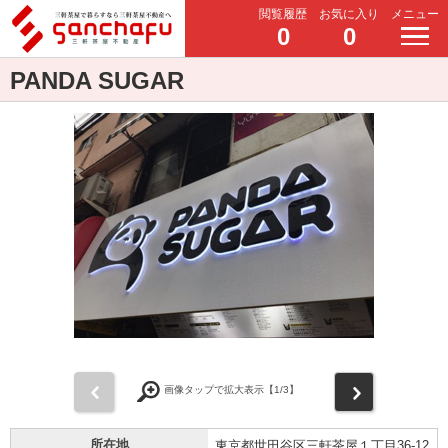
閲覧履歴
お気に入り
メニュー
0
0
PANDA SUGAR
前
次
画像タップで拡大表示【
1
/3】
所在地
東京都世田谷区三軒茶屋１丁目36-12