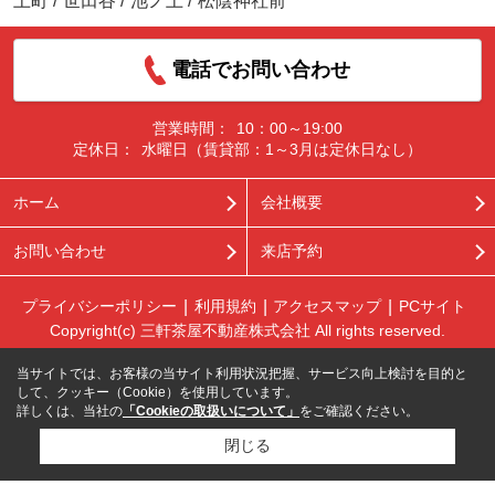
上町
/
世田谷
/
池ノ上
/
松陰神社前
電話でお問い合わせ
営業時間：
10：00～19:00
定休日：
水曜日（賃貸部：1～3月は定休日なし）
ホーム
会社概要
お問い合わせ
来店予約
プライバシーポリシー
利用規約
アクセスマップ
PCサイト
Copyright(c) 三軒茶屋不動産株式会社 All rights reserved.
当サイトでは、お客様の当サイト利用状況把握、サービス向上検討を目的と
して、クッキー（Cookie）を使用しています。
詳しくは、当社の
「Cookieの取扱いについて」
をご確認ください。
閉じる