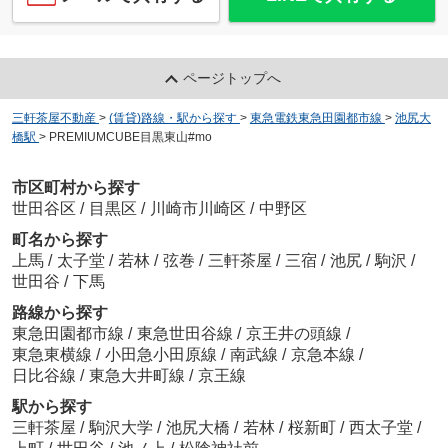
ページトップへ
三軒茶屋不動産
>
(賃貸)路線・駅から探す
>
東急電鉄東急田園都市線
>
池尻大
橋駅
>
PREMIUMCUBE目黒東山#mo
市区町村から探す
世田谷区
/
目黒区
/
川崎市川崎区
/
中野区
町名から探す
上馬
/
太子堂
/
若林
/
弦巻
/
三軒茶屋
/
三宿
/
池尻
/
駒沢
/
世田谷
/
下馬
路線から探す
東急田園都市線
/
東急世田谷線
/
京王井の頭線
/
東急東横線
/
小田急小田原線
/
南武線
/
京急本線
/
日比谷線
/
東急大井町線
/
京王線
駅から探す
三軒茶屋
/
駒沢大学
/
池尻大橋
/
若林
/
桜新町
/
西太子堂
/