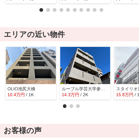
エリアの近い物件
OLIO池尻大橋
ルーブル学芸大学参番館
スタイリオ
10.4
万
円
/ 1K
14.3
万
円
/ 2K
15.8
万
円
/ 
お客様の声