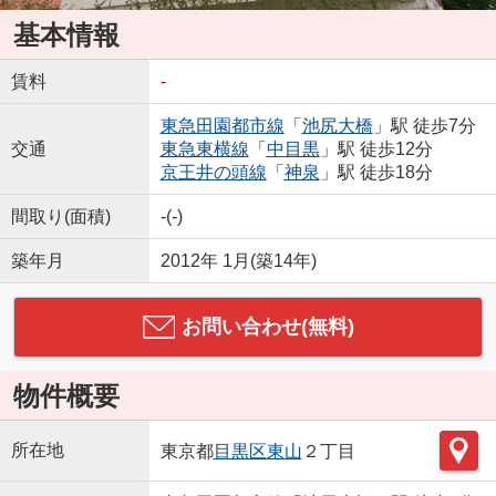
基本情報
賃料
-
東急田園都市線
「
池尻大橋
」駅 徒歩7分
交通
東急東横線
「
中目黒
」駅 徒歩12分
京王井の頭線
「
神泉
」駅 徒歩18分
間取り(面積)
-(-)
築年月
2012年 1月(築14年)
お問い合わせ(無料)
物件概要
所在地
東京都
目黒区
東山
２丁目