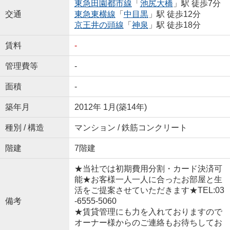
東急田園都市線
「
池尻大橋
」駅 徒歩7分
交通
東急東横線
「
中目黒
」駅 徒歩12分
京王井の頭線
「
神泉
」駅 徒歩18分
賃料
-
管理費等
-
面積
-
築年月
2012年 1月(築14年)
種別 / 構造
マンション / 鉄筋コンクリート
階建
7階建
★当社では初期費用分割・カード決済可
能★お客様一人一人に合ったお部屋と生
活をご提案させていただきます★TEL:03
備考
-6555-5060
★賃貸管理にも力を入れておりますので
オーナー様からのご連絡もお待ちしてお