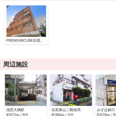
PREMIUMCUBE目黒東山#mo
周辺施設
池尻大橋駅
目黒東山二郵便局
約572m／8分
約366m／5分
約578m／