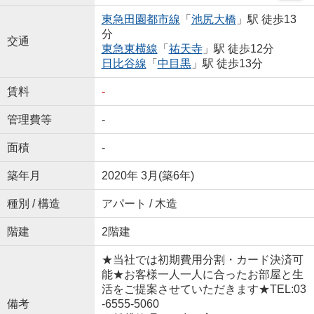
東急田園都市線
「
池尻大橋
」駅 徒歩13
分
交通
東急東横線
「
祐天寺
」駅 徒歩12分
日比谷線
「
中目黒
」駅 徒歩13分
賃料
-
管理費等
-
面積
-
築年月
2020年 3月(築6年)
種別 / 構造
アパート / 木造
階建
2階建
★当社では初期費用分割・カード決済可
能★お客様一人一人に合ったお部屋と生
活をご提案させていただきます★TEL:03
備考
-6555-5060