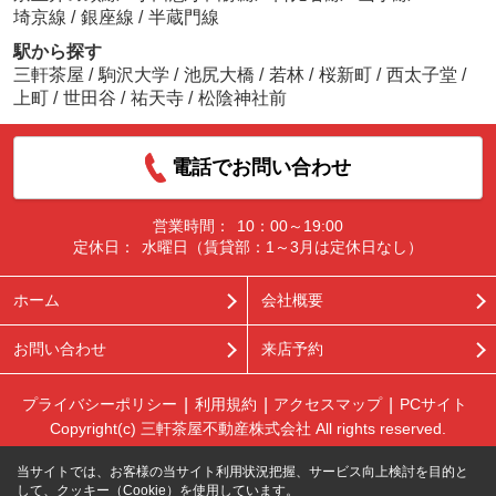
埼京線
/
銀座線
/
半蔵門線
駅から探す
三軒茶屋
/
駒沢大学
/
池尻大橋
/
若林
/
桜新町
/
西太子堂
/
上町
/
世田谷
/
祐天寺
/
松陰神社前
電話でお問い合わせ
営業時間：
10：00～19:00
定休日：
水曜日（賃貸部：1～3月は定休日なし）
ホーム
会社概要
お問い合わせ
来店予約
プライバシーポリシー
利用規約
アクセスマップ
PCサイト
Copyright(c) 三軒茶屋不動産株式会社 All rights reserved.
当サイトでは、お客様の当サイト利用状況把握、サービス向上検討を目的と
して、クッキー（Cookie）を使用しています。