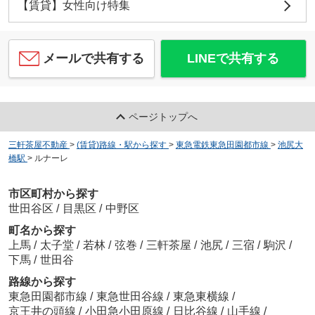
【賃貸】女性向け特集
メールで共有する
LINEで共有する
ページトップへ
三軒茶屋不動産
>
(賃貸)路線・駅から探す
>
東急電鉄東急田園都市線
>
池尻大
橋駅
>
ルナーレ
市区町村から探す
世田谷区
/
目黒区
/
中野区
町名から探す
上馬
/
太子堂
/
若林
/
弦巻
/
三軒茶屋
/
池尻
/
三宿
/
駒沢
/
下馬
/
世田谷
路線から探す
東急田園都市線
/
東急世田谷線
/
東急東横線
/
京王井の頭線
/
小田急小田原線
/
日比谷線
/
山手線
/