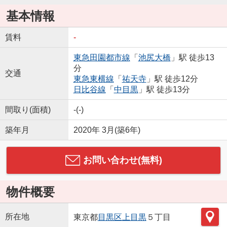
基本情報
賃料
-
東急田園都市線
「
池尻大橋
」駅 徒歩13
分
交通
東急東横線
「
祐天寺
」駅 徒歩12分
日比谷線
「
中目黒
」駅 徒歩13分
間取り(面積)
-(-)
築年月
2020年 3月(築6年)
お問い合わせ(無料)
物件概要
所在地
東京都
目黒区
上目黒
５丁目