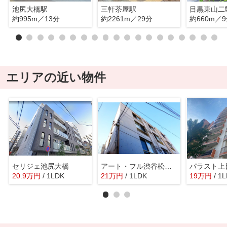
池尻大橋駅
三軒茶屋駅
目黒東山二
約995m／13分
約2261m／29分
約660m／
エリアの近い物件
セリジェ池尻大橋
アート・フル渋谷松見坂
パラスト上
20.9
万
円
/ 1LDK
21
万
円
/ 1LDK
19
万
円
/ 1