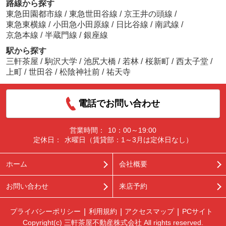
路線から探す
東急田園都市線
/
東急世田谷線
/
京王井の頭線
/
東急東横線
/
小田急小田原線
/
日比谷線
/
南武線
/
京急本線
/
半蔵門線
/
銀座線
駅から探す
三軒茶屋
/
駒沢大学
/
池尻大橋
/
若林
/
桜新町
/
西太子堂
/
上町
/
世田谷
/
松陰神社前
/
祐天寺
電話でお問い合わせ
営業時間：
10：00～19:00
定休日：
水曜日（賃貸部：1～3月は定休日なし）
ホーム
会社概要
お問い合わせ
来店予約
プライバシーポリシー
利用規約
アクセスマップ
PCサイト
Copyright(c) 三軒茶屋不動産株式会社 All rights reserved.