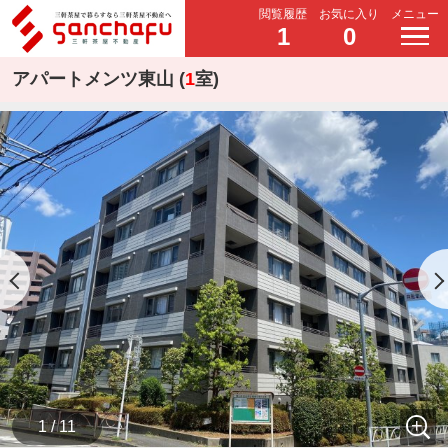
閲覧履歴
お気に入り
メニュー
1
0
アパートメンツ東山 (
1
室)
1 / 11