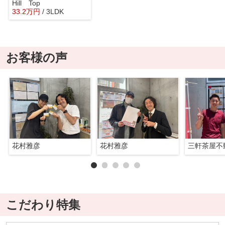
Hill Top
33.2
万
円
/ 3LDK
お客様の声
花村雅彦
花村雅彦
三軒茶屋不
こだわり特集