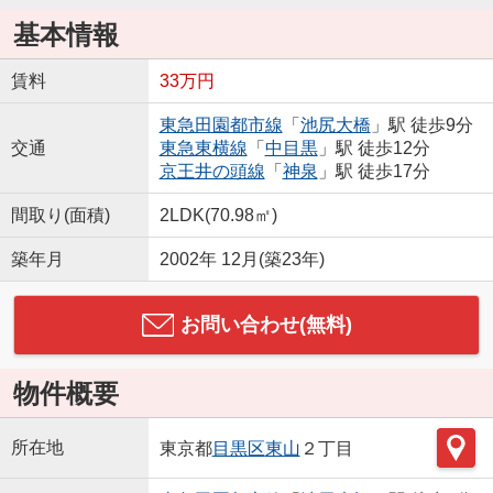
基本情報
賃料
33万円
東急田園都市線
「
池尻大橋
」駅 徒歩9分
交通
東急東横線
「
中目黒
」駅 徒歩12分
京王井の頭線
「
神泉
」駅 徒歩17分
間取り(面積)
2LDK(70.98㎡)
築年月
2002年 12月(築23年)
お問い合わせ(無料)
物件概要
所在地
東京都
目黒区
東山
２丁目