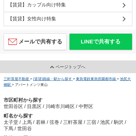
【賃貸】カップル向け特集
【賃貸】女性向け特集
メールで共有する
LINEで共有する
ページトップへ
三軒茶屋不動産
>
(賃貸)路線・駅から探す
>
東急電鉄東急田園都市線
>
池尻大
橋駅
>
アパートメンツ東山
市区町村から探す
世田谷区
/
目黒区
/
川崎市川崎区
/
中野区
町名から探す
太子堂
/
上馬
/
若林
/
弦巻
/
三軒茶屋
/
三宿
/
池尻
/
駒沢
/
下馬
/
世田谷