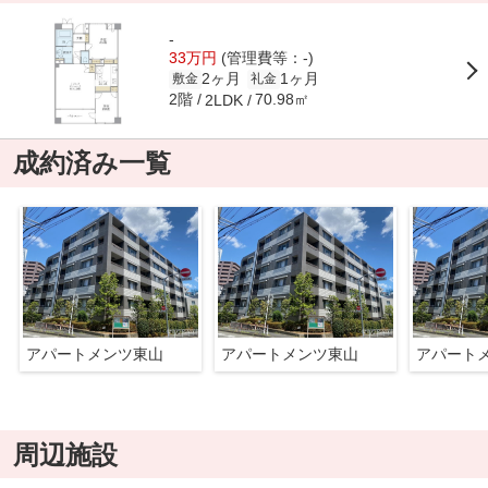
-
33万円
(管理費等：-)
2ヶ月
1ヶ月
敷金
礼金
2階
70.98㎡
2LDK
成約済み一覧
アパートメンツ東山
アパートメンツ東山
アパート
周辺施設