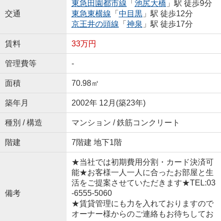
東急田園都市線
「
池尻大橋
」駅 徒歩9分
交通
東急東横線
「
中目黒
」駅 徒歩12分
京王井の頭線
「
神泉
」駅 徒歩17分
賃料
33万円
管理費等
-
面積
70.98㎡
築年月
2002年 12月(築23年)
種別 / 構造
マンション / 鉄筋コンクリート
階建
7階建 地下1階
★当社では初期費用分割・カード決済可
能★お客様一人一人に合ったお部屋と生
活をご提案させていただきます★TEL:03
備考
-6555-5060
★賃貸管理にも力を入れておりますので
オーナー様からのご連絡もお待ちしてお