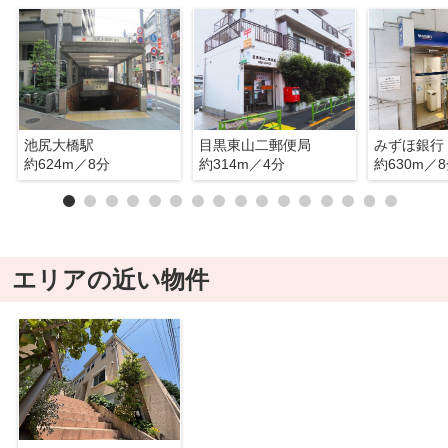
池尻大橋駅
目黒東山二郵便局
約624m／8分
約314m／4分
約630m／
エリアの近い物件