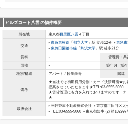
ヒルズコート八雲
の物件概要
所在地
東京都
目黒区
八雲
４丁目
東急東横線
「
都立大学
」駅 徒歩12分
東急東
交通
東急田園都市線
「
駒沢大学
」駅 徒歩21分
賃料
-
管理費・共
面積
-
築年月（築
種別/構造
アパート / 軽量鉄骨
階建
★当社では初期費用分割・カード決済可能★お
提案させていただきます★TEL:03-6555-5060
備考
★賃貸管理にも力を入れておりますのでオーナ
★
三軒茶屋不動産株式会社
東京都世田谷区太子堂
取扱会社
TEL:03-6555-5060
東京都知事 (2) 第102997