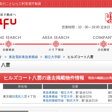
産のことなら三軒茶屋不動産
営業時間：10：00～19:00
定休日
す
>
東急電鉄東急東横線
>
都立大学駅
>
ヒルズコート八雲
ト八雲
ヒルズコート八雲
の過去掲載物件情報
現況の確認はお気
所在地
交通
東急東横線
「
都立大学
」駅 徒歩12分
築
東京都
目黒区
八雲
４丁目
東急東横線
「
学芸大学
」駅 徒歩22分
2
東急田園都市線
「
駒沢大学
」駅 徒歩21分
軽