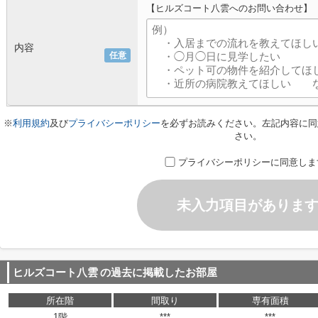
【ヒルズコート八雲へのお問い合わせ】
内容
任意
※
利用規約
及び
プライバシーポリシー
を必ずお読みください。左記内容に同
さい。
プライバシーポリシーに同意しま
未入力項目がありま
ヒルズコート八雲
の過去に掲載したお部屋
所在階
間取り
専有面積
1階
***
***