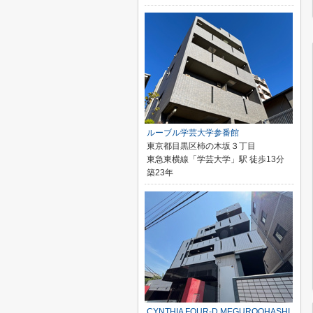
ルーブル学芸大学参番館
東京都目黒区柿の木坂３丁目
東急東横線「学芸大学」駅 徒歩13分
築23年
CYNTHIA FOUR-D MEGUROOHASHI