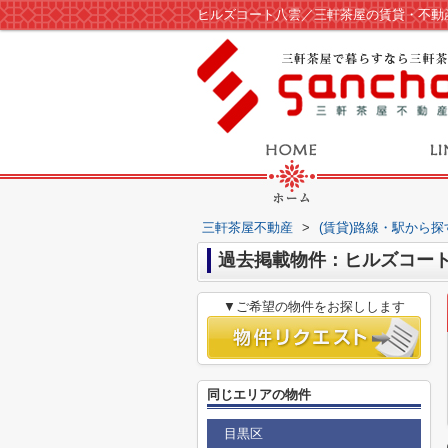
ヒルズコート八雲／三軒茶屋の賃貸・不動
三軒茶屋不動産
>
(賃貸)路線・駅から探
過去掲載物件：ヒルズコー
▼ご希望の物件をお探しします
同じエリアの物件
目黒区