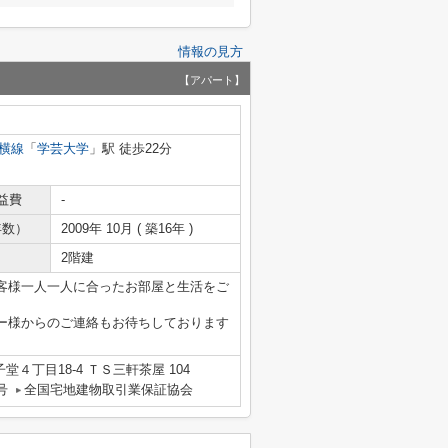
情報の見方
【アパート】
横線
「
学芸大学
」駅 徒歩22分
益費
-
年数）
2009年 10月 ( 築16年 )
2階建
客様一人一人に合ったお部屋と生活をご
ー様からのご連絡もお待ちしております
４丁目18-4 ＴＳ三軒茶屋 104
号
全国宅地建物取引業保証協会