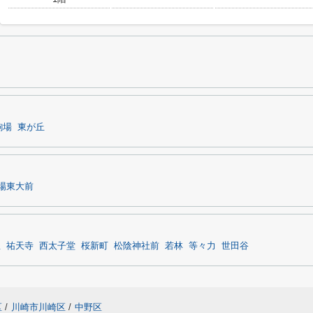
駒場
東が丘
場東大前
屋
祐天寺
西太子堂
桜新町
松陰神社前
若林
等々力
世田谷
区
/
川崎市川崎区
/
中野区