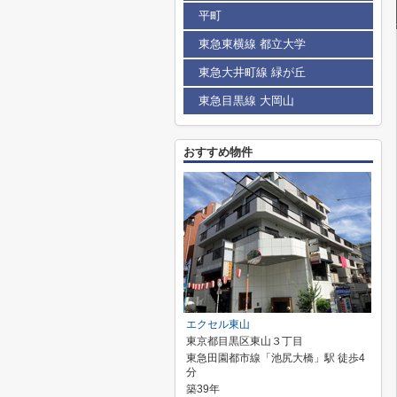
平町
東急東横線 都立大学
東急大井町線 緑が丘
東急目黒線 大岡山
おすすめ物件
エクセル東山
東京都目黒区東山３丁目
東急田園都市線「池尻大橋」駅 徒歩4
分
築39年