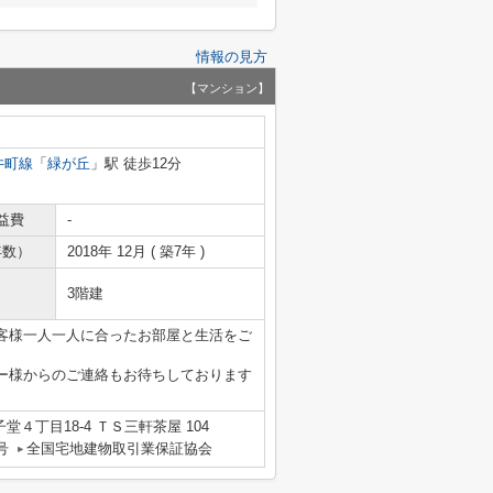
情報の見方
【マンション】
井町線
「
緑が丘
」駅 徒歩12分
益費
-
年数）
2018年 12月 ( 築7年 )
3階建
客様一人一人に合ったお部屋と生活をご
ー様からのご連絡もお待ちしております
４丁目18-4 ＴＳ三軒茶屋 104
号
全国宅地建物取引業保証協会