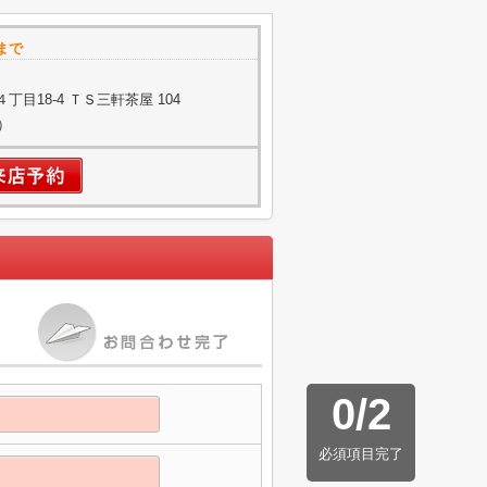
まで
目18-4 ＴＳ三軒茶屋 104
）
0
/
2
必須項目完了