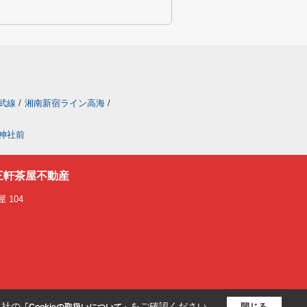
武線
/
湘南新宿ライン高海
/
神社前
三軒茶屋不動産
 104
当社の
をご確認ください。
閉じる