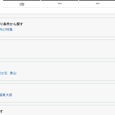
1階
***
***
り条件から探す
向け特集
東が丘
東山
場東大前
す