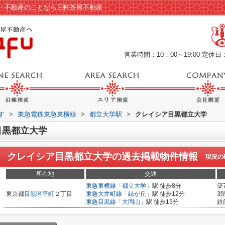
・不動産のことなら三軒茶屋不動産
営業時間：10：00～19:00
定休日
す
>
東急電鉄東急東横線
>
都立大学駅
>
クレイシア目黒都立大学
目黒都立大学
クレイシア目黒都立大学
の過去掲載物件情報
現況の
所在地
交通
東急東横線
「
都立大学
」駅 徒歩8分
築
東京都
目黒区
平町
２丁目
東急大井町線
「
緑が丘
」駅 徒歩12分
3
東急目黒線
「
大岡山
」駅 徒歩13分
鉄