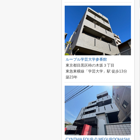
ルーブル学芸大学参番館
東京都目黒区柿の木坂３丁目
東急東横線「学芸大学」駅 徒歩13分
築23年
CYNTHIA FOUR-D MEGUROOHASHI