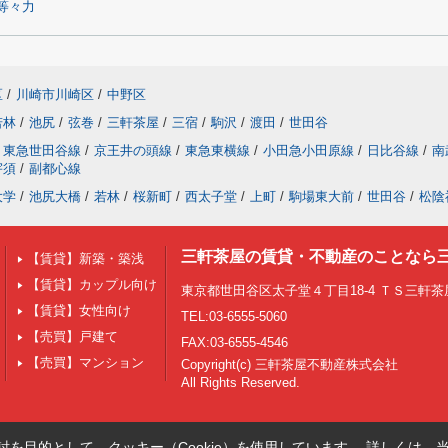
等々力
区
/
川崎市川崎区
/
中野区
若林
/
池尻
/
弦巻
/
三軒茶屋
/
三宿
/
駒沢
/
渡田
/
世田谷
東急世田谷線
/
京王井の頭線
/
東急東横線
/
小田急小田原線
/
日比谷線
/
南
宇須
/
副都心線
大学
/
池尻大橋
/
若林
/
桜新町
/
西太子堂
/
上町
/
駒場東大前
/
世田谷
/
松陰
三軒茶屋の賃貸・不動産のことなら
【賃貸】新築・築浅
【賃貸】カップル向け
東京都世田谷区太子堂４丁目18-4 ＴＳ三軒茶屋
【賃貸】女性向け
TEL:03-6555-5060
【売買】戸建て
FAX:03-6555-4546
【売買】マンション
Copyright(c) 三軒茶屋不動産株式会社
All Rights Reserved.
を目的として、クッキー（Cookie）を使用しています。
詳しくは、