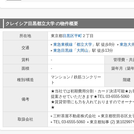
クレイシア目黒都立大学
の物件概要
所在地
東京都
目黒区
平町
２丁目
東急東横線
「
都立大学
」駅 徒歩8分
東急大
交通
東急目黒線
「
大岡山
」駅 徒歩13分
賃料
-
管理費・共
面積
-
築年月（築
マンション / 鉄筋コンクリー
種別/構造
階建
ト
★当社では初期費用分割・カード決済可能★お
提案させていただきます★TEL:03-6555-5060
備考
★賃貸管理にも力を入れておりますのでオーナ
★
三軒茶屋不動産株式会社
東京都世田谷区太子堂
取扱会社
TEL:03-6555-5060
東京都知事 (2) 第102997