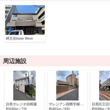
碑文谷base West
周辺施設
目黒サレジオ幼稚園
サレジアン国際学園目黒星美小学校
目黒区立目
約530m／7分
約451m／6分
約649m／