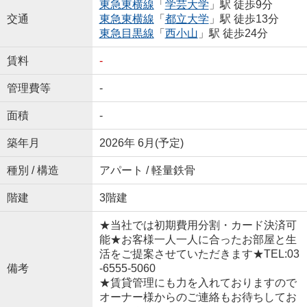
東急東横線
「
学芸大学
」駅 徒歩9分
交通
東急東横線
「
都立大学
」駅 徒歩13分
東急目黒線
「
西小山
」駅 徒歩24分
賃料
-
管理費等
-
面積
-
築年月
2026年 6月(予定)
種別 / 構造
アパート / 軽量鉄骨
階建
3階建
★当社では初期費用分割・カード決済可
能★お客様一人一人に合ったお部屋と生
活をご提案させていただきます★TEL:03
備考
-6555-5060
★賃貸管理にも力を入れておりますので
オーナー様からのご連絡もお待ちしてお