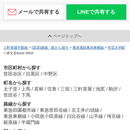
メールで共有する
LINEで共有する
ページトップへ
三軒茶屋不動産
>
(賃貸)路線・駅から探す
>
東急電鉄東急東横線
>
学芸大学駅
>
碑文谷base West
市区町村から探す
世田谷区
/
目黒区
/
中野区
町名から探す
太子堂
/
上馬
/
若林
/
弦巻
/
三宿
/
三軒茶屋
/
池尻
/
駒沢
/
世田谷
/
下馬
路線から探す
東急田園都市線
/
東急世田谷線
/
京王井の頭線
/
東急東横線
/
小田急小田原線
/
日比谷線
/
山手線
/
埼京線
/
銀座線
/
半蔵門線