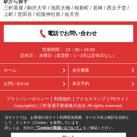
駅から探す
三軒茶屋
/
駒沢大学
/
池尻大橋
/
桜新町
/
若林
/
西太子堂
/
上町
/
世田谷
/
松陰神社前
/
祐天寺
電話でお問い合わせ
営業時間：
10：00～19:00
定休日：
水曜日（賃貸部：1～3月は定休日なし）
ホーム
会社概要
お問い合わせ
来店予約
プライバシーポリシー
利用規約
アクセスマップ
PCサイト
Copyright(c) 三軒茶屋不動産株式会社 All rights reserved.
当サイトでは、お客様の当サイト利用状況把握、サービス向上検討を目的と
して、クッキー（Cookie）を使用しています。
詳しくは、当社の
「Cookieの取扱いについて」
をご確認ください。