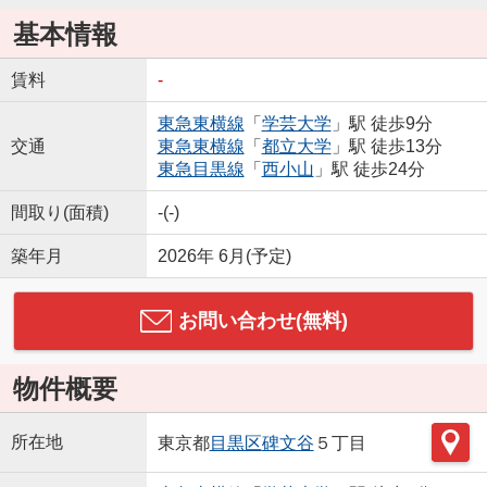
基本情報
賃料
-
東急東横線
「
学芸大学
」駅 徒歩9分
交通
東急東横線
「
都立大学
」駅 徒歩13分
東急目黒線
「
西小山
」駅 徒歩24分
間取り(面積)
-(-)
築年月
2026年 6月(予定)
お問い合わせ(無料)
物件概要
所在地
東京都
目黒区
碑文谷
５丁目