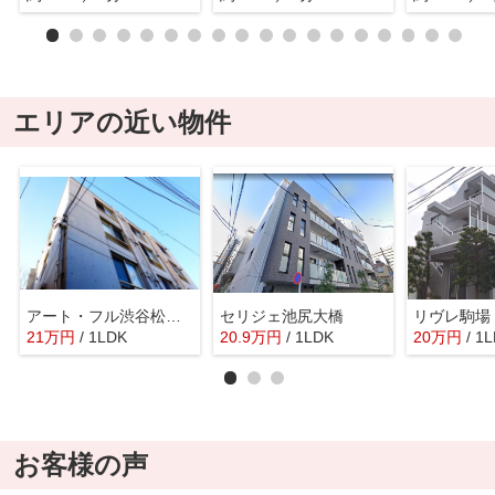
エリアの近い物件
アート・フル渋谷松見坂
セリジェ池尻大橋
リヴレ駒場
21
万
円
/ 1LDK
20.9
万
円
/ 1LDK
20
万
円
/ 1
お客様の声