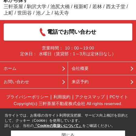
駅から探す
三軒茶屋
/
駒沢大学
/
池尻大橋
/
桜新町
/
若林
/
西太子堂
/
上町
/
世田谷
/
池ノ上
/
祐天寺
電話でお問い合わせ
営業時間：
10：00～19:00
定休日：
水曜日（賃貸部：1～3月は定休日なし）
ホーム
会社概要
お問い合わせ
来店予約
プライバシーポリシー
利用規約
アクセスマップ
PCサイト
Copyright(c) 三軒茶屋不動産株式会社 All rights reserved.
当サイトでは、お客様の当サイト利用状況把握、サービス向上検討を目的と
して、クッキー（Cookie）を使用しています。
詳しくは、当社の
「Cookieの取扱いについて」
をご確認ください。
閉じる