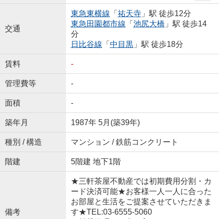
東急東横線
「
祐天寺
」駅 徒歩12分
東急田園都市線
「
池尻大橋
」駅 徒歩14
交通
分
日比谷線
「
中目黒
」駅 徒歩18分
賃料
-
管理費等
-
面積
-
築年月
1987年 5月(築39年)
種別 / 構造
マンション / 鉄筋コンクリート
階建
5階建 地下1階
★三軒茶屋不動産では初期費用分割・カ
ード決済可能★お客様一人一人に合った
お部屋と生活をご提案させていただきま
備考
す★TEL:03-6555-5060