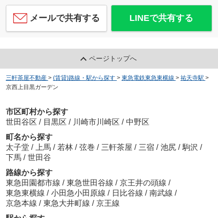
メールで共有する
LINEで共有する
ページトップへ
三軒茶屋不動産
>
(賃貸)路線・駅から探す
>
東急電鉄東急東横線
>
祐天寺駅
>
京西上目黒ガーデン
市区町村から探す
世田谷区
/
目黒区
/
川崎市川崎区
/
中野区
町名から探す
太子堂
/
上馬
/
若林
/
弦巻
/
三軒茶屋
/
三宿
/
池尻
/
駒沢
/
下馬
/
世田谷
路線から探す
東急田園都市線
/
東急世田谷線
/
京王井の頭線
/
東急東横線
/
小田急小田原線
/
日比谷線
/
南武線
/
京急本線
/
東急大井町線
/
京王線