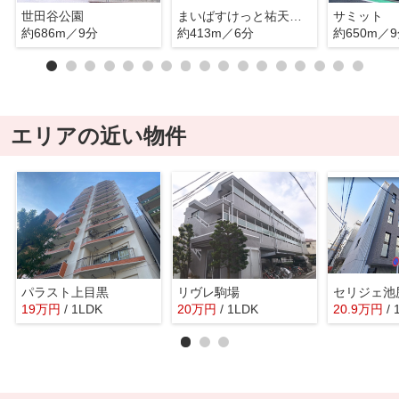
世田谷公園
まいばすけっと祐天寺駅西店
サミット
約686m／9分
約413m／6分
約650m／
エリアの近い物件
パラスト上目黒
リヴレ駒場
セリジェ池
19
万
円
/ 1LDK
20
万
円
/ 1LDK
20.9
万
円
/