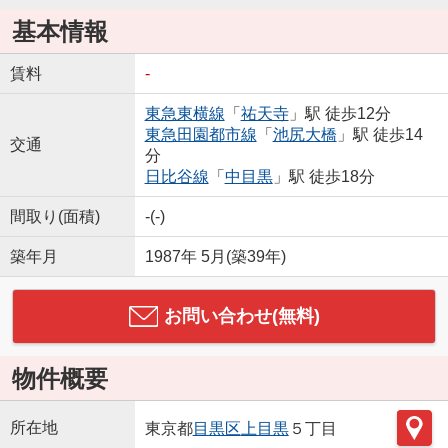
基本情報
賃料
-
東急東横線
「
祐天寺
」駅 徒歩12分
東急田園都市線
「
池尻大橋
」駅 徒歩14
交通
分
日比谷線
「
中目黒
」駅 徒歩18分
間取り(面積)
-(-)
築年月
1987年 5月(築39年)
お問い合わせ(無料)
物件概要
所在地
東京都
目黒区
上目黒
５丁目