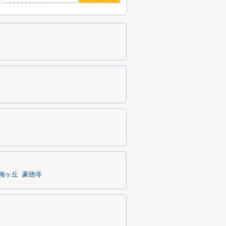
梅ヶ丘
豪徳寺