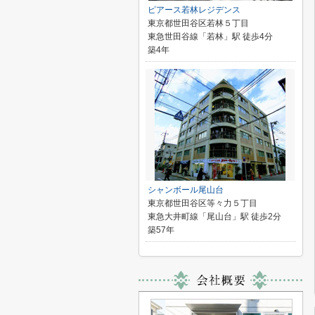
ピアース若林レジデンス
東京都世田谷区若林５丁目
東急世田谷線「若林」駅 徒歩4分
築4年
シャンボール尾山台
東京都世田谷区等々力５丁目
東急大井町線「尾山台」駅 徒歩2分
築57年