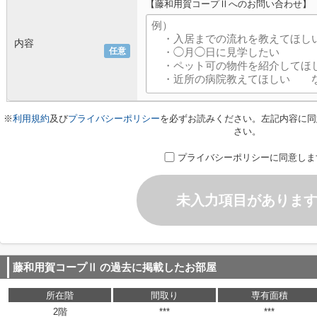
【藤和用賀コープⅡへのお問い合わせ】
内容
任意
※
利用規約
及び
プライバシーポリシー
を必ずお読みください。左記内容に同
さい。
プライバシーポリシーに同意しま
未入力項目がありま
藤和用賀コープⅡ
の過去に掲載したお部屋
所在階
間取り
専有面積
2階
***
***