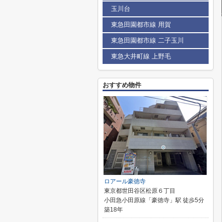
玉川台
東急田園都市線 用賀
東急田園都市線 二子玉川
東急大井町線 上野毛
おすすめ物件
ロアール豪徳寺
東京都世田谷区松原６丁目
小田急小田原線「豪徳寺」駅 徒歩5分
築18年