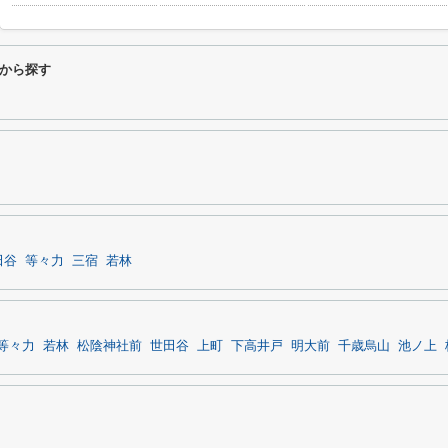
から探す
田谷
等々力
三宿
若林
等々力
若林
松陰神社前
世田谷
上町
下高井戸
明大前
千歳烏山
池ノ上