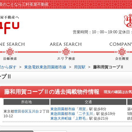
産のことなら三軒茶屋不動産
営業時間：10：00～19:00
定休日
・駅から探す
>
東急電鉄東急田園都市線
>
用賀駅
>
藤和用賀コープⅡ
ープⅡ
藤和用賀コープⅡ
の過去掲載物件情報
現況の確認はお気
所在地
交通
東急田園都市線
「
用賀
」駅 徒歩8分
築
東京都
世田谷区
玉川台
２丁目
東急田園都市線
「
二子玉川
」駅 徒歩19分
5
10-12
東急大井町線
「
上野毛
」駅 徒歩21分
鉄