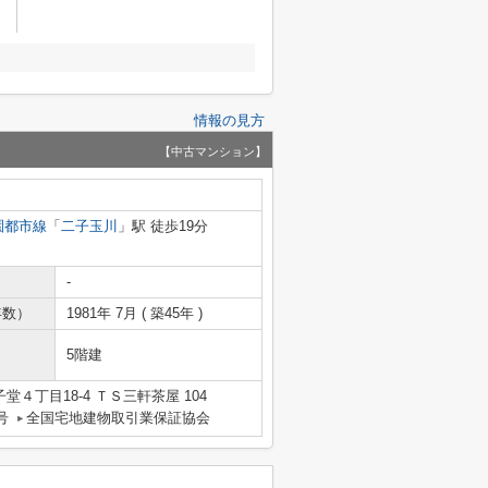
情報の見方
【中古マンション】
園都市線
「
二子玉川
」駅 徒歩19分
-
年数）
1981年 7月 ( 築45年 )
5階建
４丁目18-4 ＴＳ三軒茶屋 104
号
全国宅地建物取引業保証協会