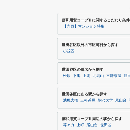
藤和用賀コープⅡに関するこだわり条件
【売買】マンション特集
世田谷区以外の市区町村から探す
杉並区
世田谷区の町名から探す
松原
下馬
上馬
北烏山
三軒茶屋
世
世田谷区にある駅から探す
池尻大橋
三軒茶屋
駒沢大学
尾山台
藤和用賀コープⅡ周辺の駅から探す
等々力
上町
尾山台
世田谷