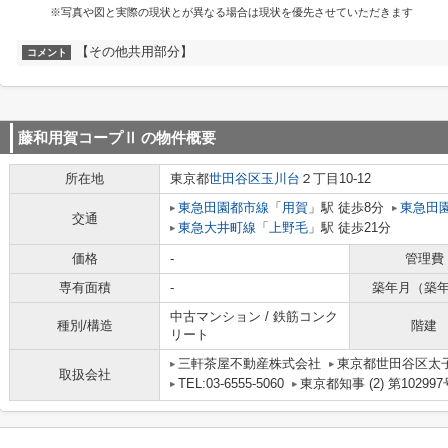
※写真や図と実際の現状とが異なる場合は現状を優先させていただきます
【その他共用部分】
コメント
藤和用賀コープⅡ
の物件概要
所在地
東京都
世田谷区
玉川台
２丁目10-12
東急田園都市線
「
用賀
」駅 徒歩8分
東急田
交通
東急大井町線
「
上野毛
」駅 徒歩21分
価格
-
管理費
専有面積
-
築年月（築
中古マンション / 鉄筋コンク
種別/構造
階建
リート
三軒茶屋不動産株式会社
東京都世田谷区太子堂
取扱会社
TEL:03-6555-5060
東京都知事 (2) 第102997