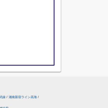
武線
/
湘南新宿ライン高海
/