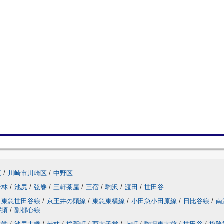
区
/
川崎市川崎区
/
中野区
若林
/
池尻
/
弦巻
/
三軒茶屋
/
三宿
/
駒沢
/
渡田
/
世田谷
東急世田谷線
/
京王井の頭線
/
東急東横線
/
小田急小田原線
/
日比谷線
/
南
宇須
/
副都心線