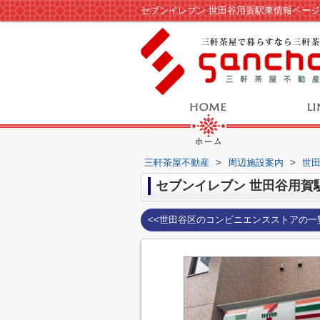
セブンイレブン 世田谷用賀駅東情報ペー
三軒茶屋不動産
>
周辺施設案内
>
世
セブンイレブン 世田谷用賀
<<世田谷区のコンビニエンスストアの一