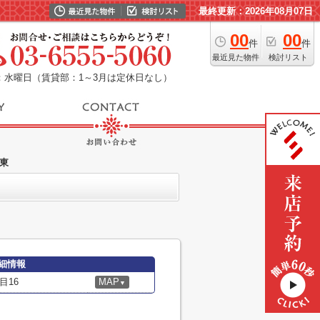
最終更新：2026年08月07日
00
00
件
件
最近見た物件
検討リスト
：水曜日（賃貸部：1～3月は定休日なし）
東
細情報
目16
MAP
▼