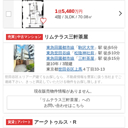
1
5,480
億
万
円
4階 / 3LDK / 70.08㎡
リムテラス三軒茶屋
売買 | 中古マンション
東急田園都市線
「
駒沢大学
」駅 徒歩5分
東急世田谷線
「
松陰神社前
」駅 徒歩10分
東急田園都市線
「
三軒茶屋
」駅 徒歩15分
築10年 / 3階建
東京都
世田谷区
上馬
４丁目33-13
世田谷区エリア一戸建てをお探しなら、不動産情報を豊富に扱う当社までご
連絡下さい。きっと満足していただける物件をお探し致します。
現在販売物件情報がありません。
「リムテラス三軒茶屋」への
お問い合わせはこちら
アークトゥルス・R
賃貸 | アパート