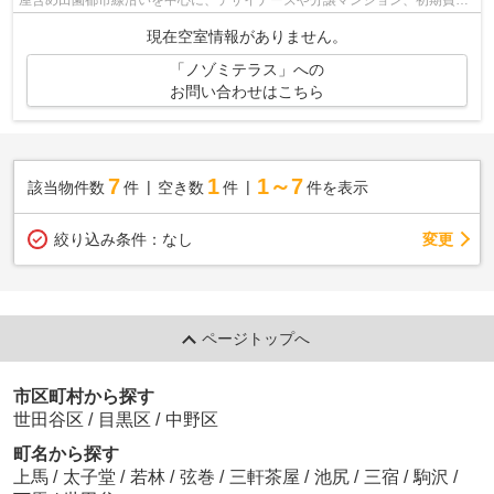
を抑えた部屋探しはぜひ当社にお任せく...
現在空室情報がありません。
「ノゾミテラス」への
お問い合わせはこちら
7
1
1～7
該当物件数
件
空き数
件
件を表示
変更
絞り込み条件：
なし
ページトップへ
市区町村から探す
世田谷区
/
目黒区
/
中野区
町名から探す
上馬
/
太子堂
/
若林
/
弦巻
/
三軒茶屋
/
池尻
/
三宿
/
駒沢
/