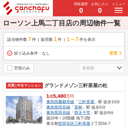
閲覧履歴
お気に入り
メニュー
0
0
ローソン上馬二丁目店の周辺物件一覧
7
1
1～7
該当物件数
件
販売数
件
件を表示
変更
絞り込み条件：
なし
空室のみ
グランドメゾン三軒茶屋の杜
売買 | 中古マンション
1
5,480
億
万円
東急田園都市線
「
三軒茶屋
」駅 徒歩10分
東急世田谷線
「
若林
」駅 徒歩5分
東急世田谷線
「
西太子堂
」駅 徒歩9分
築20年 / 20階建 地下2階
東京都
世田谷区
三軒茶屋
２丁目56-7