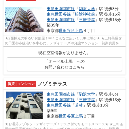
東急田園都市線
「
駒沢大学
」駅 徒歩8分
東急世田谷線
「
松陰神社前
」駅 徒歩15分
東急田園都市線
「
三軒茶屋
」駅 徒歩15分
築35年
東京都
世田谷区
上馬
４丁目
★2面採光の明るいお部屋！中々こんなに広い１LDKは希少★ ★三軒茶屋含
め田園都市線沿いを中心に、デザイナーズや分譲マンション、初期費用を抑
えた部屋探しはぜひ当社にお任せください♪...
現在空室情報がありません。
「オーベル上馬」への
お問い合わせはこちら
ノゾミテラス
賃貸 | マンション
東急田園都市線
「
駒沢大学
」駅 徒歩6分
東急田園都市線
「
三軒茶屋
」駅 徒歩13分
東急世田谷線
「
若林
」駅 徒歩13分
築9年
東京都
世田谷区
上馬
２丁目
★お洒落メゾネットデザイナーズ！デスク付でリモートスペース★ ★三軒茶
屋含め田園都市線沿いを中心に、デザイナーズや分譲マンション、初期費用