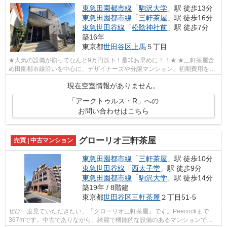
東急田園都市線
「
駒沢大学
」駅 徒歩13分
東急田園都市線
「
三軒茶屋
」駅 徒歩16分
東急世田谷線
「
松陰神社前
」駅 徒歩7分
築16年
東京都
世田谷区
上馬
５丁目
★人気の設備が揃ってなんと9万円以下！是非お早めに！！★ ★三軒茶屋含
め田園都市線沿いを中心に、デザイナーズや分譲マンション、初期費用を抑
えた部屋探しはぜひ当社にお任せください...
現在空室情報がありません。
「アークトゥルス・R」への
お問い合わせはこちら
グローリオ三軒茶屋
売買 | 中古マンション
東急田園都市線
「
三軒茶屋
」駅 徒歩10分
東急世田谷線
「
西太子堂
」駅 徒歩9分
東急田園都市線
「
駒沢大学
」駅 徒歩14分
築19年 / 8階建
東京都
世田谷区
三軒茶屋
２丁目51-5
ぜひ一度見ていただきたい、「グローリオ三軒茶屋」です。Peecockまで
367mです。中古でありながら、綺麗で機能的な設備のあるマンションで