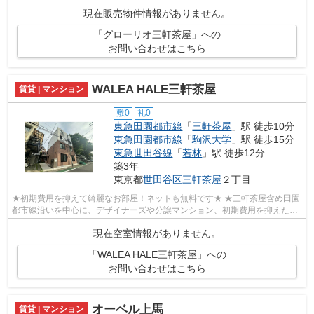
す。こちらは利便性の高いエレベーター付きの...
現在販売物件情報がありません。
「グローリオ三軒茶屋」への
お問い合わせはこちら
WALEA HALE三軒茶屋
賃貸 | マンション
敷0
礼0
東急田園都市線
「
三軒茶屋
」駅 徒歩10分
東急田園都市線
「
駒沢大学
」駅 徒歩15分
東急世田谷線
「
若林
」駅 徒歩12分
築3年
東京都
世田谷区
三軒茶屋
２丁目
★初期費用を抑えて綺麗なお部屋！ネットも無料です★ ★三軒茶屋含め田園
都市線沿いを中心に、デザイナーズや分譲マンション、初期費用を抑えた部
屋探しはぜひ当社にお任せください♪よく...
現在空室情報がありません。
「WALEA HALE三軒茶屋」への
お問い合わせはこちら
オーベル上馬
賃貸 | マンション