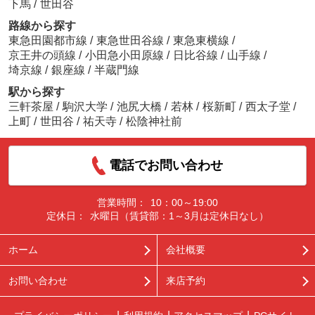
下馬
/
世田谷
路線から探す
東急田園都市線
/
東急世田谷線
/
東急東横線
/
京王井の頭線
/
小田急小田原線
/
日比谷線
/
山手線
/
埼京線
/
銀座線
/
半蔵門線
駅から探す
三軒茶屋
/
駒沢大学
/
池尻大橋
/
若林
/
桜新町
/
西太子堂
/
上町
/
世田谷
/
祐天寺
/
松陰神社前
電話でお問い合わせ
営業時間：
10：00～19:00
定休日：
水曜日（賃貸部：1～3月は定休日なし）
ホーム
会社概要
お問い合わせ
来店予約