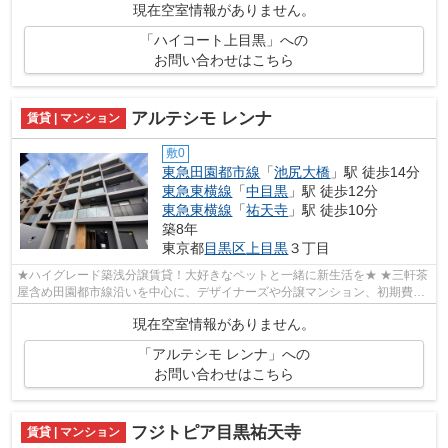
現在空室情報がありません。
「ハイコート上目黒」への
お問い合わせはこちら
アルテシモ レンナ
賃貸 | マンション
敷0
東急田園都市線
「
池尻大橋
」駅 徒歩14分
東急東横線
「
中目黒
」駅 徒歩12分
東急東横線
「
祐天寺
」駅 徒歩10分
築8年
東京都
目黒区
上目黒
３丁目
★ハイグレード築浅分譲賃貸！大好きなペットと一緒に新生活を★ ★三軒茶
屋含め田園都市線沿いを中心に、デザイナーズや分譲マンション、初期費用
を抑えた部屋探しはぜひ当社にお任せく...
現在空室情報がありません。
「アルテシモ レンナ」への
お問い合わせはこちら
フジトピア目黒祐天寺
賃貸 | マンション