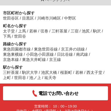
ページトップへ
市区町村から探す
世田谷区
/
目黒区
/
川崎市川崎区
/
中野区
町名から探す
太子堂
/
上馬
/
若林
/
弦巻
/
三軒茶屋
/
三宿
/
池尻
/
駒沢
/
下馬
/
世田谷
路線から探す
東急田園都市線
/
東急世田谷線
/
京王井の頭線
/
東急東横線
/
小田急小田原線
/
日比谷線
/
南武線
/
京急本線
/
東急大井町線
/
京王線
駅から探す
三軒茶屋
/
駒沢大学
/
池尻大橋
/
桜新町
/
若林
/
西太子堂
/
上町
/
世田谷
/
池ノ上
/
祐天寺
電話でお問い合わせ
営業時間：
10：00～19:00