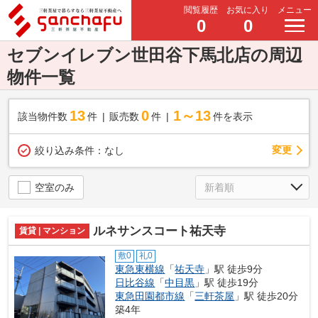
閲覧履歴
お気に入り
メニュー
0
0
セブンイレブン世田谷下馬北店の周辺
物件一覧
13
0
1～13
該当物件数
件
販売数
件
件を表示
変更
絞り込み条件：
なし
空室のみ
ルネサンスコート祐天寺
賃貸 | マンション
敷0
礼0
東急東横線
「
祐天寺
」駅 徒歩9分
日比谷線
「
中目黒
」駅 徒歩19分
東急田園都市線
「
三軒茶屋
」駅 徒歩20分
築4年