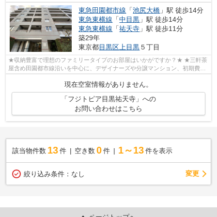
東急田園都市線
「
池尻大橋
」駅 徒歩14分
東急東横線
「
中目黒
」駅 徒歩14分
東急東横線
「
祐天寺
」駅 徒歩11分
築29年
東京都
目黒区
上目黒
５丁目
★収納豊富で理想のファミリータイプのお部屋はいかがですか？★ ★三軒茶
屋含め田園都市線沿いを中心に、デザイナーズや分譲マンション、初期費用
を抑えた部屋探しはぜひ当社にお任せく...
現在空室情報がありません。
「フジトピア目黒祐天寺」への
お問い合わせはこちら
13
0
1～13
該当物件数
件
空き数
件
件を表示
変更
絞り込み条件：
なし