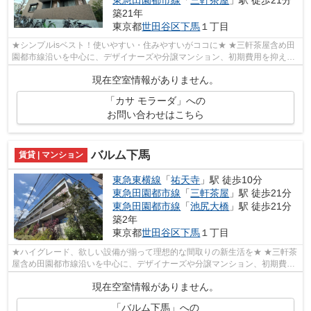
東急田園都市線
「
三軒茶屋
」駅 徒歩21分
築21年
東京都
世田谷区
下馬
１丁目
★シンプルisベスト！使いやすい・住みやすいがココに★ ★三軒茶屋含め田
園都市線沿いを中心に、デザイナーズや分譲マンション、初期費用を抑えた
部屋探しはぜひ当社にお任せください♪よ...
現在空室情報がありません。
「カサ モラーダ」への
お問い合わせはこちら
バルム下馬
賃貸 | マンション
東急東横線
「
祐天寺
」駅 徒歩10分
東急田園都市線
「
三軒茶屋
」駅 徒歩21分
東急田園都市線
「
池尻大橋
」駅 徒歩21分
築2年
東京都
世田谷区
下馬
１丁目
★ハイグレード、欲しい設備が揃って理想的な間取りの新生活を★ ★三軒茶
屋含め田園都市線沿いを中心に、デザイナーズや分譲マンション、初期費用
を抑えた部屋探しはぜひ当社にお任せく...
現在空室情報がありません。
「バルム下馬」への