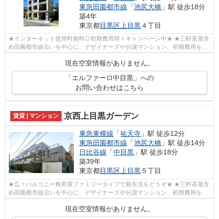
東急田園都市線
「
池尻大橋
」駅 徒歩18分
築4年
東京都
目黒区
上目黒
４丁目
★インターネット使用料無料◎初期費用得々キャンペーン中★ ★三軒茶屋含
め田園都市線沿いを中心に、デザイナーズや分譲マンション、初期費用を抑
えた部屋探しはぜひ当社にお任せください...
現在空室情報がありません。
「エルファーロ中目黒」への
お問い合わせはこちら
京西上目黒ガーデン
賃貸 | マンション
東急東横線
「
祐天寺
」駅 徒歩12分
東急田園都市線
「
池尻大橋
」駅 徒歩14分
日比谷線
「
中目黒
」駅 徒歩18分
築39年
東京都
目黒区
上目黒
５丁目
★広々バルコニー角部屋ファミリータイプで新生活をどうぞ★ ★三軒茶屋含
め田園都市線沿いを中心に、デザイナーズや分譲マンション、初期費用を抑
えた部屋探しはぜひ当社にお任せくださ...
現在空室情報がありません。