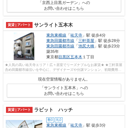
「京西上目黒ガーデン」への
お問い合わせはこちら
サンライト五本木
賃貸 | アパート
東急東横線
「
祐天寺
」駅 徒歩4分
東急田園都市線
「
三軒茶屋
」駅 徒歩28分
東急田園都市線
「
池尻大橋
」駅 徒歩23分
築35年
東京都
目黒区
五本木
１丁目
★人気の高い祐天寺エリア！広々居室でリーズナブルなお家賃★ ★三軒茶屋
含め田園都市線沿いを中心に、デザイナーズや分譲マンション、初期費用を
抑えた部屋探しはぜひ当社にお任せくだ...
現在空室情報がありません。
「サンライト五本木」への
お問い合わせはこちら
ラビット ハッチ
賃貸 | アパート
敷0
礼0
東急東横線
「
祐天寺
」駅 徒歩3分