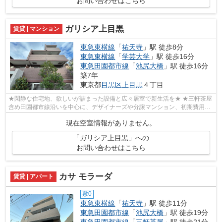
お問い合わせはこちら
ガリシア上目黒
賃貸 | マンション
東急東横線
「
祐天寺
」駅 徒歩8分
東急東横線
「
学芸大学
」駅 徒歩16分
東急田園都市線
「
池尻大橋
」駅 徒歩16分
築7年
東京都
目黒区
上目黒
４丁目
★閑静な住宅地、欲しいが詰まった設備と広々居室で新生活を★ ★三軒茶屋
含め田園都市線沿いを中心に、デザイナーズや分譲マンション、初期費用を
抑えた部屋探しはぜひ当社にお任せくだ...
現在空室情報がありません。
「ガリシア上目黒」への
お問い合わせはこちら
カサ モラーダ
賃貸 | アパート
敷0
東急東横線
「
祐天寺
」駅 徒歩11分
東急田園都市線
「
池尻大橋
」駅 徒歩19分