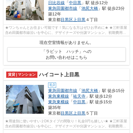
日比谷線
「
中目黒
」駅 徒歩12分
東急田園都市線
「
池尻大橋
」駅 徒歩23分
築12年
東京都
目黒区
上目黒
４丁目
★ワンちゃんとお住まい可能です！気になる方はぜひお早めに★ ★三軒茶屋
含め田園都市線沿いを中心に、デザイナーズや分譲マンション、初期費用を
抑えた部屋探しはぜひ当社にお任せくだ...
現在空室情報がありません。
「ラビット ハッチ」への
お問い合わせはこちら
ハイコート上目黒
賃貸 | マンション
礼0
東急田園都市線
「
池尻大橋
」駅 徒歩15分
東急東横線
「
祐天寺
」駅 徒歩12分
東急東横線
「
中目黒
」駅 徒歩15分
築35年
東京都
目黒区
上目黒
５丁目
★用途別に使いやすい２DKタイプの間取り！礼金0円も嬉しい★ ★三軒茶屋
含め田園都市線沿いを中心に、デザイナーズや分譲マンション、初期費用を
抑えた部屋探しはぜひ当社にお任せくださ...