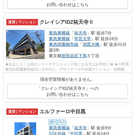
お問い合わせはこちら
クレイシアIDZ祐天寺Ⅱ
賃貸 | マンション
東急東横線
「
祐天寺
」駅 徒歩7分
東急東横線
「
学芸大学
」駅 徒歩16分
東急田園都市線
「
池尻大橋
」駅 徒歩21分
築3年
東京都
世田谷区
下馬
５丁目
★出ました！人気のシリーズマンション◎気になる方はお早めに★ ★三軒茶
屋含め田園都市線沿いを中心に、デザイナーズや分譲マンション、初期費用
を抑えた部屋探しはぜひ当社にお任せくだ...
現在空室情報がありません。
「クレイシアIDZ祐天寺Ⅱ」への
お問い合わせはこちら
エルファーロ中目黒
賃貸 | マンション
敷0
礼0
東急東横線
「
祐天寺
」駅 徒歩9分
日比谷線
「
中目黒
」駅 徒歩14分