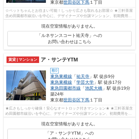
東京都
世田谷区
下馬
１丁目
☆ペットちゃんとお住まい可能！しっかり広さも取れるお部屋☆ ★三軒茶屋
含め田園都市線沿いを中心に、デザイナーズや分譲マンション、初期費用を
抑えた部屋探しはぜひ当社にお任せくだ...
現在空室情報がありません。
「ルネサンスコート祐天寺」への
お問い合わせはこちら
ア・サンテYTM
賃貸 | マンション
敷0
東急東横線
「
祐天寺
」駅 徒歩9分
東急東横線
「
学芸大学
」駅 徒歩17分
東急田園都市線
「
池尻大橋
」駅 徒歩19分
築24年
東京都
世田谷区
下馬
１丁目
★広さもしっかり確保！安心なオートロック付きマンション★ ★三軒茶屋含
め田園都市線沿いを中心に、デザイナーズや分譲マンション、初期費用を抑
えた部屋探しはぜひ当社にお任せくださ...
現在空室情報がありません。
「ア・サンテYTM」への