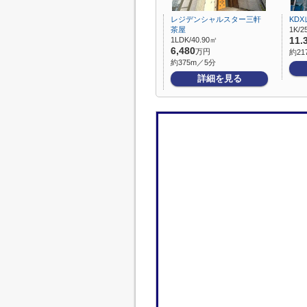
レジデンシャルスター三軒
KD
茶屋
1K/2
1LDK/40.90㎡
11.
6,480
万円
約21
約375m／5分
詳細を見る