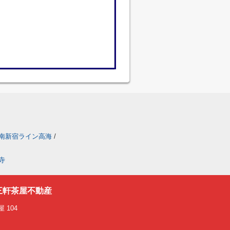
南新宿ライン高海
/
寺
三軒茶屋不動産
 104