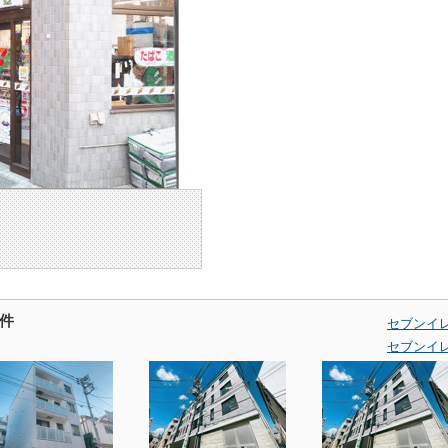
件
セブンイ
セブンイ