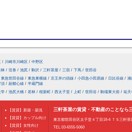
区
/
川崎市川崎区
/
中野区
若林
/
弦巻
/
池尻
/
駒沢
/
三軒茶屋
/
三宿
/
下馬
/
世田谷
東急世田谷線
/
東急東横線
/
京王井の頭線
/
小田急小田原線
/
日比谷線
/
湘
宇須
/
副都心線
/
半蔵門線
大学
/
池尻大橋
/
若林
/
桜新町
/
西太子堂
/
上町
/
世田谷
/
駒場東大前
/
祐天
三軒茶屋の賃貸・不動産のことなら
【賃貸】新築・築浅
【賃貸】カップル向け
東京都世田谷区太子堂４丁目18-4 ＴＳ三軒茶屋
【賃貸】女性向け
TEL:03-6555-5060