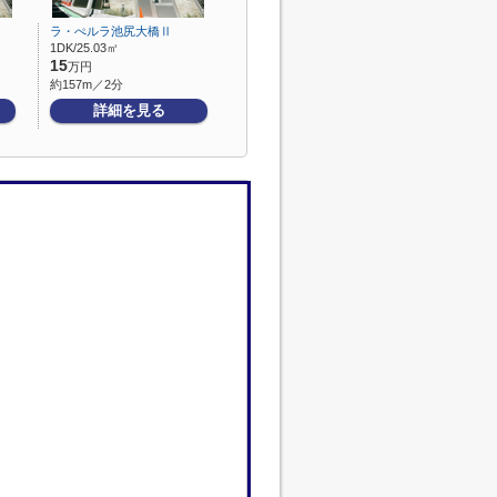
ラ・ぺルラ池尻大橋Ⅱ
1DK/25.03㎡
15
万円
約157m／2分
詳細を見る