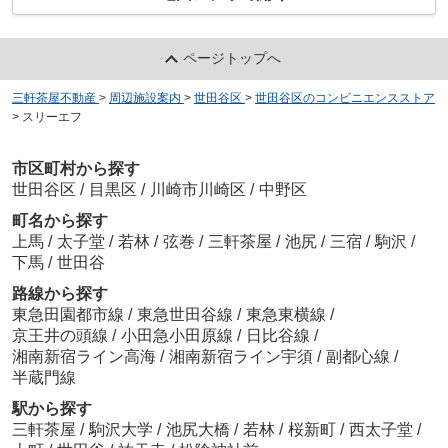
ページトップへ
三軒茶屋不動産
>
周辺施設案内
>
世田谷区
>
世田谷区のコンビニエンスストア
>
スリーエフ
市区町村から探す
世田谷区
/
目黒区
/
川崎市川崎区
/
中野区
町名から探す
上馬
/
太子堂
/
若林
/
弦巻
/
三軒茶屋
/
池尻
/
三宿
/
駒沢
/
下馬
/
世田谷
路線から探す
東急田園都市線
/
東急世田谷線
/
東急東横線
/
京王井の頭線
/
小田急小田原線
/
日比谷線
/
湘南新宿ライン高海
/
湘南新宿ライン宇須
/
副都心線
/
半蔵門線
駅から探す
三軒茶屋
/
駒沢大学
/
池尻大橋
/
若林
/
桜新町
/
西太子堂
/