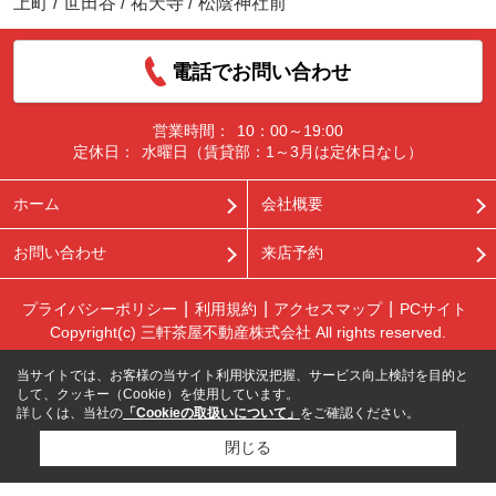
上町
/
世田谷
/
祐天寺
/
松陰神社前
電話でお問い合わせ
営業時間：
10：00～19:00
定休日：
水曜日（賃貸部：1～3月は定休日なし）
ホーム
会社概要
お問い合わせ
来店予約
プライバシーポリシー
利用規約
アクセスマップ
PCサイト
Copyright(c) 三軒茶屋不動産株式会社 All rights reserved.
当サイトでは、お客様の当サイト利用状況把握、サービス向上検討を目的と
して、クッキー（Cookie）を使用しています。
詳しくは、当社の
「Cookieの取扱いについて」
をご確認ください。
閉じる