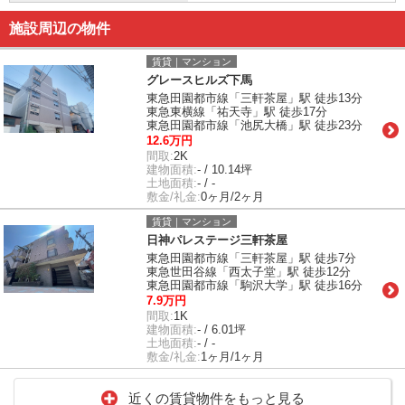
施設周辺の物件
賃貸｜マンション
グレースヒルズ下馬
東急田園都市線「三軒茶屋」駅 徒歩13分
東急東横線「祐天寺」駅 徒歩17分
東急田園都市線「池尻大橋」駅 徒歩23分
12.6万円
間取:
2K
建物面積:
- / 10.14坪
土地面積:
- / -
敷金/礼金:
0ヶ月/2ヶ月
賃貸｜マンション
日神パレステージ三軒茶屋
東急田園都市線「三軒茶屋」駅 徒歩7分
東急世田谷線「西太子堂」駅 徒歩12分
東急田園都市線「駒沢大学」駅 徒歩16分
7.9万円
間取:
1K
建物面積:
- / 6.01坪
土地面積:
- / -
敷金/礼金:
1ヶ月/1ヶ月
近くの賃貸物件をもっと見る