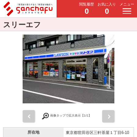
閲覧履歴
お気に入り
メニュー
0
0
スリーエフ
前
次
画像タップで拡大表示【
1
/1】
所在地
東京都世田谷区三軒茶屋１丁目6-10