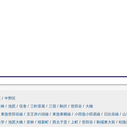
区
/
中野区
若林
/
池尻
/
弦巻
/
三軒茶屋
/
三宿
/
駒沢
/
世田谷
/
大橋
東急世田谷線
/
京王井の頭線
/
東急東横線
/
小田急小田原線
/
日比谷線
/
山
大学
/
池尻大橋
/
若林
/
桜新町
/
西太子堂
/
上町
/
世田谷
/
駒場東大前
/
松陰