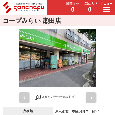
閲覧履歴
お気に入り
メニュー
0
0
コープみらい 瀬田店
前
次
画像タップで拡大表示【
1
/1】
所在地
東京都世田谷区瀬田２丁目2716