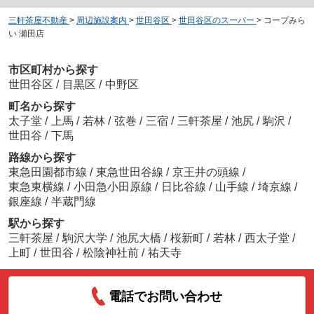
三軒茶屋不動産
>
周辺施設案内
>
世田谷区
>
世田谷区のスーパー
>
コープみら
い 瀬田店
市区町村から探す
世田谷区
/
目黒区
/
中野区
町名から探す
太子堂
/
上馬
/
若林
/
弦巻
/
三宿
/
三軒茶屋
/
池尻
/
駒沢
/
世田谷
/
下馬
路線から探す
東急田園都市線
/
東急世田谷線
/
京王井の頭線
/
東急東横線
/
小田急小田原線
/
日比谷線
/
山手線
/
埼京線
/
銀座線
/
半蔵門線
駅から探す
三軒茶屋
/
駒沢大学
/
池尻大橋
/
桜新町
/
若林
/
西太子堂
/
上町
/
世田谷
/
松陰神社前
/
祐天寺
電話でお問い合わせ