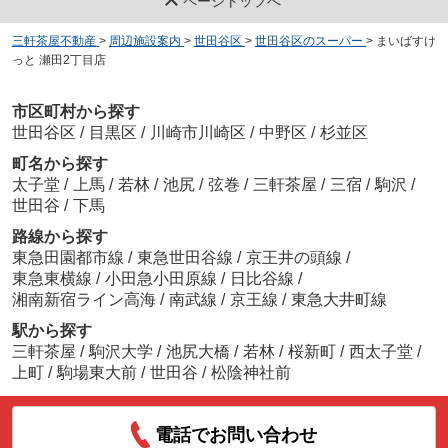
ページトップへ
三軒茶屋不動産
>
周辺施設案内
>
世田谷区
>
世田谷区のスーパー
>
まいばすけ
っと 瀬田2丁目店
市区町村から探す
世田谷区
/
目黒区
/
川崎市川崎区
/
中野区
/
杉並区
町名から探す
太子堂
/
上馬
/
若林
/
池尻
/
弦巻
/
三軒茶屋
/
三宿
/
駒沢
/
世田谷
/
下馬
路線から探す
東急田園都市線
/
東急世田谷線
/
京王井の頭線
/
東急東横線
/
小田急小田原線
/
日比谷線
/
湘南新宿ライン高海
/
南武線
/
京王線
/
東急大井町線
駅から探す
三軒茶屋
/
駒沢大学
/
池尻大橋
/
若林
/
桜新町
/
西太子堂
/
上町
/
駒場東大前
/
世田谷
/
松陰神社前
電話でお問い合わせ