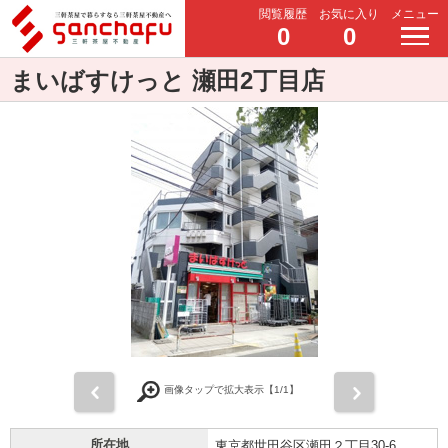
閲覧履歴
お気に入り
メニュー
0
0
まいばすけっと 瀬田2丁目店
前
次
画像タップで拡大表示【
1
/1】
所在地
東京都世田谷区瀬田２丁目30-6